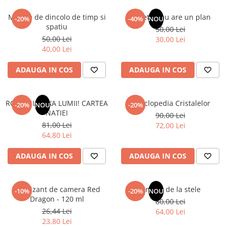
Articole Birotica
Mesaje de dincolo de timp si
Sufletul tau are un plan
-20%
-40%
NOU
Accesorii Arhivare
spatiu
50,00 Lei
Calculator
50,00 Lei
30,00 Lei
Hartie si Accesorii
40,00 Lei
Instrumente de scris
ADAUGA IN COS
ADAUGA IN COS
Organizare si Arhivare
Seturi birotica
Articole scolare
ROMANIA, AXA LUMII! CARTEA
Enciclopedia Cristalelor
-20%
NOU
-20%
NATIEI
90,00 Lei
Arta
81,00 Lei
72,00 Lei
Caiete si Carnetele scolare
64,80 Lei
Coperti, Mape, Etichete
Ghiozdane si Penare scolare
ADAUGA IN COS
ADAUGA IN COS
Instrumente de scris
Instrumente si Truse Geometrie
Odorizant de camera Red
Un dar de la stele
-10%
-20%
NOU
Seturi scolare
Dragon - 120 ml
80,00 Lei
Calculator
26,44 Lei
64,00 Lei
23,80 Lei
Consumabile & Accesorii