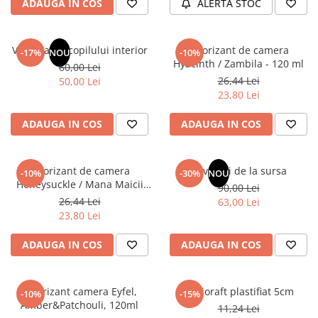
ADAUGA IN COS
ALERTA STOC
Masaj
MedConnect
Vindecarea copilului interior
Odorizant de camera
-17%
NOU
-10%
Medicina & Farmacie
Hyacinth / Zambila - 120 ml
60,00 Lei
Medicina Pentru Toti
26,44 Lei
50,00 Lei
23,80 Lei
SealfHealing
Sport
ADAUGA IN COS
ADAUGA IN COS
Starea de bine
Terapii Alternative
Odorizant de camera
Revelatii de la sursa
-10%
-30%
NOU
Honeysuckle / Mana Maicii
AudioBook
90,00 Lei
Domnului - 120 ml
26,44 Lei
63,00 Lei
Beletristica
23,80 Lei
Biografii, Memorii, Jurnale
Carti erotice
ADAUGA IN COS
ADAUGA IN COS
Carti pentru Adolescenti, Young
Adult
Odorizant camera Eyfel,
Biblioraft plastifiat 5cm
-10%
-15%
Crime, Thriller, Mistery
Amber&Patchouli, 120ml
11,24 Lei