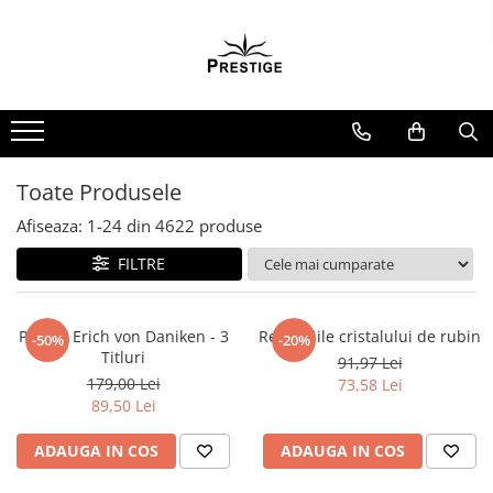
Toate Produsele
Noutati
Promotii
Pachete Speciale Carti
Toate Produsele
Spiritualitate - Ezoterism
Afiseaza:
1-
24
din
4622
produse
AngelConnection
FILTRE
Arte Divinatorii
Astrologie
Chiromantie
Pachet Erich von Daniken - 3
Revelatiile cristalului de rubin
-50%
-20%
Titluri
91,97 Lei
Dezvoltare Spirituala
179,00 Lei
73,58 Lei
KidConnection
89,50 Lei
Minte Corp
ADAUGA IN COS
ADAUGA IN COS
New Illuminati Files