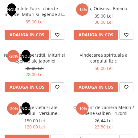
Numerologie
Muntele Fuji si obiecte
Iliada, Odiseea, Eneida
NOU
-14%
Paranormal
magice. Mituri si legende ale
35,00 Lei
Japoniei
35,00 Lei
30,00 Lei
Parapsihologie
Ramtha
ADAUGA IN COS
ADAUGA IN COS
Audiobook
ReConnect
Natura si superstitii. Mituri si
Vindecarea spirituala a
-20%
NOU
Religie
legende ale Japoniei
corpului fizic
35,00 Lei
50,00 Lei
Crestinism
28,00 Lei
ScienceConnection
SelfConnect
ADAUGA IN COS
ADAUGA IN COS
SelfHealing
Vindecare Spirituala
Din tainele vietii si ale
Odorizant de camera Melon /
-20%
NOU
-10%
Universului - versiune
Pepene Galben - 120ml
Sanatate
originala din 1939. Volumele I-
150,00 Lei
26,44 Lei
Diete
III. Cutie de colectie -Scarlat
120,00 Lei
23,80 Lei
Demetrescu
Gastronomik