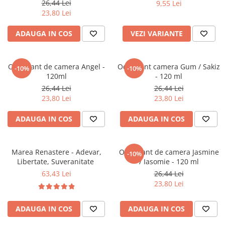
26,44 Lei
9,55 Lei
Literatura Romana
23,80 Lei
Literatura Universala
ADAUGA IN COS
VEZI VARIANTE
Poezie
Romane de dragoste, Carti
romantice
Odorizant de camera Angel -
Odorizant camera Gum / Sakiz
-10%
-10%
120ml
- 120 ml
Senzatii/Dragoste
26,44 Lei
26,44 Lei
Senzatii/Erotic
23,80 Lei
23,80 Lei
Senzatii/Suspans
ADAUGA IN COS
ADAUGA IN COS
Senzatii/Thriller
SF & Fantasy
Marea Renastere - Adevar,
Odorizant de camera Jasmine
-10%
Teatru
Libertate, Suveranitate
/ Iasomie - 120 ml
Teens Book Club
63,43 Lei
26,44 Lei
23,80 Lei
Umor
Birotica & Papetarie
ADAUGA IN COS
ADAUGA IN COS
Adezivi si benzi adezive