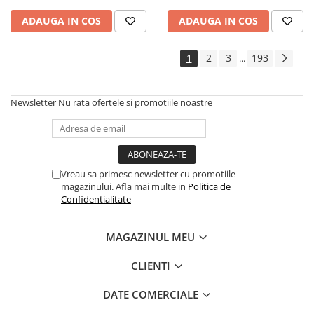
Cadouri
ADAUGA IN COS
ADAUGA IN COS
Carti in dar
Carti pentru copii
1
2
3
193
...
Beletristica
Literatura Romana
Newsletter
Nu rata ofertele si promotiile noastre
Literatura Universala
Poezie
SF & Fantasy
Carte Prescolara, Joc
Vreau sa primesc newsletter cu promotiile
magazinului. Afla mai multe in
Politica de
Carti cartonate
Confidentialitate
Descopera lumea
Descopera si invata
MAGAZINUL MEU
Din ograda
Povesti pe roti
CLIENTI
Primele notiuni
DATE COMERCIALE
Carti de colorat