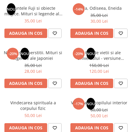
Instrumente de scris
Puzzle-uri
COLOREAZA CU PRIETENII
Audiobook
Muntele Fuji si obiecte
Iliada, Odiseea, Eneida
Instrumente si Truse Geometrie
Senzatii/Thriller
NOU
-14%
De colorat
Puzzle
magice. Mituri si legende ale
ReConnect
35,00 Lei
Seturi scolare
Pot desena minunat
SF & Fantasy
Puzzle 3D Lemn
Japoniei
35,00 Lei
30,00 Lei
Religie
Calculator
Sa coloram cu Nicol
Teatru
Crestinism
Consumabile & Accesorii
Carti educative
ADAUGA IN COS
ADAUGA IN COS
Teens Book Club
ScienceConnection
Codul copiilor de succes
Umor
SelfConnect
Copii 0-7 ani
Natura si superstitii. Mituri si
Din tainele vietii si ale
-20%
NOU
-20%
NOU
SelfHealing
legende ale Japoniei
Universului - versiune
Clubul Premiantilor
originala din 1939. Volumele I-
35,00 Lei
150,00 Lei
Vindecare Spirituala
Super pitici 2-5 ani
III. Cutie de colectie -Scarlat
28,00 Lei
120,00 Lei
Demetrescu
Culegeri Auxiliare
ADAUGA IN COS
ADAUGA IN COS
Dezvoltare personala
Dictionare
Vindecarea spirituala a
Vindecarea copilului interior
Enciclopedii
-17%
NOU
corpului fizic
60,00 Lei
Kids Book Club
50,00 Lei
50,00 Lei
Legende istorice
ADAUGA IN COS
ADAUGA IN COS
Literatura Scolara