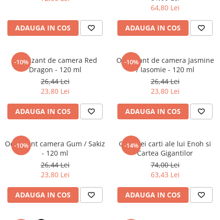
Povesti ilustrate
64,80 Lei
Povesti - Basme - Legende
ADAUGA IN COS
ADAUGA IN COS
Realitatea Augmentata
Religie pentru copii
Odorizant de camera Red
Odorizant de camera Jasmine
-10%
-10%
ScienceConnection
Dragon - 120 ml
/ Iasomie - 120 ml
TP ROLL
26,44 Lei
26,44 Lei
23,80 Lei
23,80 Lei
ADAUGA IN COS
ADAUGA IN COS
Odorizant camera Gum / Sakiz
Cele trei carti ale lui Enoh si
-10%
-14%
- 120 ml
Cartea Gigantilor
26,44 Lei
74,00 Lei
23,80 Lei
63,43 Lei
ADAUGA IN COS
ADAUGA IN COS