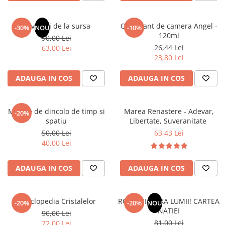
Elevi de 10 plus
Lecturi Scolare
Revelatii de la sursa
Odorizant de camera Angel -
-30%
NOU
-10%
120ml
90,00 Lei
Lumea Copilariei
26,44 Lei
63,00 Lei
Ma pregatesc pentru scoala
23,80 Lei
Manuale - Carte Scolara
ADAUGA IN COS
ADAUGA IN COS
Clasa a II-a
Clasa a III-a
Mesaje de dincolo de timp si
Marea Renastere - Adevar,
Clasa a IV-a
-20%
spatiu
Libertate, Suveranitate
Clasa a V-a
50,00 Lei
63,43 Lei
Clasa a VI-a
40,00 Lei
Clasa a VII-a
Clasa a VIII-a
ADAUGA IN COS
ADAUGA IN COS
Clasa I
Clasa pregatitoare
Enciclopedia Cristalelor
ROMANIA, AXA LUMII! CARTEA
Limbi Straine
-20%
-20%
NOU
NATIEI
90,00 Lei
Povesti
81,00 Lei
72,00 Lei