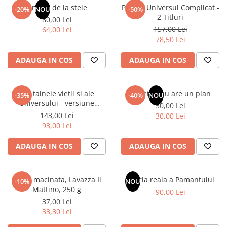
Un dar de la stele
Pachet Universul Complicat -
-20%
NOU
-50%
2 Titluri
80,00 Lei
157,00 Lei
64,00 Lei
78,50 Lei
ADAUGA IN COS
ADAUGA IN COS
Din tainele vietii si ale
Sufletul tau are un plan
-35%
-40%
NOU
Universului - versiune
50,00 Lei
originala din 1939. Volumele I-
143,00 Lei
30,00 Lei
III.
93,00 Lei
ADAUGA IN COS
ADAUGA IN COS
Cafea macinata, Lavazza Il
Istoria reala a Pamantului
-10%
NOU
Mattino, 250 g
90,00 Lei
37,00 Lei
33,30 Lei