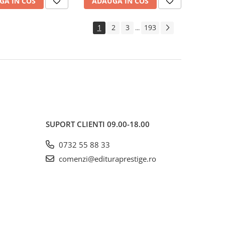
GA IN COS
ADAUGA IN COS
1
2
3
193
...
SUPORT CLIENTI
09.00-18.00
0732 55 88 33
comenzi@edituraprestige.ro