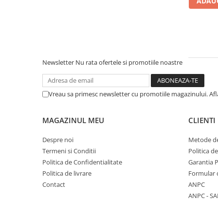
ADAUG
Literatura Romana
Literatura Universala
Poezie
Romane de dragoste, Carti
romantice
Newsletter
Nu rata ofertele si promotiile noastre
Senzatii/Dragoste
Senzatii/Erotic
Vreau sa primesc newsletter cu promotiile magazinului. Af
Senzatii/Suspans
Senzatii/Thriller
MAGAZINUL MEU
CLIENTI
SF & Fantasy
Despre noi
Metode de
Teatru
Termeni si Conditii
Politica d
Politica de Confidentialitate
Garantia 
Teens Book Club
Politica de livrare
Formular 
Umor
Contact
ANPC
Birotica & Papetarie
ANPC - SA
Adezivi si benzi adezive