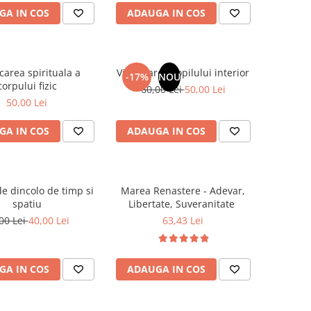
GA IN COS
ADAUGA IN COS
carea spirituala a
Vindecarea copilului interior
-17%
NOU
corpului fizic
60,00 Lei
50,00 Lei
50,00 Lei
GA IN COS
ADAUGA IN COS
e dincolo de timp si
Marea Renastere - Adevar,
spatiu
Libertate, Suveranitate
00 Lei
40,00 Lei
63,43 Lei
GA IN COS
ADAUGA IN COS