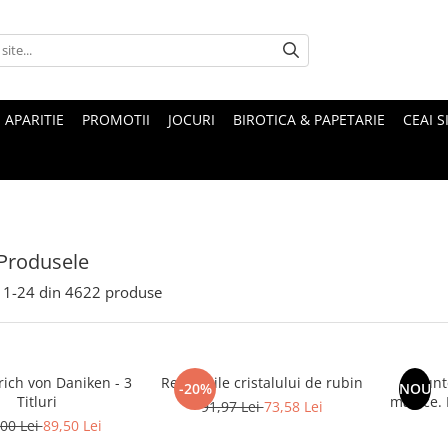
 APARITIE
PROMOTII
JOCURI
BIROTICA & PAPETARIE
CEAI S
Produsele
1-
24
din
4622
produse
rich von Daniken - 3
Revelatiile cristalului de rubin
Munte
-20%
NOU
Titluri
magice. Mituri si legende ale
91,97 Lei
73,58 Lei
00 Lei
89,50 Lei