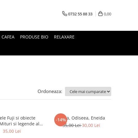
0732 55 88 33
0,00
I CAFEA
PRODUSE BIO
RELAXARE
Ordoneaza:
le Fuji si obiecte
Iliada, Odiseea, Eneida
-14%
35,00 Lei
30,00 Lei
Japoniei
35,00 Lei