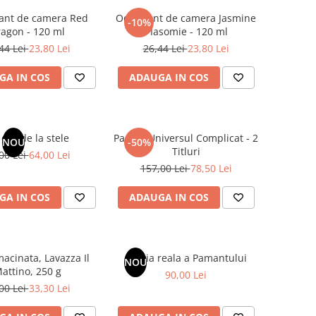
ant de camera Red
Odorizant de camera Jasmine
-10%
agon - 120 ml
/ Iasomie - 120 ml
44 Lei
23,80 Lei
26,44 Lei
23,80 Lei
GA IN COS
ADAUGA IN COS
dar de la stele
Pachet Universul Complicat - 2
NOU
-50%
Titluri
00 Lei
64,00 Lei
157,00 Lei
78,50 Lei
GA IN COS
ADAUGA IN COS
acinata, Lavazza Il
Istoria reala a Pamantului
NOU
attino, 250 g
90,00 Lei
00 Lei
33,30 Lei