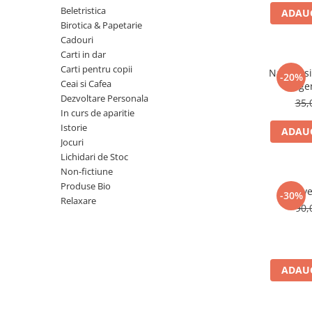
Numerologie
Beletristica
ADAUG
Birotica & Papetarie
Paranormal
Cadouri
Parapsihologie
Carti in dar
Carti pentru copii
Ramtha
Natura si 
-20%
Ceai si Cafea
lege
Audiobook
Dezvoltare Personala
35,
ReConnect
In curs de aparitie
Istorie
ADAUG
Religie
Jocuri
Crestinism
Lichidari de Stoc
Non-fictiune
ScienceConnection
Produse Bio
Reve
SelfConnect
-30%
Relaxare
90,
SelfHealing
Vindecare Spirituala
Sanatate
ADAUG
Diete
Gastronomik