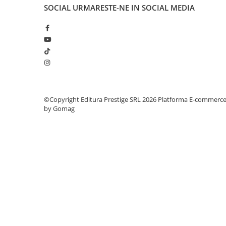
Articole Birotica
SOCIAL
URMARESTE-NE IN SOCIAL MEDIA
Accesorii Arhivare
Calculator
Hartie si Accesorii
Instrumente de scris
Organizare si Arhivare
Seturi birotica
Articole scolare
©Copyright Editura Prestige SRL 2026
Platforma E-commerc
by Gomag
Arta
Caiete si Carnetele scolare
Coperti, Mape, Etichete
Ghiozdane si Penare scolare
Instrumente de scris
Instrumente si Truse Geometrie
Seturi scolare
Calculator
Consumabile & Accesorii