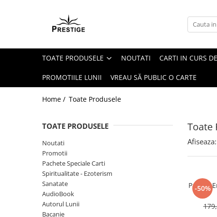
Toate Produsele
Noutati
TOATE PRODUSELE
NOUTATI
CARTI IN CURS DE
Promotii
Pachete Speciale Carti
PROMOTIILE LUNII
VREAU SĂ PUBLIC O CARTE
Spiritualitate - Ezoterism
Home /
Toate Produsele
AngelConnection
Arte Divinatorii
Toate 
TOATE PRODUSELE
Astrologie
Afiseaza:
Noutati
Chiromantie
Promotii
Dezvoltare Spirituala
Pachete Speciale Carti
Spiritualitate - Ezoterism
KidConnection
Sanatate
Pachet E
-50%
Minte Corp
AudioBook
Autorul Lunii
179,
New Illuminati Files
Bacanie