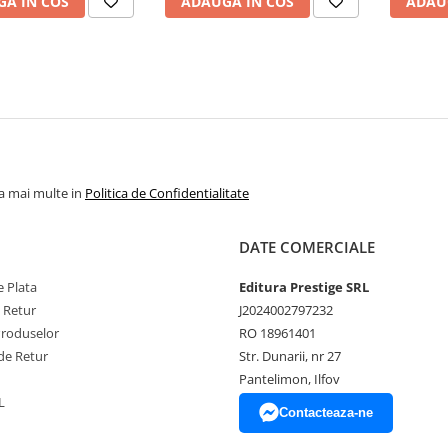
A IN COS
ADAUGA IN COS
ADAU
la mai multe in
Politica de Confidentialitate
DATE COMERCIALE
 Plata
Editura Prestige SRL
e Retur
J2024002797232
Produselor
RO 18961401
de Retur
Str. Dunarii, nr 27
Pantelimon, Ilfov
L
Contacteaza-ne