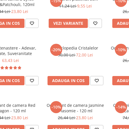
-15%
-10%
Patchouli, 120ml
11,24 Lei
9,55 Lei
44 Lei
23,80 Lei
26,
A IN COS
VEZI VARIANTE
ADAU
enastere - Adevar,
Enciclopedia Cristalelor
Odorizan
-20%
-10%
ate, Suveranitate
90,00 Lei
72,00 Lei
63,43 Lei
26,
A IN COS
ADAUGA IN COS
ADAU
ant de camera Red
Odorizant de camera Jasmine
Cele trei
-10%
-14%
agon - 120 ml
/ Iasomie - 120 ml
Ca
44 Lei
23,80 Lei
26,44 Lei
23,80 Lei
74,