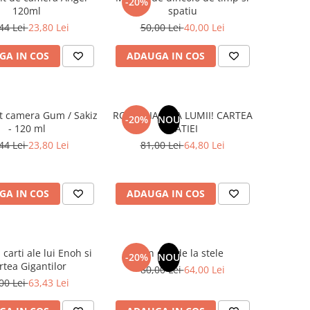
-20%
120ml
spatiu
44 Lei
23,80 Lei
50,00 Lei
40,00 Lei
GA IN COS
ADAUGA IN COS
t camera Gum / Sakiz
ROMANIA, AXA LUMII! CARTEA
-20%
NOU
- 120 ml
NATIEI
44 Lei
23,80 Lei
81,00 Lei
64,80 Lei
GA IN COS
ADAUGA IN COS
 carti ale lui Enoh si
Un dar de la stele
-20%
NOU
rtea Gigantilor
80,00 Lei
64,00 Lei
00 Lei
63,43 Lei