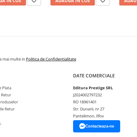
A IN COS
ADAUGA IN COS
ADAU
la mai multe in
Politica de Confidentialitate
DATE COMERCIALE
 Plata
Editura Prestige SRL
e Retur
J2024002797232
Produselor
RO 18961401
de Retur
Str. Dunarii, nr 27
Pantelimon, Ilfov
L
Contacteaza-ne