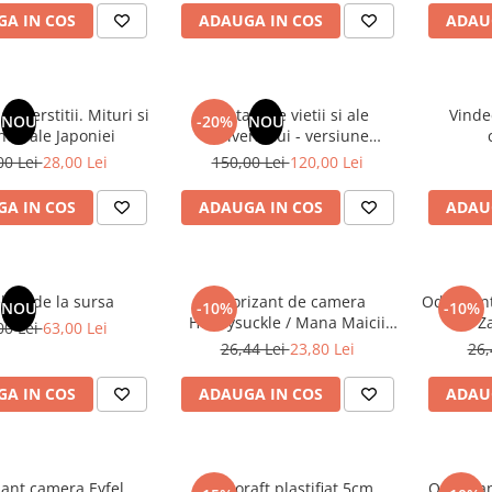
A IN COS
ADAUGA IN COS
ADAU
superstitii. Mituri si
Din tainele vietii si ale
Vinde
NOU
-20%
NOU
nde ale Japoniei
Universului - versiune
originala din 1939. Volumele I-
00 Lei
28,00 Lei
150,00 Lei
120,00 Lei
III. Cutie de colectie -Scarlat
Demetrescu
A IN COS
ADAUGA IN COS
ADAU
latii de la sursa
Odorizant de camera
Odorizan
NOU
-10%
-10%
Honeysuckle / Mana Maicii
/ Z
00 Lei
63,00 Lei
Domnului - 120 ml
26,44 Lei
23,80 Lei
26,
A IN COS
ADAUGA IN COS
ADAU
ant camera Eyfel,
Biblioraft plastifiat 5cm
Odorizan