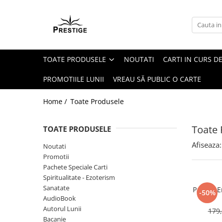
Toate Produsele
Noutati
TOATE PRODUSELE
NOUTATI
CARTI IN CURS DE
Promotii
Pachete Speciale Carti
PROMOTIILE LUNII
VREAU SĂ PUBLIC O CARTE
Spiritualitate - Ezoterism
Home /
Toate Produsele
AngelConnection
Arte Divinatorii
Toate 
TOATE PRODUSELE
Astrologie
Afiseaza:
Noutati
Chiromantie
Promotii
Dezvoltare Spirituala
Pachete Speciale Carti
Spiritualitate - Ezoterism
KidConnection
Sanatate
Pachet E
-50%
Minte Corp
AudioBook
Autorul Lunii
179,
New Illuminati Files
Bacanie