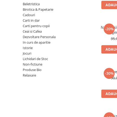
Numerologie
Beletristica
ADAUG
Birotica & Papetarie
Paranormal
Cadouri
Parapsihologie
Carti in dar
Carti pentru copii
Ramtha
Natura si 
-20%
Ceai si Cafea
lege
Audiobook
Dezvoltare Personala
35,
ReConnect
In curs de aparitie
Istorie
ADAUG
Religie
Jocuri
Crestinism
Lichidari de Stoc
Non-fictiune
ScienceConnection
Produse Bio
Reve
SelfConnect
-30%
Relaxare
90,
SelfHealing
Vindecare Spirituala
ADAUG
Sanatate
Diete
Gastronomik
Odoriz