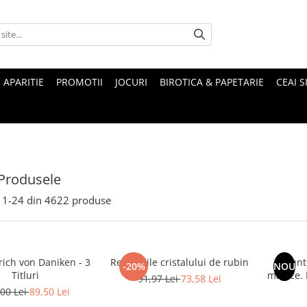
 APARITIE
PROMOTII
JOCURI
BIROTICA & PAPETARIE
CEAI S
Produsele
1-
24
din
4622
produse
rich von Daniken - 3
Revelatiile cristalului de rubin
Munte
-20%
NOU
Titluri
magice. Mituri si legende ale
91,97 Lei
73,58 Lei
00 Lei
89,50 Lei