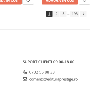
GA IN COS
ADAUGA IN COS
1
2
3
193
...
SUPORT CLIENTI
09.00-18.00
0732 55 88 33
comenzi@edituraprestige.ro