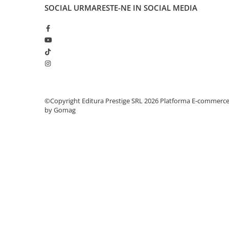
Articole Birotica
SOCIAL
URMARESTE-NE IN SOCIAL MEDIA
Accesorii Arhivare
Calculator
Hartie si Accesorii
Instrumente de scris
Organizare si Arhivare
Seturi birotica
Articole scolare
©Copyright Editura Prestige SRL 2026
Platforma E-commerc
by Gomag
Arta
Caiete si Carnetele scolare
Coperti, Mape, Etichete
Ghiozdane si Penare scolare
Instrumente de scris
Instrumente si Truse Geometrie
Seturi scolare
Calculator
Consumabile & Accesorii