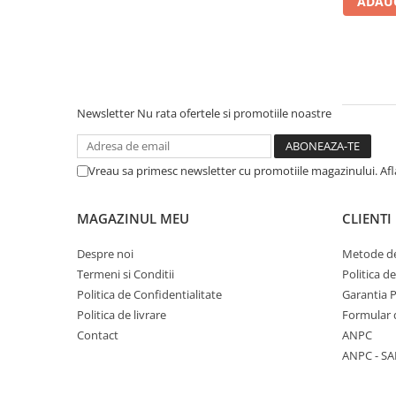
ADAUG
Literatura Romana
Literatura Universala
Poezie
Romane de dragoste, Carti
romantice
Newsletter
Nu rata ofertele si promotiile noastre
Senzatii/Dragoste
Senzatii/Erotic
Vreau sa primesc newsletter cu promotiile magazinului. Af
Senzatii/Suspans
Senzatii/Thriller
MAGAZINUL MEU
CLIENTI
SF & Fantasy
Despre noi
Metode de
Teatru
Termeni si Conditii
Politica d
Politica de Confidentialitate
Garantia 
Teens Book Club
Politica de livrare
Formular 
Umor
Contact
ANPC
Birotica & Papetarie
ANPC - SA
Adezivi si benzi adezive