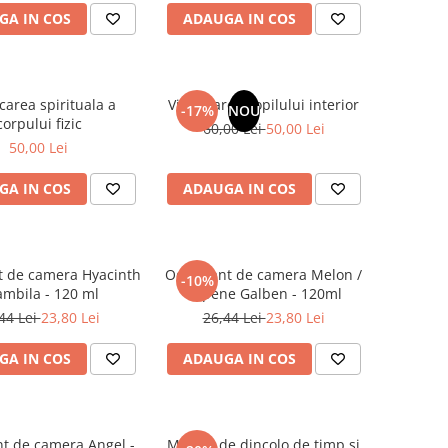
GA IN COS
ADAUGA IN COS
carea spirituala a
Vindecarea copilului interior
-17%
NOU
corpului fizic
60,00 Lei
50,00 Lei
50,00 Lei
GA IN COS
ADAUGA IN COS
t de camera Hyacinth
Odorizant de camera Melon /
-10%
ambila - 120 ml
Pepene Galben - 120ml
44 Lei
23,80 Lei
26,44 Lei
23,80 Lei
GA IN COS
ADAUGA IN COS
t de camera Angel -
Mesaje de dincolo de timp si