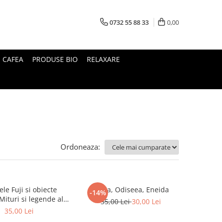
0732 55 88 33
0,00
I CAFEA
PRODUSE BIO
RELAXARE
Ordoneaza:
le Fuji si obiecte
Iliada, Odiseea, Eneida
-14%
35,00 Lei
30,00 Lei
Japoniei
35,00 Lei