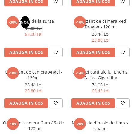
ADAUGA IN COS
ADAUGA IN COS
Masaj
MedConnect
Revelatii de la sursa
Odorizant de camera Red
-30%
NOU
-10%
Medicina & Farmacie
Dragon - 120 ml
90,00 Lei
Medicina Pentru Toti
26,44 Lei
63,00 Lei
23,80 Lei
SealfHealing
Sport
ADAUGA IN COS
ADAUGA IN COS
Starea de bine
Terapii Alternative
Odorizant de camera Angel -
Cele trei carti ale lui Enoh si
-10%
-14%
120ml
Cartea Gigantilor
AudioBook
26,44 Lei
74,00 Lei
Beletristica
23,80 Lei
63,43 Lei
Biografii, Memorii, Jurnale
Carti erotice
ADAUGA IN COS
ADAUGA IN COS
Carti pentru Adolescenti, Young
Adult
Odorizant camera Gum / Sakiz
Mesaje de dincolo de timp si
-10%
-20%
Crime, Thriller, Mistery
- 120 ml
spatiu