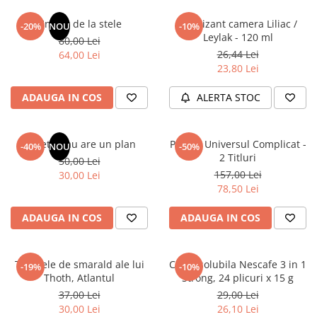
Articole Birotica
Un dar de la stele
Odorizant camera Liliac /
-20%
NOU
-10%
Accesorii Arhivare
Leylak - 120 ml
80,00 Lei
Calculator
26,44 Lei
64,00 Lei
Hartie si Accesorii
23,80 Lei
Instrumente de scris
ADAUGA IN COS
ALERTA STOC
Organizare si Arhivare
Seturi birotica
Articole scolare
Sufletul tau are un plan
Pachet Universul Complicat -
-40%
NOU
-50%
2 Titluri
50,00 Lei
Arta
157,00 Lei
30,00 Lei
Caiete si Carnetele scolare
78,50 Lei
Coperti, Mape, Etichete
Ghiozdane si Penare scolare
ADAUGA IN COS
ADAUGA IN COS
Instrumente de scris
Instrumente si Truse Geometrie
Tablitele de smarald ale lui
Cafea solubila Nescafe 3 in 1
-19%
-10%
Seturi scolare
Thoth, Atlantul
Strong, 24 plicuri x 15 g
Calculator
37,00 Lei
29,00 Lei
30,00 Lei
26,10 Lei
Consumabile & Accesorii