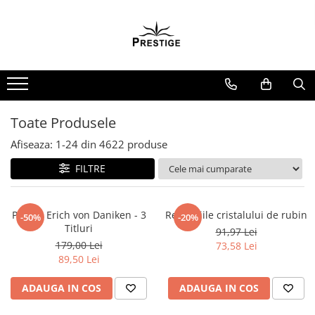
Toate Produsele
Noutati
Promotii
Pachete Speciale Carti
Toate Produsele
Spiritualitate - Ezoterism
Afiseaza:
1-
24
din
4622
produse
AngelConnection
FILTRE
Arte Divinatorii
Astrologie
Chiromantie
Pachet Erich von Daniken - 3
Revelatiile cristalului de rubin
-50%
-20%
Titluri
91,97 Lei
Dezvoltare Spirituala
179,00 Lei
73,58 Lei
KidConnection
89,50 Lei
Minte Corp
ADAUGA IN COS
ADAUGA IN COS
New Illuminati Files