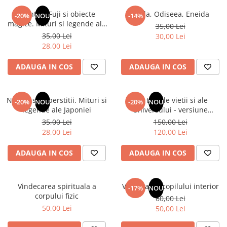
Numerologie
Muntele Fuji si obiecte
Iliada, Odiseea, Eneida
-20%
NOU
-14%
Paranormal
magice. Mituri si legende ale
35,00 Lei
Japoniei
35,00 Lei
30,00 Lei
Parapsihologie
28,00 Lei
Ramtha
ADAUGA IN COS
ADAUGA IN COS
Audiobook
ReConnect
Religie
Natura si superstitii. Mituri si
Din tainele vietii si ale
-20%
NOU
-20%
NOU
legende ale Japoniei
Universului - versiune
Crestinism
originala din 1939. Volumele I-
35,00 Lei
150,00 Lei
ScienceConnection
III. Cutie de colectie -Scarlat
28,00 Lei
120,00 Lei
Demetrescu
SelfConnect
ADAUGA IN COS
ADAUGA IN COS
SelfHealing
Vindecare Spirituala
Vindecarea spirituala a
Vindecarea copilului interior
-17%
NOU
Sanatate
corpului fizic
60,00 Lei
Diete
50,00 Lei
50,00 Lei
Gastronomik