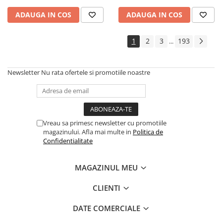
Cadouri
ADAUGA IN COS
ADAUGA IN COS
Carti in dar
Carti pentru copii
1
2
3
193
...
Beletristica
Literatura Romana
Newsletter
Nu rata ofertele si promotiile noastre
Literatura Universala
Poezie
SF & Fantasy
Carte Prescolara, Joc
Vreau sa primesc newsletter cu promotiile
magazinului. Afla mai multe in
Politica de
Carti cartonate
Confidentialitate
Descopera lumea
Descopera si invata
MAGAZINUL MEU
Din ograda
Povesti pe roti
CLIENTI
Primele notiuni
DATE COMERCIALE
Carti de colorat