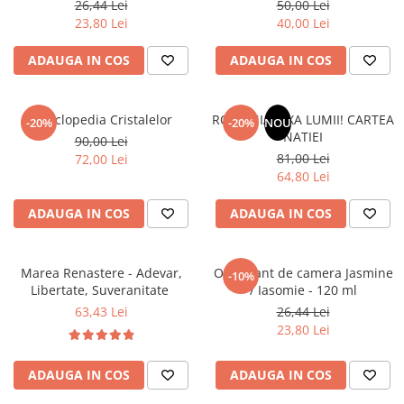
26,44 Lei
50,00 Lei
Literatura Romana
23,80 Lei
40,00 Lei
Literatura Universala
ADAUGA IN COS
ADAUGA IN COS
Poezie
Romane de dragoste, Carti
romantice
Enciclopedia Cristalelor
ROMANIA, AXA LUMII! CARTEA
-20%
-20%
NOU
NATIEI
Senzatii/Dragoste
90,00 Lei
81,00 Lei
72,00 Lei
Senzatii/Erotic
64,80 Lei
Senzatii/Suspans
ADAUGA IN COS
ADAUGA IN COS
Senzatii/Thriller
SF & Fantasy
Marea Renastere - Adevar,
Odorizant de camera Jasmine
-10%
Teatru
Libertate, Suveranitate
/ Iasomie - 120 ml
Teens Book Club
63,43 Lei
26,44 Lei
23,80 Lei
Umor
Birotica & Papetarie
ADAUGA IN COS
ADAUGA IN COS
Adezivi si benzi adezive