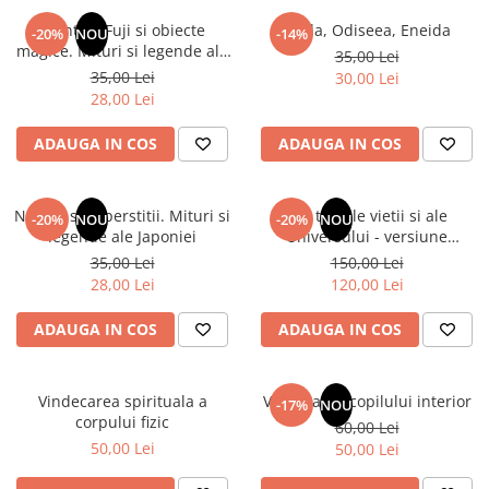
Numerologie
Muntele Fuji si obiecte
Iliada, Odiseea, Eneida
-20%
NOU
-14%
Paranormal
magice. Mituri si legende ale
35,00 Lei
Japoniei
35,00 Lei
30,00 Lei
Parapsihologie
28,00 Lei
Ramtha
ADAUGA IN COS
ADAUGA IN COS
Audiobook
ReConnect
Religie
Natura si superstitii. Mituri si
Din tainele vietii si ale
-20%
NOU
-20%
NOU
legende ale Japoniei
Universului - versiune
Crestinism
originala din 1939. Volumele I-
35,00 Lei
150,00 Lei
ScienceConnection
III. Cutie de colectie -Scarlat
28,00 Lei
120,00 Lei
Demetrescu
SelfConnect
ADAUGA IN COS
ADAUGA IN COS
SelfHealing
Vindecare Spirituala
Vindecarea spirituala a
Vindecarea copilului interior
-17%
NOU
Sanatate
corpului fizic
60,00 Lei
Diete
50,00 Lei
50,00 Lei
Gastronomik