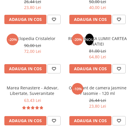
26,44 Lei
50,00 Lei
Literatura Romana
23,80 Lei
40,00 Lei
Literatura Universala
ADAUGA IN COS
ADAUGA IN COS
Poezie
Romane de dragoste, Carti
romantice
Enciclopedia Cristalelor
ROMANIA, AXA LUMII! CARTEA
-20%
-20%
NOU
NATIEI
Senzatii/Dragoste
90,00 Lei
81,00 Lei
72,00 Lei
Senzatii/Erotic
64,80 Lei
Senzatii/Suspans
ADAUGA IN COS
ADAUGA IN COS
Senzatii/Thriller
SF & Fantasy
Marea Renastere - Adevar,
Odorizant de camera Jasmine
-10%
Teatru
Libertate, Suveranitate
/ Iasomie - 120 ml
Teens Book Club
63,43 Lei
26,44 Lei
23,80 Lei
Umor
Birotica & Papetarie
ADAUGA IN COS
ADAUGA IN COS
Adezivi si benzi adezive