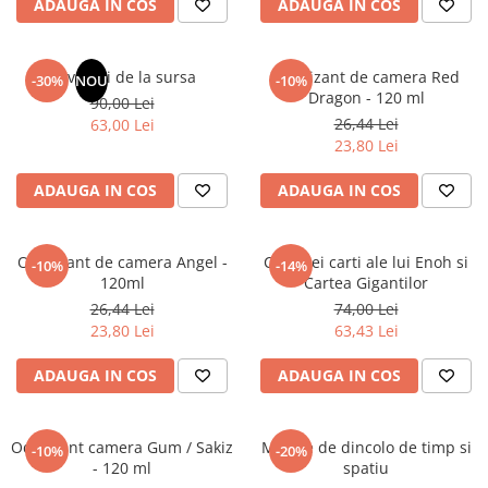
ADAUGA IN COS
ADAUGA IN COS
Masaj
MedConnect
Revelatii de la sursa
Odorizant de camera Red
-30%
NOU
-10%
Medicina & Farmacie
Dragon - 120 ml
90,00 Lei
Medicina Pentru Toti
26,44 Lei
63,00 Lei
23,80 Lei
SealfHealing
Sport
ADAUGA IN COS
ADAUGA IN COS
Starea de bine
Terapii Alternative
Odorizant de camera Angel -
Cele trei carti ale lui Enoh si
-10%
-14%
120ml
Cartea Gigantilor
AudioBook
26,44 Lei
74,00 Lei
Beletristica
23,80 Lei
63,43 Lei
Biografii, Memorii, Jurnale
Carti erotice
ADAUGA IN COS
ADAUGA IN COS
Carti pentru Adolescenti, Young
Adult
Odorizant camera Gum / Sakiz
Mesaje de dincolo de timp si
-10%
-20%
Crime, Thriller, Mistery
- 120 ml
spatiu