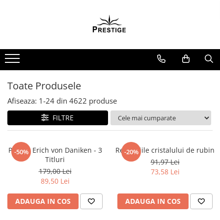
Toate Produsele
Noutati
Promotii
Pachete Speciale Carti
Toate Produsele
Spiritualitate - Ezoterism
Afiseaza:
1-
24
din
4622
produse
AngelConnection
FILTRE
Arte Divinatorii
Astrologie
Chiromantie
Pachet Erich von Daniken - 3
Revelatiile cristalului de rubin
-50%
-20%
Titluri
91,97 Lei
Dezvoltare Spirituala
179,00 Lei
73,58 Lei
KidConnection
89,50 Lei
Minte Corp
ADAUGA IN COS
ADAUGA IN COS
New Illuminati Files