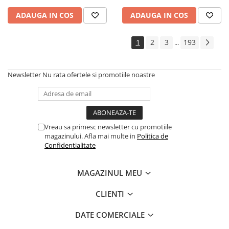
Cadouri
ADAUGA IN COS
ADAUGA IN COS
Carti in dar
Carti pentru copii
1
2
3
193
...
Beletristica
Literatura Romana
Newsletter
Nu rata ofertele si promotiile noastre
Literatura Universala
Poezie
SF & Fantasy
Carte Prescolara, Joc
Vreau sa primesc newsletter cu promotiile
magazinului. Afla mai multe in
Politica de
Carti cartonate
Confidentialitate
Descopera lumea
Descopera si invata
MAGAZINUL MEU
Din ograda
Povesti pe roti
CLIENTI
Primele notiuni
DATE COMERCIALE
Carti de colorat