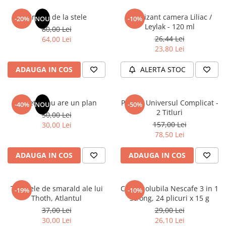
Articole Birotica
Un dar de la stele
Odorizant camera Liliac /
-20%
NOU
-10%
Accesorii Arhivare
Leylak - 120 ml
80,00 Lei
Calculator
26,44 Lei
64,00 Lei
Hartie si Accesorii
23,80 Lei
Instrumente de scris
ADAUGA IN COS
ALERTA STOC
Organizare si Arhivare
Seturi birotica
Articole scolare
Sufletul tau are un plan
Pachet Universul Complicat -
-40%
NOU
-50%
2 Titluri
50,00 Lei
Arta
157,00 Lei
30,00 Lei
Caiete si Carnetele scolare
78,50 Lei
Coperti, Mape, Etichete
Ghiozdane si Penare scolare
ADAUGA IN COS
ADAUGA IN COS
Instrumente de scris
Instrumente si Truse Geometrie
Tablitele de smarald ale lui
Cafea solubila Nescafe 3 in 1
-19%
-10%
Seturi scolare
Thoth, Atlantul
Strong, 24 plicuri x 15 g
Calculator
37,00 Lei
29,00 Lei
30,00 Lei
26,10 Lei
Consumabile & Accesorii