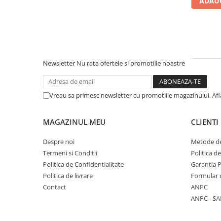
ADAUG
Literatura Romana
Literatura Universala
Poezie
Romane de dragoste, Carti
romantice
Newsletter
Nu rata ofertele si promotiile noastre
Senzatii/Dragoste
Senzatii/Erotic
Vreau sa primesc newsletter cu promotiile magazinului. Af
Senzatii/Suspans
Senzatii/Thriller
MAGAZINUL MEU
CLIENTI
SF & Fantasy
Despre noi
Metode de
Teatru
Termeni si Conditii
Politica d
Politica de Confidentialitate
Garantia 
Teens Book Club
Politica de livrare
Formular 
Umor
Contact
ANPC
Birotica & Papetarie
ANPC - SA
Adezivi si benzi adezive