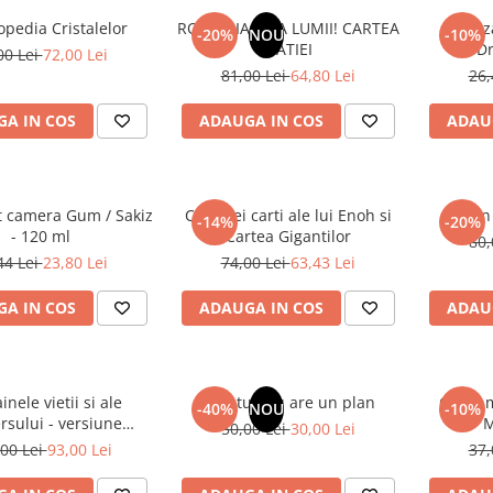
opedia Cristalelor
ROMANIA, AXA LUMII! CARTEA
Odoriz
-20%
NOU
-10%
NATIEI
Dr
00 Lei
72,00 Lei
81,00 Lei
64,80 Lei
26,
A IN COS
ADAUGA IN COS
ADAU
t camera Gum / Sakiz
Cele trei carti ale lui Enoh si
Un 
-14%
-20%
- 120 ml
Cartea Gigantilor
80,
44 Lei
23,80 Lei
74,00 Lei
63,43 Lei
A IN COS
ADAUGA IN COS
ADAU
inele vietii si ale
Sufletul tau are un plan
Cafea m
-40%
NOU
-10%
rsului - versiune
M
50,00 Lei
30,00 Lei
 din 1939. Volumele I-
00 Lei
93,00 Lei
37,
III.