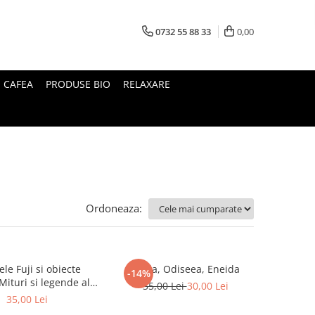
0732 55 88 33
0,00
I CAFEA
PRODUSE BIO
RELAXARE
Ordoneaza:
le Fuji si obiecte
Iliada, Odiseea, Eneida
-14%
35,00 Lei
30,00 Lei
Japoniei
35,00 Lei