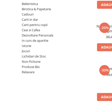
Numerologie
Beletristica
ADAUG
Birotica & Papetarie
Paranormal
Cadouri
Parapsihologie
Carti in dar
Carti pentru copii
Ramtha
Natura si 
-20%
Ceai si Cafea
lege
Audiobook
Dezvoltare Personala
35,
ReConnect
In curs de aparitie
Istorie
ADAUG
Religie
Jocuri
Crestinism
Lichidari de Stoc
Non-fictiune
ScienceConnection
Produse Bio
Reve
SelfConnect
-30%
Relaxare
90,
SelfHealing
Vindecare Spirituala
Sanatate
ADAUG
Diete
Gastronomik