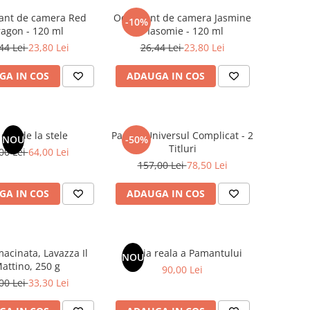
ant de camera Red
Odorizant de camera Jasmine
-10%
agon - 120 ml
/ Iasomie - 120 ml
44 Lei
23,80 Lei
26,44 Lei
23,80 Lei
GA IN COS
ADAUGA IN COS
dar de la stele
Pachet Universul Complicat - 2
NOU
-50%
Titluri
00 Lei
64,00 Lei
157,00 Lei
78,50 Lei
GA IN COS
ADAUGA IN COS
acinata, Lavazza Il
Istoria reala a Pamantului
NOU
attino, 250 g
90,00 Lei
00 Lei
33,30 Lei