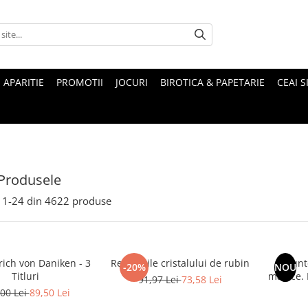
 APARITIE
PROMOTII
JOCURI
BIROTICA & PAPETARIE
CEAI S
Produsele
1-
24
din
4622
produse
rich von Daniken - 3
Revelatiile cristalului de rubin
Munte
-20%
NOU
Titluri
magice. Mituri si legende ale
91,97 Lei
73,58 Lei
00 Lei
89,50 Lei