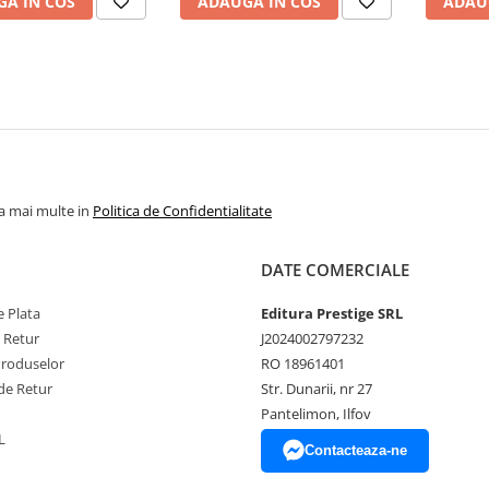
A IN COS
ADAUGA IN COS
ADAU
la mai multe in
Politica de Confidentialitate
DATE COMERCIALE
 Plata
Editura Prestige SRL
e Retur
J2024002797232
Produselor
RO 18961401
de Retur
Str. Dunarii, nr 27
Pantelimon, Ilfov
L
Contacteaza-ne