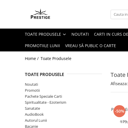
Toate Produsele
Noutati
TOATE PRODUSELE
NOUTATI
CARTI IN CURS DE
Promotii
Pachete Speciale Carti
PROMOTIILE LUNII
VREAU SĂ PUBLIC O CARTE
Spiritualitate - Ezoterism
Home /
Toate Produsele
AngelConnection
Arte Divinatorii
Toate 
TOATE PRODUSELE
Astrologie
Afiseaza:
Noutati
Chiromantie
Promotii
Dezvoltare Spirituala
Pachete Speciale Carti
Spiritualitate - Ezoterism
KidConnection
Sanatate
Pachet E
-50%
Minte Corp
AudioBook
Autorul Lunii
179,
New Illuminati Files
Bacanie