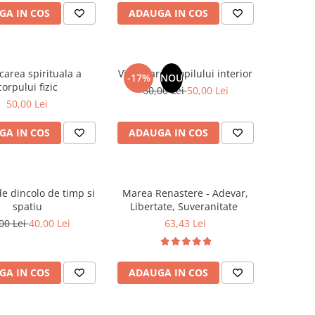
GA IN COS
ADAUGA IN COS
carea spirituala a
Vindecarea copilului interior
-17%
NOU
corpului fizic
60,00 Lei
50,00 Lei
50,00 Lei
GA IN COS
ADAUGA IN COS
e dincolo de timp si
Marea Renastere - Adevar,
spatiu
Libertate, Suveranitate
00 Lei
40,00 Lei
63,43 Lei
GA IN COS
ADAUGA IN COS