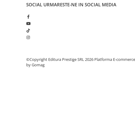
Articole Birotica
SOCIAL
URMARESTE-NE IN SOCIAL MEDIA
Accesorii Arhivare
Calculator
Hartie si Accesorii
Instrumente de scris
Organizare si Arhivare
Seturi birotica
Articole scolare
©Copyright Editura Prestige SRL 2026
Platforma E-commerc
by Gomag
Arta
Caiete si Carnetele scolare
Coperti, Mape, Etichete
Ghiozdane si Penare scolare
Instrumente de scris
Instrumente si Truse Geometrie
Seturi scolare
Calculator
Consumabile & Accesorii