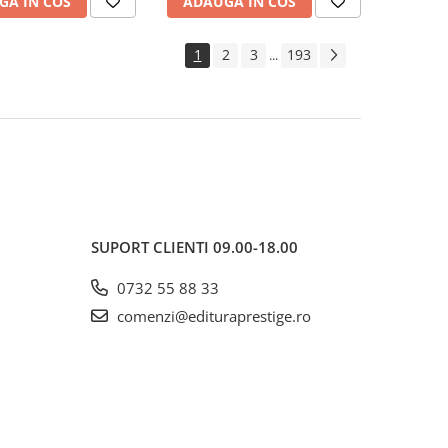
GA IN COS
ADAUGA IN COS
1
2
3
193
...
SUPORT CLIENTI
09.00-18.00
0732 55 88 33
comenzi@edituraprestige.ro