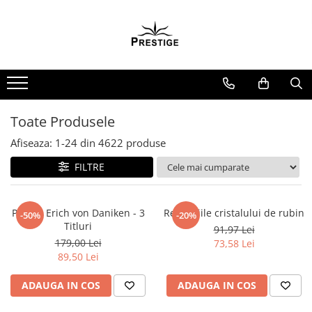
Toate Produsele
Noutati
Promotii
Pachete Speciale Carti
Toate Produsele
Spiritualitate - Ezoterism
Afiseaza:
1-
24
din
4622
produse
AngelConnection
FILTRE
Arte Divinatorii
Astrologie
Chiromantie
Pachet Erich von Daniken - 3
Revelatiile cristalului de rubin
-50%
-20%
Titluri
91,97 Lei
Dezvoltare Spirituala
179,00 Lei
73,58 Lei
KidConnection
89,50 Lei
Minte Corp
ADAUGA IN COS
ADAUGA IN COS
New Illuminati Files