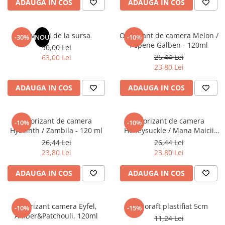
ADAUGA IN COS
ADAUGA IN COS
Masaj
MedConnect
Revelatii de la sursa
Odorizant de camera Melon /
-30%
NOU
-10%
Medicina & Farmacie
Pepene Galben - 120ml
90,00 Lei
Medicina Pentru Toti
26,44 Lei
63,00 Lei
23,80 Lei
SealfHealing
Sport
ADAUGA IN COS
ADAUGA IN COS
Starea de bine
Terapii Alternative
Odorizant de camera
Odorizant de camera
-10%
-10%
Hyacinth / Zambila - 120 ml
Honeysuckle / Mana Maicii
AudioBook
Domnului - 120 ml
26,44 Lei
26,44 Lei
Beletristica
23,80 Lei
23,80 Lei
Biografii, Memorii, Jurnale
Carti erotice
ADAUGA IN COS
ADAUGA IN COS
Carti pentru Adolescenti, Young
Adult
Odorizant camera Eyfel,
Biblioraft plastifiat 5cm
-10%
-15%
Crime, Thriller, Mistery
Amber&Patchouli, 120ml
11,24 Lei