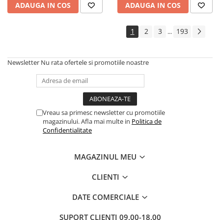
ADAUGA IN COS
ADAUGA IN COS
Cadouri
Carti in dar
1
2
3
193
...
Carti pentru copii
Beletristica
Newsletter
Nu rata ofertele si promotiile noastre
Literatura Romana
Literatura Universala
Poezie
SF & Fantasy
Vreau sa primesc newsletter cu promotiile
Carte Prescolara, Joc
magazinului. Afla mai multe in
Politica de
Confidentialitate
Carti cartonate
Descopera lumea
MAGAZINUL MEU
Descopera si invata
Din ograda
CLIENTI
Povesti pe roti
DATE COMERCIALE
Primele notiuni
Carti de colorat
SUPORT CLIENTI
09.00-18.00