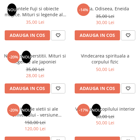
Numerologie
Muntele Fuji si obiecte
Iliada, Odiseea, Eneida
NOU
-14%
Paranormal
magice. Mituri si legende ale
35,00 Lei
Japoniei
35,00 Lei
30,00 Lei
Parapsihologie
Ramtha
ADAUGA IN COS
ADAUGA IN COS
Audiobook
ReConnect
Natura si superstitii. Mituri si
Vindecarea spirituala a
-20%
NOU
Religie
legende ale Japoniei
corpului fizic
35,00 Lei
50,00 Lei
Crestinism
28,00 Lei
ScienceConnection
SelfConnect
ADAUGA IN COS
ADAUGA IN COS
SelfHealing
Vindecare Spirituala
Din tainele vietii si ale
Vindecarea copilului interior
-20%
NOU
-17%
NOU
Universului - versiune
60,00 Lei
Sanatate
originala din 1939. Volumele I-
150,00 Lei
50,00 Lei
Diete
III. Cutie de colectie -Scarlat
120,00 Lei
Demetrescu
Gastronomik