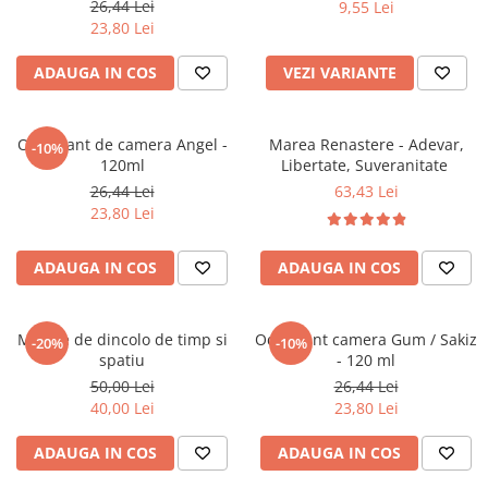
26,44 Lei
9,55 Lei
Literatura Romana
23,80 Lei
Literatura Universala
ADAUGA IN COS
VEZI VARIANTE
Poezie
Romane de dragoste, Carti
romantice
Odorizant de camera Angel -
Marea Renastere - Adevar,
-10%
120ml
Libertate, Suveranitate
Senzatii/Dragoste
26,44 Lei
63,43 Lei
Senzatii/Erotic
23,80 Lei
Senzatii/Suspans
ADAUGA IN COS
ADAUGA IN COS
Senzatii/Thriller
SF & Fantasy
Teatru
Mesaje de dincolo de timp si
Odorizant camera Gum / Sakiz
-20%
-10%
spatiu
- 120 ml
Teens Book Club
50,00 Lei
26,44 Lei
Umor
40,00 Lei
23,80 Lei
Birotica & Papetarie
ADAUGA IN COS
ADAUGA IN COS
Adezivi si benzi adezive