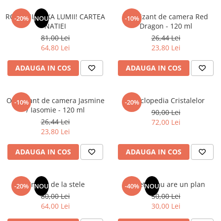
Articole Birotica
ROMANIA, AXA LUMII! CARTEA
Odorizant de camera Red
-20%
NOU
-10%
Accesorii Arhivare
NATIEI
Dragon - 120 ml
Calculator
81,00 Lei
26,44 Lei
Hartie si Accesorii
64,80 Lei
23,80 Lei
Instrumente de scris
ADAUGA IN COS
ADAUGA IN COS
Organizare si Arhivare
Seturi birotica
Articole scolare
Odorizant de camera Jasmine
Enciclopedia Cristalelor
-10%
-20%
/ Iasomie - 120 ml
90,00 Lei
Arta
26,44 Lei
72,00 Lei
Caiete si Carnetele scolare
23,80 Lei
Coperti, Mape, Etichete
Ghiozdane si Penare scolare
ADAUGA IN COS
ADAUGA IN COS
Instrumente de scris
Instrumente si Truse Geometrie
Un dar de la stele
Sufletul tau are un plan
-20%
NOU
-40%
NOU
Seturi scolare
80,00 Lei
50,00 Lei
Calculator
64,00 Lei
30,00 Lei
Consumabile & Accesorii