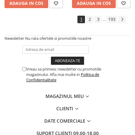
ADAUGA IN COS
ADAUGA IN COS
Cadouri
Carti in dar
1
2
3
193
...
Carti pentru copii
Beletristica
Newsletter
Nu rata ofertele si promotiile noastre
Literatura Romana
Literatura Universala
Poezie
SF & Fantasy
Vreau sa primesc newsletter cu promotiile
Carte Prescolara, Joc
magazinului. Afla mai multe in
Politica de
Confidentialitate
Carti cartonate
Descopera lumea
MAGAZINUL MEU
Descopera si invata
Din ograda
CLIENTI
Povesti pe roti
DATE COMERCIALE
Primele notiuni
Carti de colorat
SUPORT CLIENTI
09.00-18.00