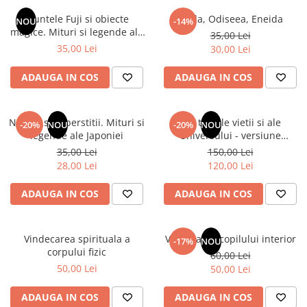
Numerologie
Muntele Fuji si obiecte
Iliada, Odiseea, Eneida
NOU
-14%
Paranormal
magice. Mituri si legende ale
35,00 Lei
Japoniei
35,00 Lei
30,00 Lei
Parapsihologie
Ramtha
ADAUGA IN COS
ADAUGA IN COS
Audiobook
ReConnect
Natura si superstitii. Mituri si
Din tainele vietii si ale
-20%
NOU
-20%
NOU
Religie
legende ale Japoniei
Universului - versiune
originala din 1939. Volumele I-
35,00 Lei
150,00 Lei
Crestinism
III. Cutie de colectie -Scarlat
28,00 Lei
120,00 Lei
ScienceConnection
Demetrescu
SelfConnect
ADAUGA IN COS
ADAUGA IN COS
SelfHealing
Vindecare Spirituala
Vindecarea spirituala a
Vindecarea copilului interior
-17%
NOU
corpului fizic
60,00 Lei
Sanatate
50,00 Lei
50,00 Lei
Diete
Gastronomik
ADAUGA IN COS
ADAUGA IN COS