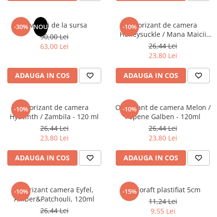
Masaj
MedConnect
Revelatii de la sursa
Odorizant de camera
-30%
NOU
-10%
Honeysuckle / Mana Maicii
Medicina & Farmacie
90,00 Lei
Domnului - 120 ml
26,44 Lei
63,00 Lei
Medicina Pentru Toti
23,80 Lei
SealfHealing
ADAUGA IN COS
ADAUGA IN COS
Sport
Starea de bine
Odorizant de camera
Odorizant de camera Melon /
-10%
-10%
Terapii Alternative
Hyacinth / Zambila - 120 ml
Pepene Galben - 120ml
AudioBook
26,44 Lei
26,44 Lei
23,80 Lei
23,80 Lei
Beletristica
Biografii, Memorii, Jurnale
ADAUGA IN COS
ADAUGA IN COS
Carti erotice
Carti pentru Adolescenti, Young
Odorizant camera Eyfel,
Biblioraft plastifiat 5cm
Adult
-10%
-15%
Amber&Patchouli, 120ml
11,24 Lei
Crime, Thriller, Mistery
26,44 Lei
9,55 Lei