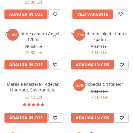
23,80 Lei
Literatura Romana
Literatura Universala
ADAUGA IN COS
VEZI VARIANTE
Poezie
Romane de dragoste, Carti
Odorizant de camera Angel -
Mesaje de dincolo de timp si
-10%
-20%
romantice
120ml
spatiu
Senzatii/Dragoste
26,44 Lei
50,00 Lei
23,80 Lei
40,00 Lei
Senzatii/Erotic
Senzatii/Suspans
ADAUGA IN COS
ADAUGA IN COS
Senzatii/Thriller
SF & Fantasy
Marea Renastere - Adevar,
Enciclopedia Cristalelor
-20%
Libertate, Suveranitate
90,00 Lei
Teatru
63,43 Lei
72,00 Lei
Teens Book Club
Umor
ADAUGA IN COS
ADAUGA IN COS
Birotica & Papetarie
Adezivi si benzi adezive