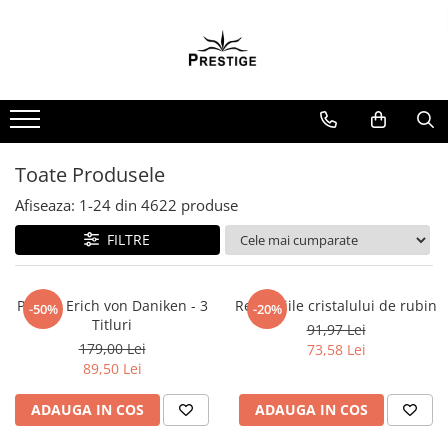
Toate Produsele
Noutati
Promotii
Pachete Speciale Carti
Toate Produsele
Spiritualitate - Ezoterism
Afiseaza:
1-
24
din
4622
produse
AngelConnection
FILTRE
Arte Divinatorii
Astrologie
Chiromantie
Pachet Erich von Daniken - 3
Revelatiile cristalului de rubin
-50%
-20%
Titluri
91,97 Lei
Dezvoltare Spirituala
179,00 Lei
73,58 Lei
KidConnection
89,50 Lei
Minte Corp
ADAUGA IN COS
ADAUGA IN COS
New Illuminati Files