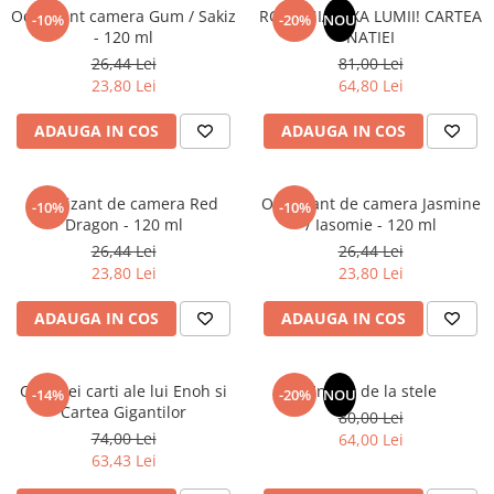
Articole Birotica
Odorizant camera Gum / Sakiz
ROMANIA, AXA LUMII! CARTEA
-10%
-20%
NOU
- 120 ml
NATIEI
Accesorii Arhivare
26,44 Lei
81,00 Lei
Calculator
23,80 Lei
64,80 Lei
Hartie si Accesorii
ADAUGA IN COS
ADAUGA IN COS
Instrumente de scris
Organizare si Arhivare
Seturi birotica
Odorizant de camera Red
Odorizant de camera Jasmine
-10%
-10%
Articole scolare
Dragon - 120 ml
/ Iasomie - 120 ml
26,44 Lei
26,44 Lei
Arta
23,80 Lei
23,80 Lei
Caiete si Carnetele scolare
Coperti, Mape, Etichete
ADAUGA IN COS
ADAUGA IN COS
Ghiozdane si Penare scolare
Instrumente de scris
Cele trei carti ale lui Enoh si
Un dar de la stele
Instrumente si Truse Geometrie
-14%
-20%
NOU
Cartea Gigantilor
80,00 Lei
Seturi scolare
74,00 Lei
64,00 Lei
Calculator
63,43 Lei
Consumabile & Accesorii