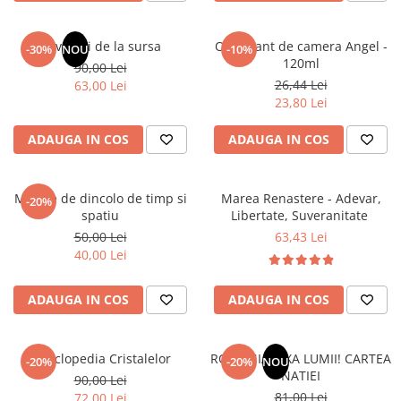
Masaj
MedConnect
Revelatii de la sursa
Odorizant de camera Angel -
-30%
NOU
-10%
120ml
Medicina & Farmacie
90,00 Lei
26,44 Lei
63,00 Lei
Medicina Pentru Toti
23,80 Lei
SealfHealing
ADAUGA IN COS
ADAUGA IN COS
Sport
Starea de bine
Mesaje de dincolo de timp si
Marea Renastere - Adevar,
-20%
Terapii Alternative
spatiu
Libertate, Suveranitate
AudioBook
50,00 Lei
63,43 Lei
40,00 Lei
Beletristica
Biografii, Memorii, Jurnale
ADAUGA IN COS
ADAUGA IN COS
Carti erotice
Carti pentru Adolescenti, Young
Adult
Enciclopedia Cristalelor
ROMANIA, AXA LUMII! CARTEA
-20%
-20%
NOU
NATIEI
90,00 Lei
Crime, Thriller, Mistery
81,00 Lei
72,00 Lei