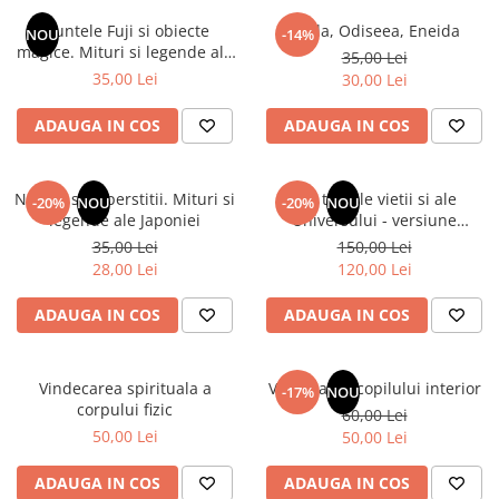
Numerologie
Muntele Fuji si obiecte
Iliada, Odiseea, Eneida
NOU
-14%
Paranormal
magice. Mituri si legende ale
35,00 Lei
Japoniei
35,00 Lei
30,00 Lei
Parapsihologie
Ramtha
ADAUGA IN COS
ADAUGA IN COS
Audiobook
ReConnect
Natura si superstitii. Mituri si
Din tainele vietii si ale
-20%
NOU
-20%
NOU
Religie
legende ale Japoniei
Universului - versiune
originala din 1939. Volumele I-
35,00 Lei
150,00 Lei
Crestinism
III. Cutie de colectie -Scarlat
28,00 Lei
120,00 Lei
ScienceConnection
Demetrescu
SelfConnect
ADAUGA IN COS
ADAUGA IN COS
SelfHealing
Vindecare Spirituala
Vindecarea spirituala a
Vindecarea copilului interior
-17%
NOU
corpului fizic
60,00 Lei
Sanatate
50,00 Lei
50,00 Lei
Diete
Gastronomik
ADAUGA IN COS
ADAUGA IN COS