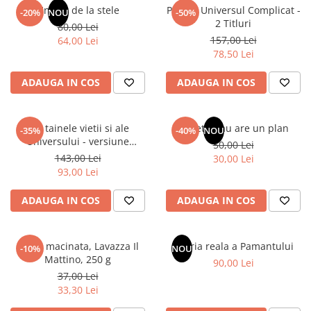
Articole Birotica
Un dar de la stele
Pachet Universul Complicat -
-20%
NOU
-50%
2 Titluri
80,00 Lei
Accesorii Arhivare
157,00 Lei
64,00 Lei
Calculator
78,50 Lei
Hartie si Accesorii
ADAUGA IN COS
ADAUGA IN COS
Instrumente de scris
Organizare si Arhivare
Seturi birotica
Din tainele vietii si ale
Sufletul tau are un plan
-35%
-40%
NOU
Articole scolare
Universului - versiune
50,00 Lei
originala din 1939. Volumele I-
143,00 Lei
Arta
30,00 Lei
III.
93,00 Lei
Caiete si Carnetele scolare
Coperti, Mape, Etichete
ADAUGA IN COS
ADAUGA IN COS
Ghiozdane si Penare scolare
Instrumente de scris
Cafea macinata, Lavazza Il
Istoria reala a Pamantului
Instrumente si Truse Geometrie
-10%
NOU
Mattino, 250 g
90,00 Lei
Seturi scolare
37,00 Lei
Calculator
33,30 Lei
Consumabile & Accesorii