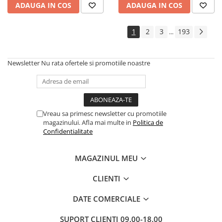
ADAUGA IN COS
ADAUGA IN COS
Cadouri
Carti in dar
1
2
3
193
...
Carti pentru copii
Beletristica
Newsletter
Nu rata ofertele si promotiile noastre
Literatura Romana
Literatura Universala
Poezie
SF & Fantasy
Vreau sa primesc newsletter cu promotiile
Carte Prescolara, Joc
magazinului. Afla mai multe in
Politica de
Confidentialitate
Carti cartonate
Descopera lumea
MAGAZINUL MEU
Descopera si invata
Din ograda
CLIENTI
Povesti pe roti
DATE COMERCIALE
Primele notiuni
Carti de colorat
SUPORT CLIENTI
09.00-18.00