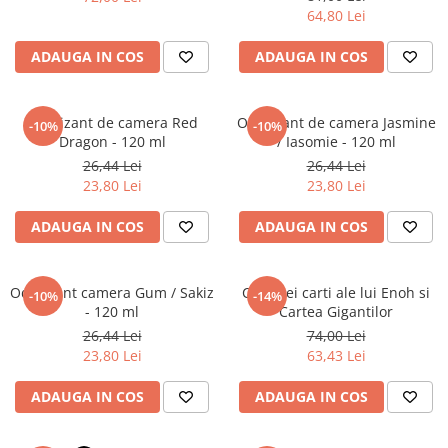
Literatura Romana
64,80 Lei
Literatura Universala
ADAUGA IN COS
ADAUGA IN COS
Poezie
Romane de dragoste, Carti
romantice
Odorizant de camera Red
Odorizant de camera Jasmine
-10%
-10%
Dragon - 120 ml
/ Iasomie - 120 ml
Senzatii/Dragoste
26,44 Lei
26,44 Lei
Senzatii/Erotic
23,80 Lei
23,80 Lei
Senzatii/Suspans
ADAUGA IN COS
ADAUGA IN COS
Senzatii/Thriller
SF & Fantasy
Odorizant camera Gum / Sakiz
Cele trei carti ale lui Enoh si
-10%
-14%
Teatru
- 120 ml
Cartea Gigantilor
26,44 Lei
74,00 Lei
Teens Book Club
23,80 Lei
63,43 Lei
Umor
ADAUGA IN COS
ADAUGA IN COS
Birotica & Papetarie
Adezivi si benzi adezive