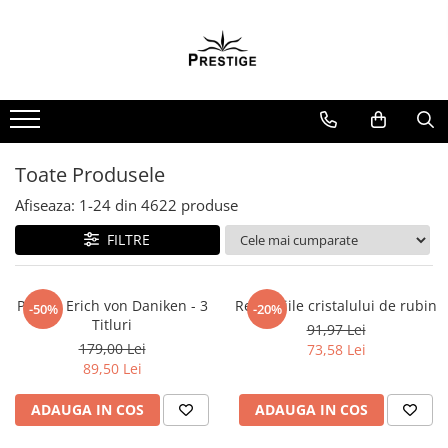
Toate Produsele
Noutati
Promotii
Pachete Speciale Carti
Toate Produsele
Spiritualitate - Ezoterism
Afiseaza:
1-
24
din
4622
produse
AngelConnection
FILTRE
Arte Divinatorii
Astrologie
Chiromantie
Pachet Erich von Daniken - 3
Revelatiile cristalului de rubin
-50%
-20%
Titluri
91,97 Lei
Dezvoltare Spirituala
179,00 Lei
73,58 Lei
KidConnection
89,50 Lei
Minte Corp
ADAUGA IN COS
ADAUGA IN COS
New Illuminati Files