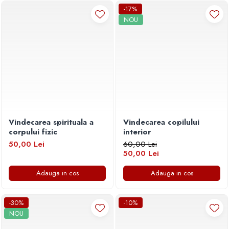
Povesti ilustrate
-17%
NOU
Povesti - Basme - Legende
Realitatea Augmentata
Religie pentru copii
ScienceConnection
TP ROLL
Vindecarea spirituala a
Vindecarea copilului
corpului fizic
interior
50,00 Lei
60,00 Lei
50,00 Lei
Adauga in cos
Adauga in cos
-30%
-10%
NOU