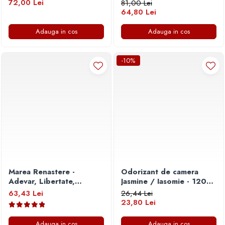
72,00 Lei
81,00 Lei
64,80 Lei
Adauga in cos
Adauga in cos
-10%
Marea Renastere -
Odorizant de camera
Adevar, Libertate,
Jasmine / Iasomie - 120
Suveranitate
ml
63,43 Lei
26,44 Lei
23,80 Lei
Adauga in cos
Adauga in cos