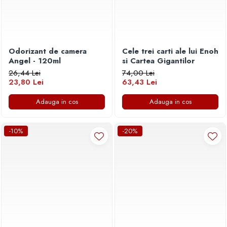
Odorizant de camera
Cele trei carti ale lui Enoh
Angel - 120ml
si Cartea Gigantilor
26,44 Lei
74,00 Lei
23,80 Lei
63,43 Lei
Adauga in cos
Adauga in cos
-10%
-20%