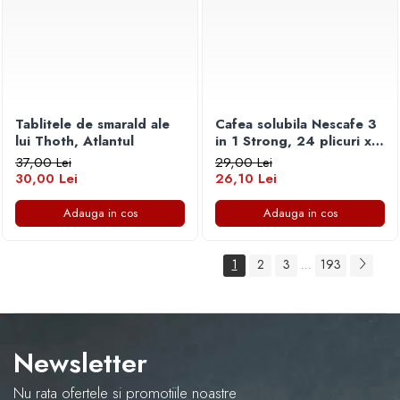
Tablitele de smarald ale
Cafea solubila Nescafe 3
lui Thoth, Atlantul
in 1 Strong, 24 plicuri x
15 g
37,00 Lei
29,00 Lei
30,00 Lei
26,10 Lei
Adauga in cos
Adauga in cos
1
2
3
193
...
Newsletter
Nu rata ofertele si promotiile noastre