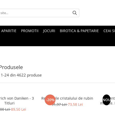
 APARITIE
PROMOTII
JOCURI
BIROTICA & PAPETARIE
CEAI S
Produsele
1-
24
din
4622
produse
rich von Daniken - 3
Revelatiile cristalului de rubin
Munte
-20%
NOU
Titluri
magice. Mituri si legende ale
91,97 Lei
73,58 Lei
00 Lei
89,50 Lei