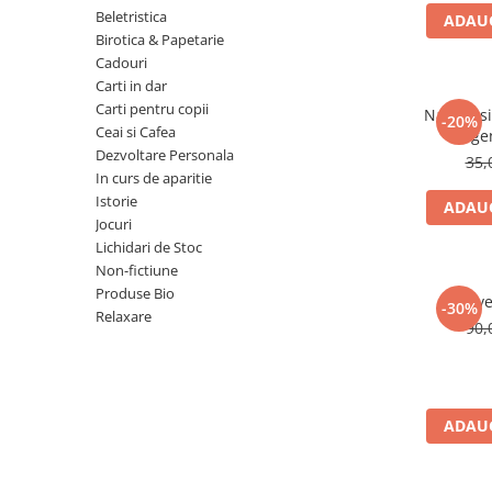
Numerologie
Beletristica
ADAUG
Birotica & Papetarie
Paranormal
Cadouri
Parapsihologie
Carti in dar
Carti pentru copii
Ramtha
Natura si 
-20%
Ceai si Cafea
lege
Audiobook
Dezvoltare Personala
35,
ReConnect
In curs de aparitie
Istorie
ADAUG
Religie
Jocuri
Crestinism
Lichidari de Stoc
Non-fictiune
ScienceConnection
Produse Bio
Reve
SelfConnect
-30%
Relaxare
90,
SelfHealing
Vindecare Spirituala
Sanatate
ADAUG
Diete
Gastronomik