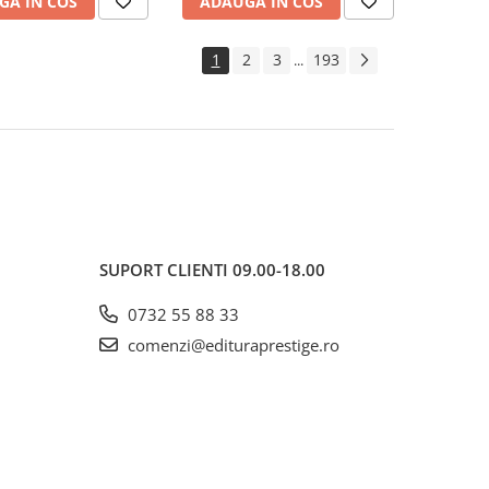
GA IN COS
ADAUGA IN COS
1
2
3
193
...
SUPORT CLIENTI
09.00-18.00
0732 55 88 33
comenzi@edituraprestige.ro