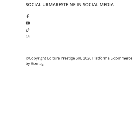
Articole Birotica
SOCIAL
URMARESTE-NE IN SOCIAL MEDIA
Accesorii Arhivare
Calculator
Hartie si Accesorii
Instrumente de scris
Organizare si Arhivare
Seturi birotica
Articole scolare
©Copyright Editura Prestige SRL 2026
Platforma E-commerc
by Gomag
Arta
Caiete si Carnetele scolare
Coperti, Mape, Etichete
Ghiozdane si Penare scolare
Instrumente de scris
Instrumente si Truse Geometrie
Seturi scolare
Calculator
Consumabile & Accesorii