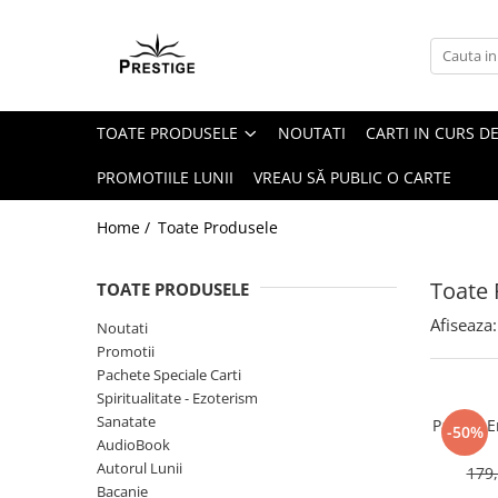
Toate Produsele
Noutati
TOATE PRODUSELE
NOUTATI
CARTI IN CURS DE
Promotii
Pachete Speciale Carti
PROMOTIILE LUNII
VREAU SĂ PUBLIC O CARTE
Spiritualitate - Ezoterism
Home /
Toate Produsele
AngelConnection
Arte Divinatorii
Toate 
TOATE PRODUSELE
Astrologie
Afiseaza:
Noutati
Chiromantie
Promotii
Dezvoltare Spirituala
Pachete Speciale Carti
Spiritualitate - Ezoterism
KidConnection
Sanatate
Pachet E
-50%
Minte Corp
AudioBook
Autorul Lunii
179,
New Illuminati Files
Bacanie