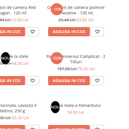
ant de camera Red
Odorizant de camera Jasmine
-10%
agon - 120 ml
/ Iasomie - 120 ml
44 Lei
23,80 Lei
26,44 Lei
23,80 Lei
GA IN COS
ADAUGA IN COS
dar de la stele
Pachet Universul Complicat - 2
NOU
-50%
Titluri
00 Lei
64,00 Lei
157,00 Lei
78,50 Lei
GA IN COS
ADAUGA IN COS
acinata, Lavazza Il
Istoria reala a Pamantului
NOU
attino, 250 g
90,00 Lei
00 Lei
33,30 Lei