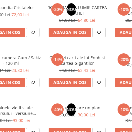
opedia Cristalelor
ROMANIA, AXA LUMII! CARTEA
Odoriz
-20%
NOU
-10%
NATIEI
Dr
00 Lei
72,00 Lei
81,00 Lei
64,80 Lei
26,
A IN COS
ADAUGA IN COS
ADAU
t camera Gum / Sakiz
Cele trei carti ale lui Enoh si
Un 
-14%
-20%
- 120 ml
Cartea Gigantilor
80,
44 Lei
23,80 Lei
74,00 Lei
63,43 Lei
A IN COS
ADAUGA IN COS
ADAU
inele vietii si ale
Sufletul tau are un plan
Cafea m
-40%
NOU
-10%
rsului - versiune
M
50,00 Lei
30,00 Lei
 din 1939. Volumele I-
00 Lei
93,00 Lei
37,
III.