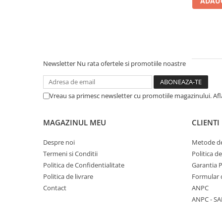
ADAUG
Literatura Romana
Literatura Universala
Poezie
Romane de dragoste, Carti
romantice
Newsletter
Nu rata ofertele si promotiile noastre
Senzatii/Dragoste
Senzatii/Erotic
Vreau sa primesc newsletter cu promotiile magazinului. Af
Senzatii/Suspans
Senzatii/Thriller
MAGAZINUL MEU
CLIENTI
SF & Fantasy
Despre noi
Metode de
Teatru
Termeni si Conditii
Politica d
Politica de Confidentialitate
Garantia 
Teens Book Club
Politica de livrare
Formular 
Umor
Contact
ANPC
Birotica & Papetarie
ANPC - SA
Adezivi si benzi adezive