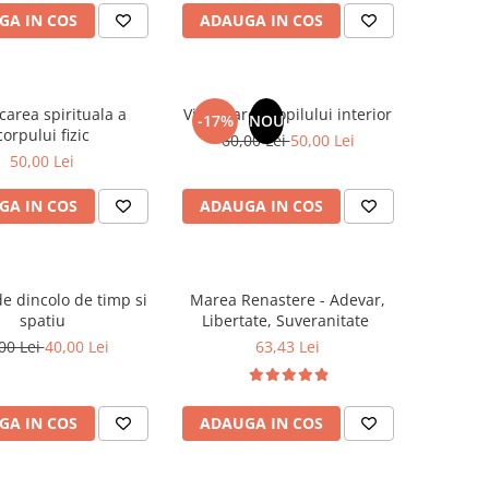
GA IN COS
ADAUGA IN COS
carea spirituala a
Vindecarea copilului interior
-17%
NOU
corpului fizic
60,00 Lei
50,00 Lei
50,00 Lei
GA IN COS
ADAUGA IN COS
e dincolo de timp si
Marea Renastere - Adevar,
spatiu
Libertate, Suveranitate
00 Lei
40,00 Lei
63,43 Lei
GA IN COS
ADAUGA IN COS