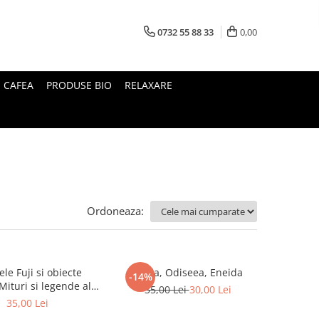
0732 55 88 33
0,00
I CAFEA
PRODUSE BIO
RELAXARE
Ordoneaza:
le Fuji si obiecte
Iliada, Odiseea, Eneida
-14%
35,00 Lei
30,00 Lei
Japoniei
35,00 Lei