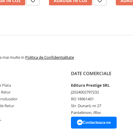
A IN COS
ADAUGA IN COS
ADAU
la mai multe in
Politica de Confidentialitate
DATE COMERCIALE
 Plata
Editura Prestige SRL
e Retur
J2024002797232
Produselor
RO 18961401
de Retur
Str. Dunarii, nr 27
Pantelimon, Ilfov
L
Contacteaza-ne