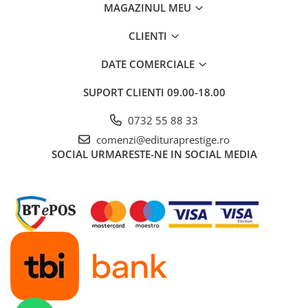
MAGAZINUL MEU
Dezvoltarea Afacerilor
CLIENTI
Parenting & Familie
Psihologie, Psihanaliza
DATE COMERCIALE
PSYCONNECT
SUPORT CLIENTI
09.00-18.00
Sexualitate
0732 55 88 33
Istorie
Istorie & Filosofie
comenzi@edituraprestige.ro
SOCIAL
URMARESTE-NE IN SOCIAL MEDIA
Istorii Secrete
Mituri si Legende
Tot Adevarul
Jocuri
Casute de papusi si mobilier
Creativitate
Educative
BrainBox