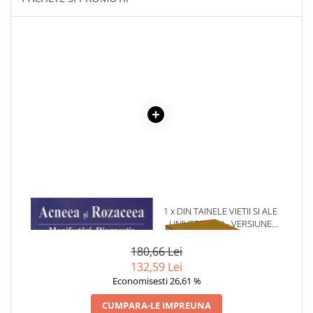
Literatura Romana
Literatura Universala
Poezie
Romane de dragoste, Carti
romantice
Senzatii/Dragoste
Senzatii/Erotic
Senzatii/Suspans
Senzatii/Thriller
SF & Fantasy
1 x ACNEEA SI ROZACEEA
1 x DIN TAINELE VIETII SI ALE
Teatru
UNIVERSULUI - VERSIUNE
ORIGINALA DIN 1939.
Teens Book Club
VOLUMELE I-III. CUTIE DE
180,66 Lei
Umor
COLECTIE -SCARLAT
132,59 Lei
DEMETRESCU
Birotica & Papetarie
Economisesti 26,61 %
Adezivi si benzi adezive
CUMPARA-LE IMPREUNA