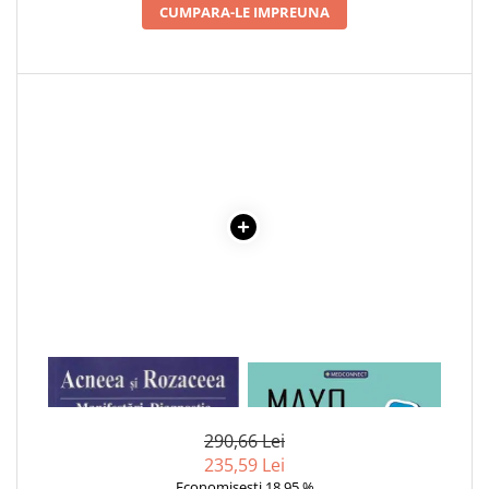
CUMPARA-LE IMPREUNA
Cadouri
Carti in dar
Carti pentru copii
Beletristica
Literatura Romana
Literatura Universala
Poezie
SF & Fantasy
Carte Prescolara, Joc
Carti cartonate
Descopera lumea
Descopera si invata
1 x ACNEEA SI ROZACEEA
1 x MAYO CLINIC. CARTEA
Din ograda
ESENTIALA DESPRE DIABETUL
Povesti pe roti
ZAHARAT
290,66 Lei
Primele notiuni
235,59 Lei
Carti de colorat
Economisesti 18,95 %