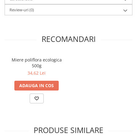
Elevi de 10 plus
Review-uri
(0)
Lecturi Scolare
Lumea Copilariei
Ma pregatesc pentru scoala
RECOMANDARI
Manuale - Carte Scolara
Clasa a II-a
Miere poliflora ecologica
Clasa a III-a
500g
Clasa a IV-a
34,62 Lei
Clasa a V-a
ADAUGA IN COS
Clasa a VI-a
Clasa a VII-a
Clasa a VIII-a
Clasa I
Clasa pregatitoare
Limbi Straine
PRODUSE SIMILARE
Povesti