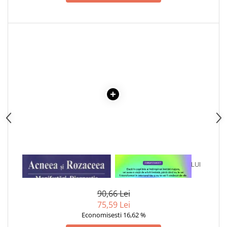
Articole Birotica
Accesorii Arhivare
Calculator
Hartie si Accesorii
Instrumente de scris
Organizare si Arhivare
Seturi birotica
Articole scolare
Arta
Caiete si Carnetele scolare
Coperti, Mape, Etichete
Ghiozdane si Penare scolare
1 x ACNEEA SI ROZACEEA
1 x VINDECAREA COPILULUI
Instrumente de scris
INTERIOR
Instrumente si Truse Geometrie
90,66 Lei
Seturi scolare
75,59 Lei
Calculator
Economisesti 16,62 %
Consumabile & Accesorii