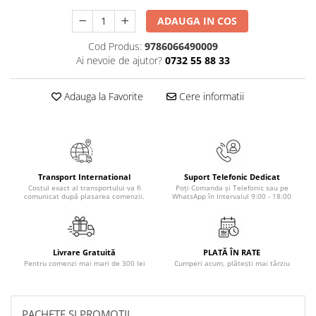
Masaj
ADAUGA IN COS
MedConnect
Cod Produs:
9786066490009
Medicina & Farmacie
Ai nevoie de ajutor?
0732 55 88 33
Medicina Pentru Toti
Adauga la Favorite
Cere informatii
SealfHealing
Sport
Starea de bine
Terapii Alternative
Transport International
Suport Telefonic Dedicat
AudioBook
Costul exact al transportului va fi
Poți Comanda și Telefonic sau pe
comunicat după plasarea comenzii.
WhatsApp în Intervalul 9:00 - 18:00
Beletristica
Biografii, Memorii, Jurnale
Carti erotice
Livrare Gratuită
PLATĂ ÎN RATE
Carti pentru Adolescenti, Young
Pentru comenzi mai mari de 300 lei
Cumperi acum, plătești mai târziu
Adult
Crime, Thriller, Mistery
PACHETE SI PROMOTII