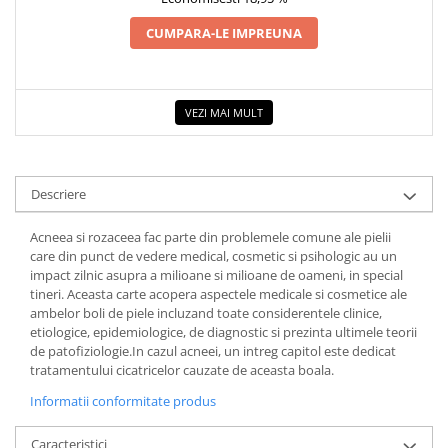
COLOREAZA CU PRIETENII
CUMPARA-LE IMPREUNA
De colorat
Pot desena minunat
Sa coloram cu Nicol
VEZI MAI MULT
Carti educative
Codul copiilor de succes
Copii 0-7 ani
Descriere
Clubul Premiantilor
Super pitici 2-5 ani
Acneea si rozaceea fac parte din problemele comune ale pielii
care din punct de vedere medical, cosmetic si psihologic au un
Culegeri Auxiliare
impact zilnic asupra a milioane si milioane de oameni, in special
Dezvoltare personala
tineri. Aceasta carte acopera aspectele medicale si cosmetice ale
ambelor boli de piele incluzand toate considerentele clinice,
Dictionare
etiologice, epidemiologice, de diagnostic si prezinta ultimele teorii
de patofiziologie.In cazul acneei, un intreg capitol este dedicat
Enciclopedii
tratamentului cicatricelor cauzate de aceasta boala.
Kids Book Club
Informatii conformitate produs
Legende istorice
Caracteristici
Literatura Scolara