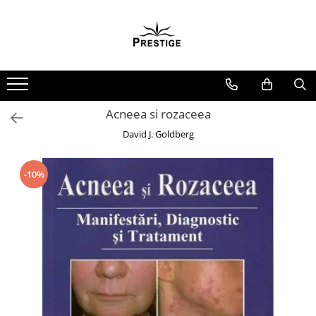
Toate Produsele
Noutati
Promotii
Pachete Speciale Carti
Acneea si rozaceea
Spiritualitate - Ezoterism
David J. Goldberg
AngelConnection
Arte Divinatorii
-10%
Astrologie
Chiromantie
Dezvoltare Spirituala
KidConnection
Minte Corp
New Illuminati Files