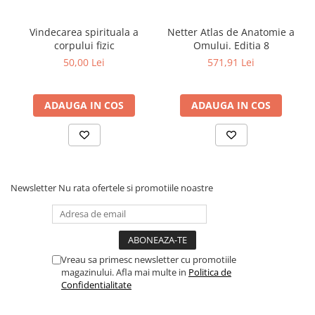
Povesti ilustrate
Povesti - Basme - Legende
Vindecarea spirituala a
Netter Atlas de Anatomie a
corpului fizic
Omului. Editia 8
Realitatea Augmentata
50,00 Lei
571,91 Lei
Religie pentru copii
ScienceConnection
ADAUGA IN COS
ADAUGA IN COS
TP ROLL
Ceai si Cafea
Cafea
Cafea terapeutica
Newsletter
Nu rata ofertele si promotiile noastre
Ceai
Dezvoltare Personala
BUSINESS
Vreau sa primesc newsletter cu promotiile
Carti de joc
magazinului. Afla mai multe in
Politica de
Confidentialitate
Dezvoltare Personala Adulti
Dezvoltare Profesionala