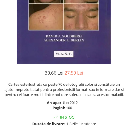
Numerologie
Paranormal
Parapsihologie
Ramtha
Audiobook
ReConnect
Religie
Crestinism
ScienceConnection
30,66 Lei
27,59 Lei
SelfConnect
Cartea este ilustrata cu peste 70 de fotografii color si constituie un
SelfHealing
ajutor nepretuit atat pentru profesionistii formati sau in formare dar si
pentru cei foarte multi dintre noi care sufera din cauza acestor maladii.
Vindecare Spirituala
An aparitie:
2012
Sanatate
Pagini:
100
Diete
IN STOC
Gastronomik
Durata de livrare:
1-3 zile lucratoare