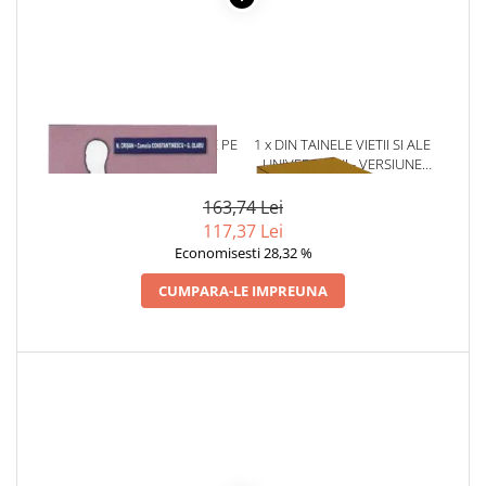
Povesti ilustrate
Povesti - Basme - Legende
Realitatea Augmentata
Religie pentru copii
ScienceConnection
1 x BOLILE GINECOLOGICE PE
1 x DIN TAINELE VIETII SI ALE
INTELESUL TUTUROR
UNIVERSULUI - VERSIUNE
TP ROLL
ORIGINALA DIN 1939.
VOLUMELE I-III. CUTIE DE
163,74 Lei
COLECTIE -SCARLAT
117,37 Lei
DEMETRESCU
Economisesti 28,32 %
CUMPARA-LE IMPREUNA