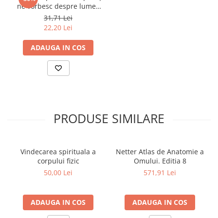
ne vorbesc despre lumea
lor
31,71 Lei
22,20 Lei
ADAUGA IN COS
PRODUSE SIMILARE
Vindecarea spirituala a
Netter Atlas de Anatomie a
corpului fizic
Omului. Editia 8
50,00 Lei
571,91 Lei
ADAUGA IN COS
ADAUGA IN COS