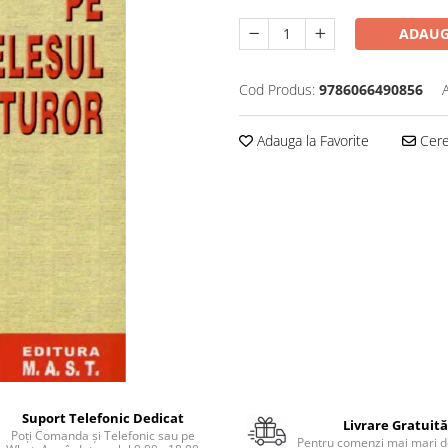
ADAUG
Cod Produs:
9786066490856
Adauga la Favorite
Cere 
Suport Telefonic Dedicat
Livrare Gratuită
Poți Comanda și Telefonic sau pe
Pentru comenzi mai mari de