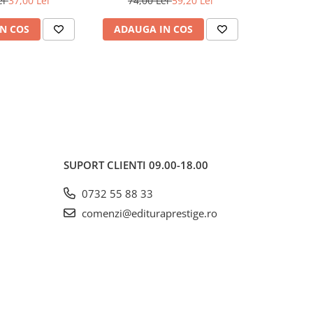
ei
37,00 Lei
74,00 Lei
59,20 Lei
84,5
N COS
ADAUGA IN COS
ADAUG
SUPORT CLIENTI
09.00-18.00
0732 55 88 33
comenzi@edituraprestige.ro