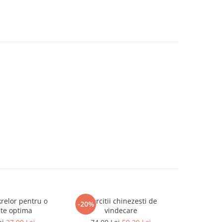
relor pentru o
Exercitii chinezesti de
Ghidul 
-20%
-30%
te optima
vindecare
Me