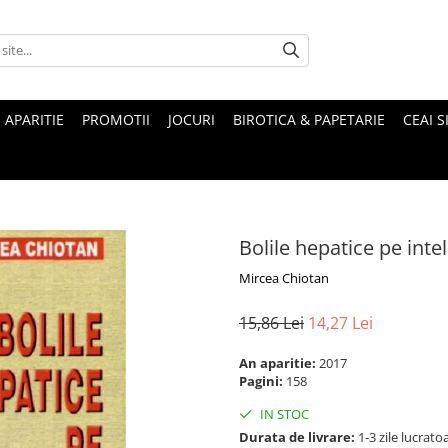
 APARITIE
PROMOTII
JOCURI
BIROTICA & PAPETARIE
CEAI S
Bolile hepatice pe inte
Mircea Chiotan
15,86 Lei
14,27 Lei
An aparitie:
2017
Pagini:
158
IN STOC
Durata de livrare:
1-3 zile lucrato