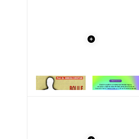
Literatura Romana
COLECTIE -SCARLAT
DEMETRESCU
Literatura Universala
Poezie
Romane de dragoste, Carti
romantice
Senzatii/Dragoste
Senzatii/Erotic
Senzatii/Suspans
Senzatii/Thriller
1 x BOLILE HEPATICE PE
1 x VINDECAREA COPILU
SF & Fantasy
INTELESUL TUTUROR
INTERIOR
Teatru
Teens Book Club
Umor
Birotica & Papetarie
Adezivi si benzi adezive