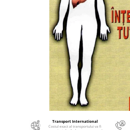
Numerologie
Paranormal
Parapsihologie
Ramtha
Audiobook
ReConnect
Religie
Crestinism
ScienceConnection
SelfConnect
SelfHealing
Vindecare Spirituala
Sanatate
Diete
Transport International
Gastronomik
Costul exact al transportului va fi