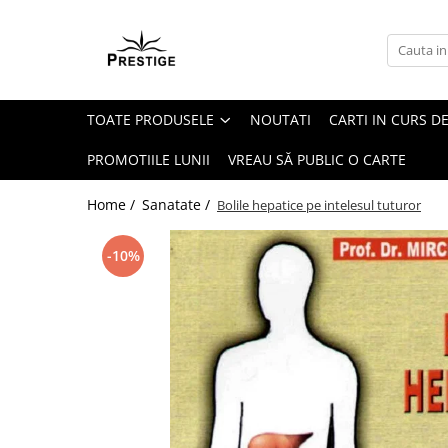
Toate Produsele
Noutati
TOATE PRODUSELE
NOUTATI
CARTI IN CURS DE
Promotii
Pachete Speciale Carti
PROMOTIILE LUNII
VREAU SĂ PUBLIC O CARTE
Spiritualitate - Ezoterism
Home /
Sanatate /
Bolile hepatice pe intelesul tuturor
AngelConnection
Arte Divinatorii
-10%
Astrologie
Chiromantie
Dezvoltare Spirituala
KidConnection
Minte Corp
New Illuminati Files