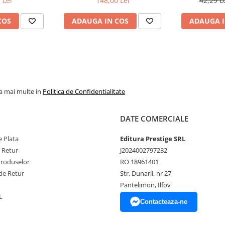
 Lei
148,00 Lei
42,29 L
COS
ADAUGA IN COS
ADAUGA I
la mai multe in
Politica de Confidentialitate
DATE COMERCIALE
 Plata
Editura Prestige SRL
e Retur
J2024002797232
Produselor
RO 18961401
de Retur
Str. Dunarii, nr 27
Pantelimon, Ilfov
L
Contacteaza-ne