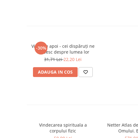
Cadouri
Carti in dar
Carti pentru copii
Beletristica
Literatura Romana
Viaţa de apoi - cei dispăruţi ne
-30%
Literatura Universala
vorbesc despre lumea lor
Poezie
31,71 Lei
22,20 Lei
SF & Fantasy
ADAUGA IN COS
Carte Prescolara, Joc
Carti cartonate
Descopera lumea
Descopera si invata
Din ograda
Povesti pe roti
Primele notiuni
Vindecarea spirituala a
Netter Atlas d
corpului fizic
Omului. E
Carti de colorat