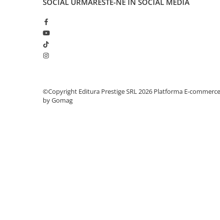
SOCIAL
URMARESTE-NE IN SOCIAL MEDIA
Elevi de 10 plus
Lecturi Scolare
Lumea Copilariei
Ma pregatesc pentru scoala
Manuale - Carte Scolara
Clasa a II-a
©Copyright Editura Prestige SRL 2026
Platforma E-commerc
Clasa a III-a
by Gomag
Clasa a IV-a
Clasa a V-a
Clasa a VI-a
Clasa a VII-a
Clasa a VIII-a
Clasa I
Clasa pregatitoare
Limbi Straine
Povesti