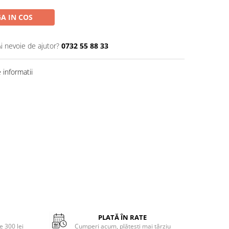
A IN COS
Ai nevoie de ajutor?
0732 55 88 33
informatii
PLATĂ ÎN RATE
 300 lei
Cumperi acum, plătești mai târziu