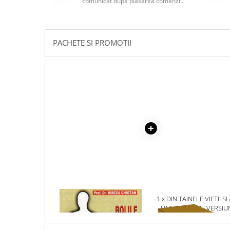
comunicat după plasarea comenzii.
Masaj
MedConnect
Medicina & Farmacie
PACHETE SI PROMOTII
Medicina Pentru Toti
SealfHealing
Sport
Starea de bine
Terapii Alternative
AudioBook
Beletristica
Biografii, Memorii, Jurnale
Carti erotice
Carti pentru Adolescenti, Young
1 x BOLILE HEPATICE PE
1 x DIN TAINELE VIETII SI
Adult
INTELESUL TUTUROR
UNIVERSULUI - VERSIU
ORIGINALA DIN 1939.
Crime, Thriller, Mistery
VOLUMELE I-III. CUTIE 