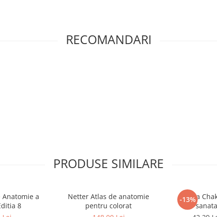
RECOMANDARI
PRODUSE SIMILARE
e Anatomie a
Netter Atlas de anatomie
Hrana Chak
-13%
ditia 8
pentru colorat
sanata