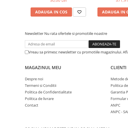
50,00 Lei
571,91
COLOREAZA CU PRIETENII
De colorat
ADAUGA IN COS
ADAUGA IN 
Pot desena minunat
Sa coloram cu Nicol
Carti educative
Newsletter
Nu rata ofertele si promotiile noastre
Codul copiilor de succes
Copii 0-7 ani
Vreau sa primesc newsletter cu promotiile magazinului. Af
Clubul Premiantilor
MAGAZINUL MEU
CLIENTI
Super pitici 2-5 ani
Culegeri Auxiliare
Despre noi
Metode de
Dezvoltare personala
Termeni si Conditii
Politica d
Politica de Confidentialitate
Garantia 
Dictionare
Politica de livrare
Formular 
Enciclopedii
Contact
ANPC
Kids Book Club
ANPC - SA
Legende istorice
Literatura Scolara