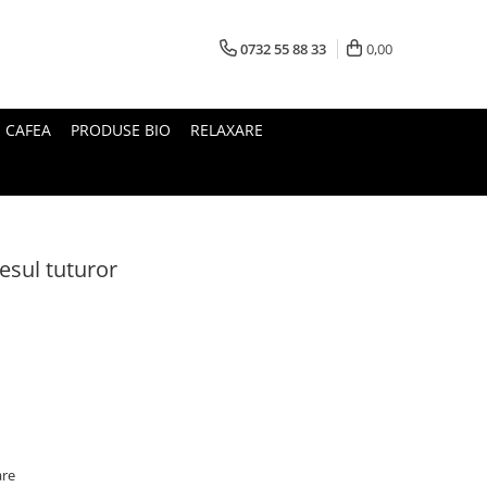
0732 55 88 33
0,00
I CAFEA
PRODUSE BIO
RELAXARE
lesul tuturor
are