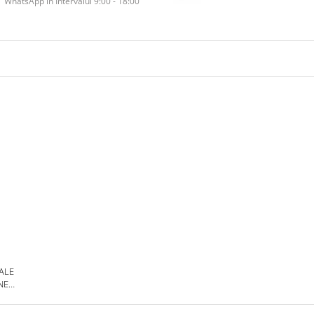
WhatsApp în Intervalul 9:00 - 18:00
 ALE
NE
DE