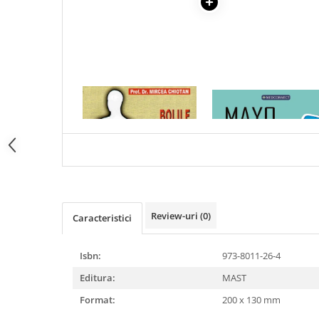
Articole Birotica
Accesorii Arhivare
Calculator
Hartie si Accesorii
Instrumente de scris
1 x BOLILE HEPATICE PE
1 x MAYO CLINIC. CART
Organizare si Arhivare
INTELESUL TUTUROR
ESENTIALA DESPRE DIAB
Seturi birotica
ZAHARAT
Articole scolare
Arta
Caiete si Carnetele scolare
Coperti, Mape, Etichete
Review-uri
(0)
Caracteristici
Ghiozdane si Penare scolare
Instrumente de scris
Instrumente si Truse Geometrie
Isbn:
973-8011-26-4
Seturi scolare
Editura:
MAST
Calculator
Format:
200 x 130 mm
Consumabile & Accesorii