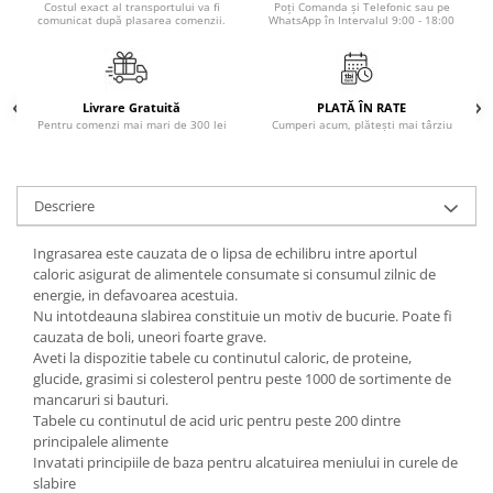
Costul exact al transportului va fi
Poți Comanda și Telefonic sau pe
Literatura Romana
comunicat după plasarea comenzii.
WhatsApp în Intervalul 9:00 - 18:00
Literatura Universala
Poezie
Livrare Gratuită
PLATĂ ÎN RATE
Romane de dragoste, Carti
Pentru comenzi mai mari de 300 lei
Cumperi acum, plătești mai târziu
romantice
Senzatii/Dragoste
Senzatii/Erotic
Descriere
Senzatii/Suspans
Ingrasarea este cauzata de o lipsa de echilibru intre aportul
Senzatii/Thriller
caloric asigurat de alimentele consumate si consumul zilnic de
energie, in defavoarea acestuia.
SF & Fantasy
Nu intotdeauna slabirea constituie un motiv de bucurie. Poate fi
cauzata de boli, uneori foarte grave.
Teatru
Aveti la dispozitie tabele cu continutul caloric, de proteine,
Teens Book Club
glucide, grasimi si colesterol pentru peste 1000 de sortimente de
mancaruri si bauturi.
Umor
Tabele cu continutul de acid uric pentru peste 200 dintre
Birotica & Papetarie
principalele alimente
Invatati principiile de baza pentru alcatuirea meniului in curele de
Adezivi si benzi adezive
slabire