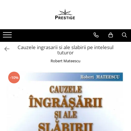
Toate Produsele
Noutati
Promotii
Pachete Speciale Carti
Cauzele ingrasarii si ale slabirii pe intelesul
tuturor
Spiritualitate - Ezoterism
Robert Mateescu
AngelConnection
Arte Divinatorii
-10%
Astrologie
Chiromantie
Dezvoltare Spirituala
KidConnection
Minte Corp
New Illuminati Files