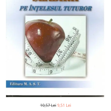
Numerologie
Paranormal
Parapsihologie
Ramtha
Audiobook
ReConnect
Religie
Crestinism
ScienceConnection
SelfConnect
SelfHealing
Vindecare Spirituala
Sanatate
Diete
10,57 Lei
9,51 Lei
Gastronomik