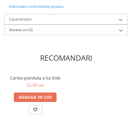
Articole Birotica
Informatii conformitate produs
Accesorii Arhivare
Caracteristici
Calculator
Hartie si Accesorii
Review-uri
(0)
Instrumente de scris
Organizare si Arhivare
Seturi birotica
RECOMANDARI
Articole scolare
Arta
Caiete si Carnetele scolare
Cartea pierduta a lui Enki
Coperti, Mape, Etichete
52,00 Lei
Ghiozdane si Penare scolare
ADAUGA IN COS
Instrumente de scris
Instrumente si Truse Geometrie
Seturi scolare
Calculator
Consumabile & Accesorii