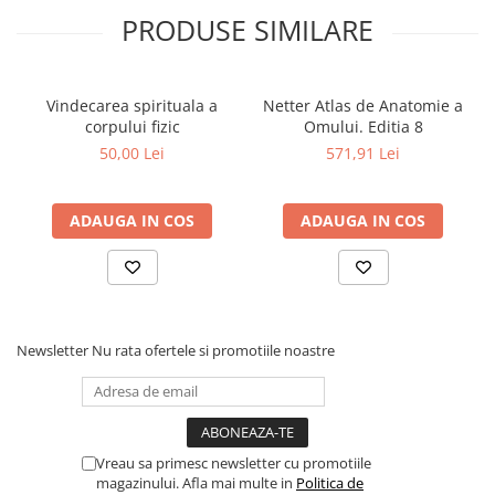
PRODUSE SIMILARE
Cadouri
Carti in dar
Carti pentru copii
Vindecarea spirituala a
Netter Atlas de Anatomie a
Beletristica
corpului fizic
Omului. Editia 8
Literatura Romana
50,00 Lei
571,91 Lei
Literatura Universala
Poezie
ADAUGA IN COS
ADAUGA IN COS
SF & Fantasy
Carte Prescolara, Joc
Carti cartonate
Descopera lumea
Newsletter
Nu rata ofertele si promotiile noastre
Descopera si invata
Din ograda
Povesti pe roti
Primele notiuni
Vreau sa primesc newsletter cu promotiile
Carti de colorat
magazinului. Afla mai multe in
Politica de