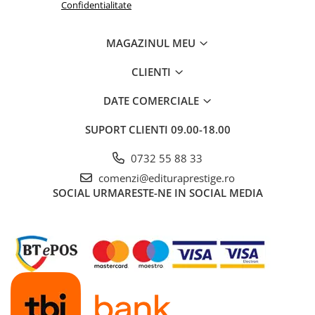
Confidentialitate
COLOREAZA CU PRIETENII
De colorat
MAGAZINUL MEU
Pot desena minunat
Sa coloram cu Nicol
CLIENTI
Carti educative
DATE COMERCIALE
Codul copiilor de succes
Copii 0-7 ani
SUPORT CLIENTI
09.00-18.00
Clubul Premiantilor
0732 55 88 33
Super pitici 2-5 ani
comenzi@edituraprestige.ro
Culegeri Auxiliare
SOCIAL
URMARESTE-NE IN SOCIAL MEDIA
Dezvoltare personala
Dictionare
Enciclopedii
Kids Book Club
Legende istorice
Literatura Scolara