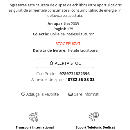
Masaj
Ingrasarea este cauzata de o lipsa de echilibru intre aportul caloric
asigurat de alimentele consumate si consumul zilnic de energie, in
MedConnect
defavoarea acestuia.
Medicina & Farmacie
An aparitie:
2009
Pagini:
175
Medicina Pentru Toti
Colectie:
Bolile pe intelesul tuturor
SealfHealing
STOC EPUIZAT
Sport
Durata de livrare:
1-3 zile lucratoare
Starea de bine
ALERTA STOC
Terapii Alternative
Cod Produs:
9789731822396
AudioBook
Ai nevoie de ajutor?
0732 55 88 33
Beletristica
Biografii, Memorii, Jurnale
Adauga la Favorite
Cere informatii
Carti erotice
Carti pentru Adolescenti, Young
Adult
Crime, Thriller, Mistery
Transport International
Suport Telefonic Dedicat