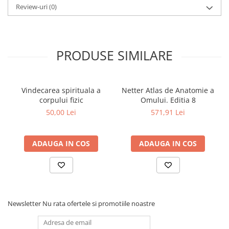
Review-uri
(0)
Elevi de 10 plus
Lecturi Scolare
Lumea Copilariei
PRODUSE SIMILARE
Ma pregatesc pentru scoala
Manuale - Carte Scolara
Clasa a II-a
Vindecarea spirituala a
Netter Atlas de Anatomie a
corpului fizic
Omului. Editia 8
Clasa a III-a
50,00 Lei
571,91 Lei
Clasa a IV-a
Clasa a V-a
Clasa a VI-a
ADAUGA IN COS
ADAUGA IN COS
Clasa a VII-a
Clasa a VIII-a
Clasa I
Clasa pregatitoare
Newsletter
Nu rata ofertele si promotiile noastre
Limbi Straine
Povesti