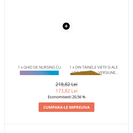
Literatura Romana
Literatura Universala
Poezie
Romane de dragoste, Carti
romantice
Senzatii/Dragoste
Senzatii/Erotic
Senzatii/Suspans
1 x GHID DE NURSING CU
1 x DIN TAINELE VIETII SI ALE
TEHNICI DE EVALUARE SI
UNIVERSULUI - VERSIUNE
Senzatii/Thriller
INGRIJIRI CORESPUNZATOARE
ORIGINALA DIN 1939.
SF & Fantasy
VOLUMELE I-III. CUTIE DE
218,82 Lei
COLECTIE -SCARLAT
173,82 Lei
Teatru
DEMETRESCU
Economisesti 20,56 %
Teens Book Club
CUMPARA-LE IMPREUNA
Umor
Birotica & Papetarie
Adezivi si benzi adezive