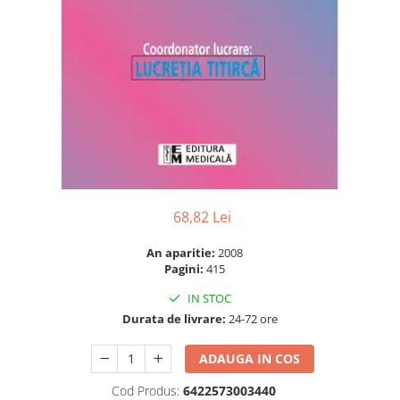
Numerologie
Paranormal
Parapsihologie
Ramtha
Audiobook
ReConnect
Religie
Crestinism
68,82 Lei
ScienceConnection
SelfConnect
An aparitie:
2008
Pagini:
415
SelfHealing
IN STOC
Vindecare Spirituala
Durata de livrare:
24-72 ore
Sanatate
Diete
ADAUGA IN COS
Gastronomik
Cod Produs:
6422573003440