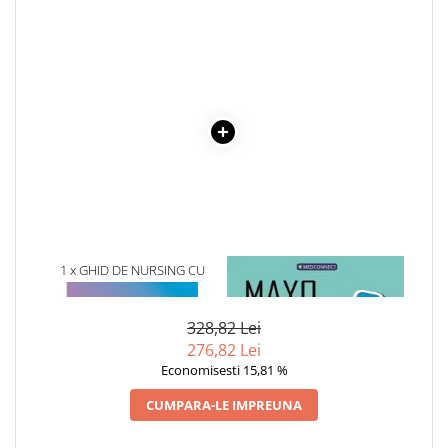
Cadouri
Carti in dar
Carti pentru copii
Beletristica
Literatura Romana
Literatura Universala
Poezie
SF & Fantasy
Carte Prescolara, Joc
Carti cartonate
1 x GHID DE NURSING CU
1 x MAYO CLINIC. CARTEA
TEHNICI DE EVALUARE SI
ESENTIALA DESPRE DIABETUL
Descopera lumea
INGRIJIRI CORESPUNZATOARE
ZAHARAT
Descopera si invata
328,82 Lei
276,82 Lei
Din ograda
Economisesti 15,81 %
Povesti pe roti
Primele notiuni
CUMPARA-LE IMPREUNA
Carti de colorat