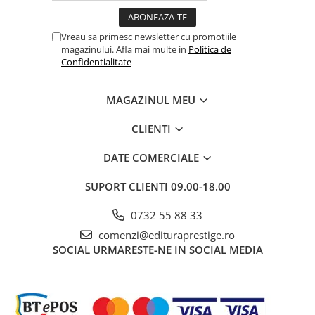
Povesti ilustrate
Povesti - Basme - Legende
Vreau sa primesc newsletter cu promotiile
magazinului. Afla mai multe in
Politica de
Realitatea Augmentata
Confidentialitate
Religie pentru copii
ScienceConnection
MAGAZINUL MEU
TP ROLL
CLIENTI
Ceai si Cafea
DATE COMERCIALE
Cafea
Cafea terapeutica
SUPORT CLIENTI
09.00-18.00
Ceai
0732 55 88 33
Dezvoltare Personala
comenzi@edituraprestige.ro
BUSINESS
SOCIAL
URMARESTE-NE IN SOCIAL MEDIA
Carti de joc
Dezvoltare Personala Adulti
Dezvoltare Profesionala