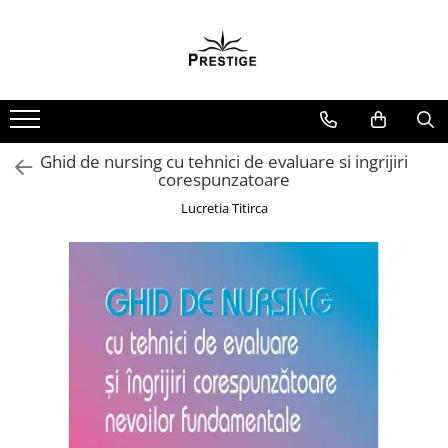
Toate Produsele
Noutati
Promotii
Pachete Speciale Carti
Ghid de nursing cu tehnici de evaluare si ingrijiri
corespunzatoare
Spiritualitate - Ezoterism
Lucretia Titirca
AngelConnection
Arte Divinatorii
Astrologie
Chiromantie
Dezvoltare Spirituala
KidConnection
Minte Corp
New Illuminati Files