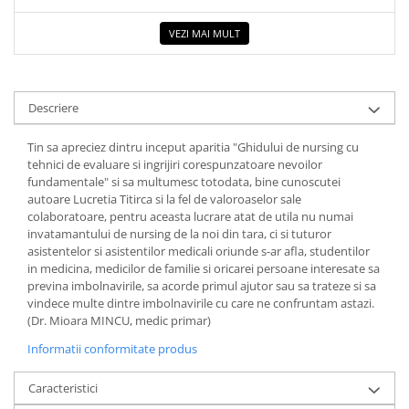
COLOREAZA CU PRIETENII
VEZI MAI MULT
De colorat
Pot desena minunat
Sa coloram cu Nicol
Carti educative
Descriere
Codul copiilor de succes
Tin sa apreciez dintru inceput aparitia "Ghidului de nursing cu
Copii 0-7 ani
tehnici de evaluare si ingrijiri corespunzatoare nevoilor
fundamentale" si sa multumesc totodata, bine cunoscutei
Clubul Premiantilor
autoare Lucretia Titirca si la fel de valoroaselor sale
Super pitici 2-5 ani
colaboratoare, pentru aceasta lucrare atat de utila nu numai
invatamantului de nursing de la noi din tara, ci si tuturor
Culegeri Auxiliare
asistentelor si asistentilor medicali oriunde s-ar afla, studentilor
Dezvoltare personala
in medicina, medicilor de familie si oricarei persoane interesate sa
previna imbolnavirile, sa acorde primul ajutor sau sa trateze si sa
Dictionare
vindece multe dintre imbolnavirile cu care ne confruntam astazi.
(Dr. Mioara MINCU, medic primar)
Enciclopedii
Informatii conformitate produs
Kids Book Club
Legende istorice
Caracteristici
Literatura Scolara