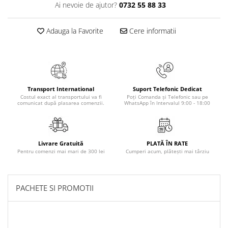
Ai nevoie de ajutor?
0732 55 88 33
Masaj
MedConnect
Adauga la Favorite
Cere informatii
Medicina & Farmacie
Medicina Pentru Toti
SealfHealing
Sport
Transport International
Suport Telefonic Dedicat
Costul exact al transportului va fi
Poți Comanda și Telefonic sau pe
Starea de bine
comunicat după plasarea comenzii.
WhatsApp în Intervalul 9:00 - 18:00
Terapii Alternative
AudioBook
Livrare Gratuită
PLATĂ ÎN RATE
Beletristica
Pentru comenzi mai mari de 300 lei
Cumperi acum, plătești mai târziu
Biografii, Memorii, Jurnale
Carti erotice
PACHETE SI PROMOTII
Carti pentru Adolescenti, Young
Adult
Crime, Thriller, Mistery