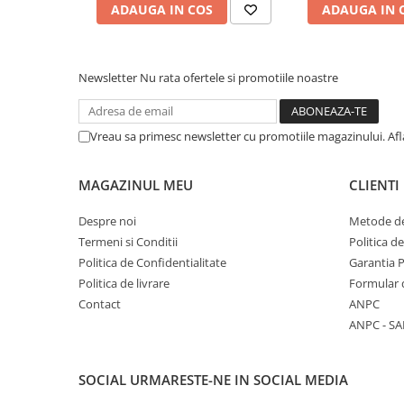
ADAUGA IN COS
ADAUGA IN 
COLOREAZA CU PRIETENII
De colorat
Pot desena minunat
Newsletter
Nu rata ofertele si promotiile noastre
Sa coloram cu Nicol
Carti educative
Codul copiilor de succes
Vreau sa primesc newsletter cu promotiile magazinului. Af
Copii 0-7 ani
MAGAZINUL MEU
CLIENTI
Clubul Premiantilor
Super pitici 2-5 ani
Despre noi
Metode de
Culegeri Auxiliare
Termeni si Conditii
Politica d
Politica de Confidentialitate
Garantia 
Dezvoltare personala
Politica de livrare
Formular 
Dictionare
Contact
ANPC
Enciclopedii
ANPC - SA
Kids Book Club
Legende istorice
SOCIAL
URMARESTE-NE IN SOCIAL MEDIA
Literatura Scolara