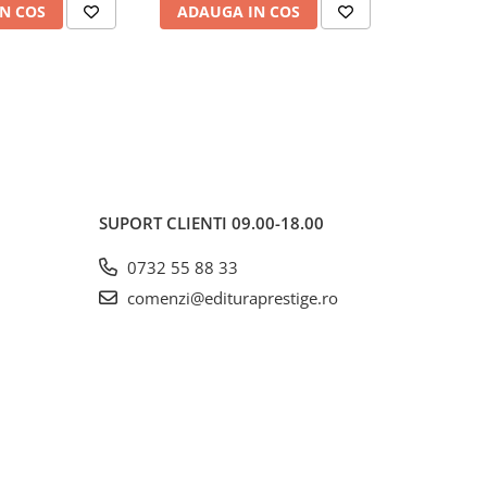
N COS
ADAUGA IN COS
ADAUG
SUPORT CLIENTI
09.00-18.00
0732 55 88 33
comenzi@edituraprestige.ro