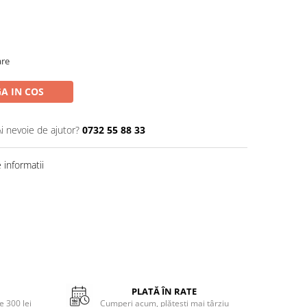
are
A IN COS
Ai nevoie de ajutor?
0732 55 88 33
informatii
PLATĂ ÎN RATE
 300 lei
Cumperi acum, plătești mai târziu