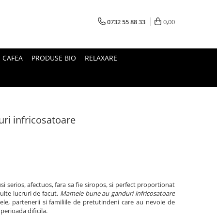
0732 55 88 33
0,00
I CAFEA
PRODUSE BIO
RELAXARE
i infricosatoare
si serios, afectuos, fara sa fie siropos, si perfect proportionat
te lucruri de facut,
Mamele bune au ganduri infricosatoare
e, partenerii si familiile de pretutindeni care au nevoie de
perioada dificila.