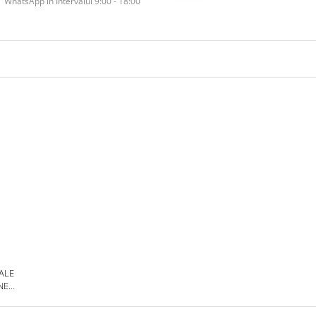
WhatsApp în Intervalul 9:00 - 18:00
 ALE
NE
DE