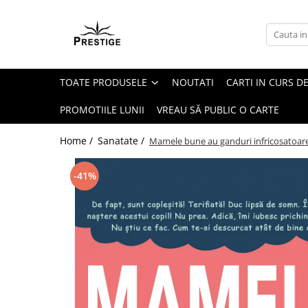
Toate Produsele
Noutati
TOATE PRODUSELE
NOUTATI
CARTI IN CURS DE
Promotii
Pachete Speciale Carti
PROMOTIILE LUNII
VREAU SĂ PUBLIC O CARTE
Spiritualitate - Ezoterism
Home /
Sanatate /
Mamele bune au ganduri infricosatoar
AngelConnection
Arte Divinatorii
-41%
Astrologie
Chiromantie
Dezvoltare Spirituala
KidConnection
Minte Corp
New Illuminati Files