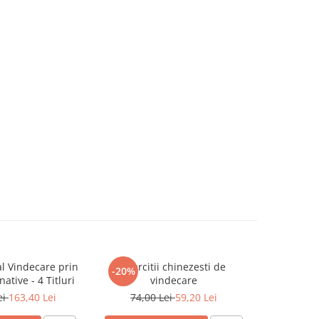
l Vindecare prin
Exercitii chinezesti de
Ghidul 
-20%
-30%
native - 4 Titluri
vindecare
Me
ei
163,40 Lei
74,00 Lei
59,20 Lei
84,5