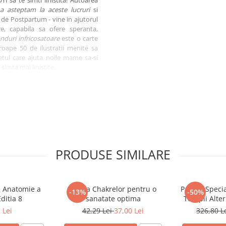
 asteptam la aceste lucruri
si
de Postpartum - vine in ajutorul
, capabila sa ofere speranta,
duri infricosatoare
este o carte
proape 50 de ilustratii menite sa
etul care ajuta noile mame sa-si
simta mai linistite.
PRODUSE SIMILARE
e Anatomie a
Hrana Chakrelor pentru o
Pachet Specia
-13%
-50%
ditia 8
sanatate optima
Terapii Alter
 Lei
42,29 Lei
37,00 Lei
326,80 L