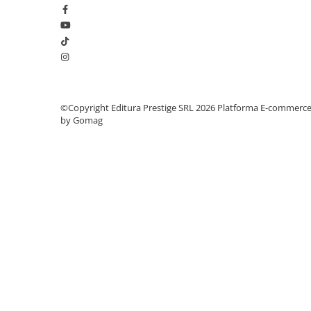
Elevi de 10 plus
Lecturi Scolare
Lumea Copilariei
Ma pregatesc pentru scoala
Manuale - Carte Scolara
©Copyright Editura Prestige SRL 2026
Platforma E-commerc
by Gomag
Clasa a II-a
Clasa a III-a
Clasa a IV-a
Clasa a V-a
Clasa a VI-a
Clasa a VII-a
Clasa a VIII-a
Clasa I
Clasa pregatitoare
Limbi Straine
Povesti