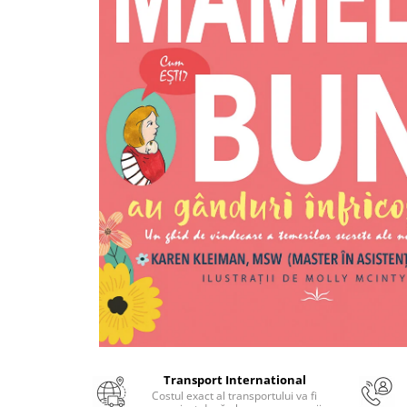
Numerologie
Paranormal
Parapsihologie
Ramtha
Audiobook
ReConnect
Religie
Crestinism
ScienceConnection
SelfConnect
SelfHealing
Vindecare Spirituala
Sanatate
Diete
Transport International
Gastronomik
Costul exact al transportului va fi