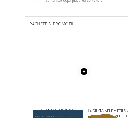
comunicat după plasarea comenzii.
Masaj
MedConnect
Medicina & Farmacie
PACHETE SI PROMOTII
Medicina Pentru Toti
SealfHealing
Sport
Starea de bine
Terapii Alternative
AudioBook
Beletristica
Biografii, Memorii, Jurnale
Carti erotice
Carti pentru Adolescenti, Young
1 x MAMELE BUNE AU
1 x DIN TAINELE VIETII SI
Adult
GANDURI INFRICOSATOARE
UNIVERSULUI - VERSIU
ORIGINALA DIN 1939.
Crime, Thriller, Mistery
VOLUMELE I-III. CUTIE 