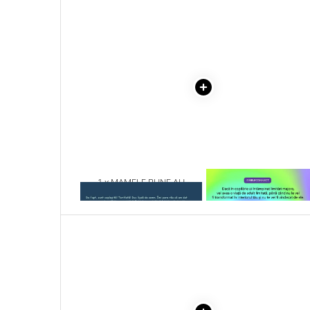
Literatura Romana
COLECTIE -SCARLAT
DEMETRESCU
Literatura Universala
Poezie
Romane de dragoste, Carti
romantice
Senzatii/Dragoste
Senzatii/Erotic
Senzatii/Suspans
Senzatii/Thriller
1 x MAMELE BUNE AU
1 x VINDECAREA COPILU
SF & Fantasy
GANDURI INFRICOSATOARE
INTERIOR
Teatru
Teens Book Club
Umor
Birotica & Papetarie
Adezivi si benzi adezive