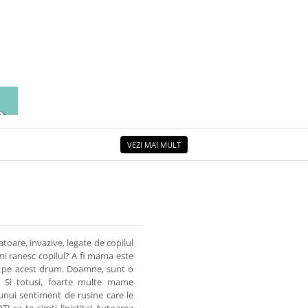
EA
ETUL
VEZI MAI MULT
oare, invazive, legate de copilul
imi ranesc copilul? A fi mama este
ui pe acest drum. Doamne, sunt o
! Si totusi, foarte multe mame
unui sentiment de rusine care le
I sa te simti linistita! Autoarea