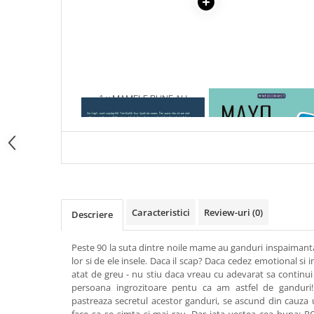
Articole Birotica
Accesorii Arhivare
Calculator
Hartie si Accesorii
Instrumente de scris
1 x MAMELE BUNE AU
1 x MAYO CLINIC. CART
Organizare si Arhivare
GANDURI INFRICOSATOARE
ESENTIALA DESPRE DIAB
Seturi birotica
ZAHARAT
Articole scolare
Arta
Caiete si Carnetele scolare
Coperti, Mape, Etichete
Caracteristici
Review-uri
(0)
Descriere
Ghiozdane si Penare scolare
Instrumente de scris
Peste 90 la suta dintre noile mame au ganduri inspaimantat
Instrumente si Truse Geometrie
lor si de ele insele. Daca il scap? Daca cedez emotional si 
Seturi scolare
atat de greu - nu stiu daca vreau cu adevarat sa contin
persoana ingrozitoare pentu ca am astfel de ganduri
Calculator
pastreaza secretul acestor ganduri, se ascund din cauza 
Consumabile & Accesorii
face sa se simta si mai rau. Dar iata vestea cea buna: POT