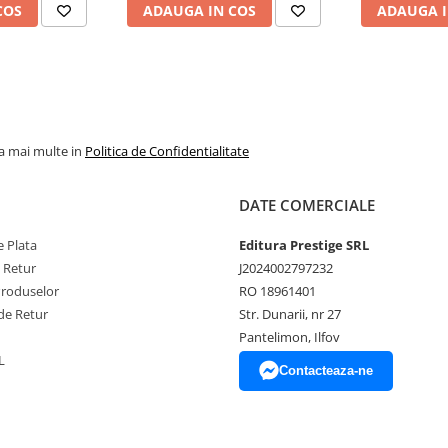
COS
ADAUGA IN COS
ADAUGA I
la mai multe in
Politica de Confidentialitate
DATE COMERCIALE
 Plata
Editura Prestige SRL
e Retur
J2024002797232
Produselor
RO 18961401
de Retur
Str. Dunarii, nr 27
Pantelimon, Ilfov
L
Contacteaza-ne