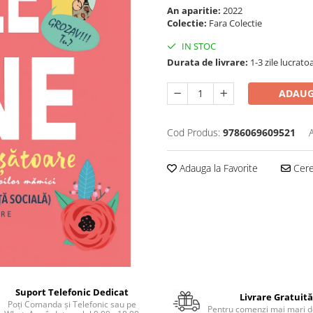
An aparitie:
2022
Colectie:
Fara Colectie
IN STOC
Durata de livrare:
1-3 zile lucrato
ADAUG
Cod Produs:
9786069609521
Adauga la Favorite
Cere 
Suport Telefonic Dedicat
Livrare Gratuită
Poți Comanda și Telefonic sau pe
Pentru comenzi mai mari de