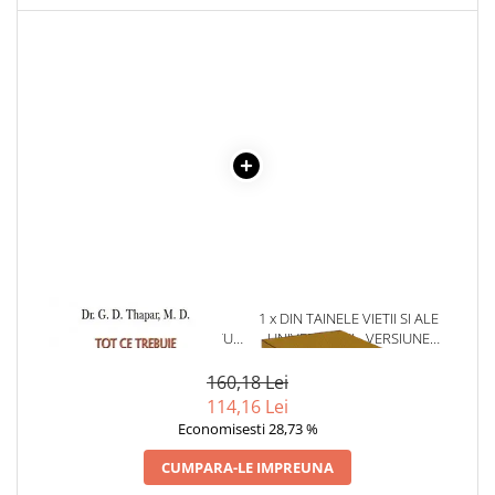
Literatura Romana
Literatura Universala
Poezie
Romane de dragoste, Carti
romantice
Senzatii/Dragoste
Senzatii/Erotic
Senzatii/Suspans
Senzatii/Thriller
SF & Fantasy
1 x TOT CE TREBUIE SA
1 x DIN TAINELE VIETII SI ALE
CUNOSTI DESPRE INFARCTUL
UNIVERSULUI - VERSIUNE
Teatru
MIOCARDIC
ORIGINALA DIN 1939.
Teens Book Club
VOLUMELE I-III. CUTIE DE
160,18 Lei
COLECTIE -SCARLAT
114,16 Lei
Umor
DEMETRESCU
Economisesti 28,73 %
Birotica & Papetarie
CUMPARA-LE IMPREUNA
Adezivi si benzi adezive