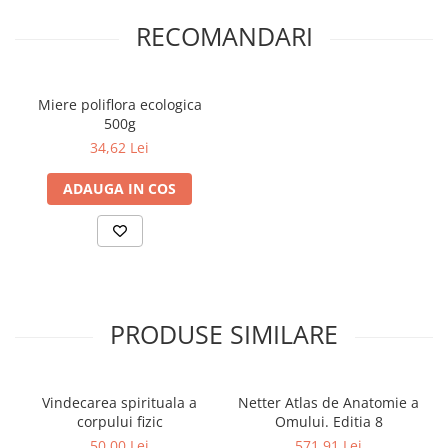
RECOMANDARI
Elevi de 10 plus
Lecturi Scolare
Lumea Copilariei
Miere poliflora ecologica
Ma pregatesc pentru scoala
500g
Manuale - Carte Scolara
34,62 Lei
Clasa a II-a
ADAUGA IN COS
Clasa a III-a
Clasa a IV-a
Clasa a V-a
Clasa a VI-a
Clasa a VII-a
PRODUSE SIMILARE
Clasa a VIII-a
Clasa I
Clasa pregatitoare
Vindecarea spirituala a
Netter Atlas de Anatomie a
Limbi Straine
corpului fizic
Omului. Editia 8
Povesti
50,00 Lei
571,91 Lei