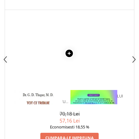
Articole Birotica
Accesorii Arhivare
Calculator
Hartie si Accesorii
Instrumente de scris
Organizare si Arhivare
Seturi birotica
Articole scolare
Arta
Caiete si Carnetele scolare
Coperti, Mape, Etichete
Ghiozdane si Penare scolare
1 x TOT CE TREBUIE SA
1 x VINDECAREA COPILULUI
CUNOSTI DESPRE INFARCTUL
INTERIOR
Instrumente de scris
MIOCARDIC
Instrumente si Truse Geometrie
70,18 Lei
Seturi scolare
57,16 Lei
Economisesti 18,55 %
Calculator
Consumabile & Accesorii
CUMPARA-LE IMPREUNA