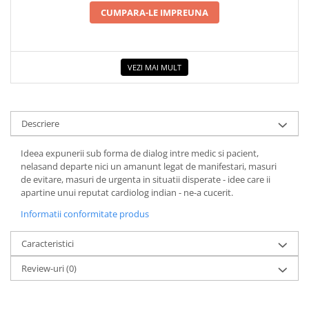
COLOREAZA CU PRIETENII
CUMPARA-LE IMPREUNA
De colorat
Pot desena minunat
Sa coloram cu Nicol
VEZI MAI MULT
Carti educative
Codul copiilor de succes
Copii 0-7 ani
Descriere
Clubul Premiantilor
Ideea expunerii sub forma de dialog intre medic si pacient,
Super pitici 2-5 ani
nelasand departe nici un amanunt legat de manifestari, masuri
de evitare, masuri de urgenta in situatii disperate - idee care ii
Culegeri Auxiliare
apartine unui reputat cardiolog indian - ne-a cucerit.
Dezvoltare personala
Informatii conformitate produs
Dictionare
Caracteristici
Enciclopedii
Kids Book Club
Review-uri
(0)
Legende istorice
Literatura Scolara