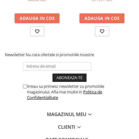
Povesti ilustrate
Povesti - Basme - Legende
ADAUGA IN COS
ADAUGA IN COS
Realitatea Augmentata
Religie pentru copii
ScienceConnection
TP ROLL
Newsletter
Nu rata ofertele si promotiile noastre
Ceai si Cafea
Cafea
Cafea terapeutica
Vreau sa primesc newsletter cu promotiile
Ceai
magazinului. Afla mai multe in
Politica de
Confidentialitate
Dezvoltare Personala
BUSINESS
MAGAZINUL MEU
Carti de joc
Dezvoltare Personala Adulti
CLIENTI
Dezvoltare Profesionala