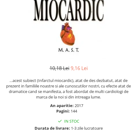
Numerologie
Paranormal
Parapsihologie
Ramtha
Audiobook
ReConnect
Religie
10,18 Lei
9,16 Lei
Crestinism
ScienceConnection
…acest subiect (Infarctul miocardic), atat de des dezbatut, atat de
SelfConnect
prezent in familiile noastre si ale cunoscutilor nostri, cu efecte atat de
dramatice cand se manifesta, a fost abordat de multi cardiologi de
SelfHealing
marca de la noi si din intreaga lume.
Vindecare Spirituala
An aparitie:
2017
Pagini:
144
Sanatate
IN STOC
Diete
Durata de livrare:
1-3 zile lucratoare
Gastronomik