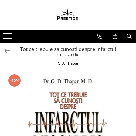
Toate Produsele
Noutati
Promotii
Pachete Speciale Carti
Tot ce trebuie sa cunosti despre infarctul
miocardic
Spiritualitate - Ezoterism
G.D. Thapar
AngelConnection
Arte Divinatorii
-10%
Astrologie
Chiromantie
Dezvoltare Spirituala
KidConnection
Minte Corp
New Illuminati Files