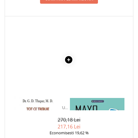
Cadouri
Carti in dar
Carti pentru copii
Beletristica
Literatura Romana
Literatura Universala
Poezie
SF & Fantasy
Carte Prescolara, Joc
Carti cartonate
Descopera lumea
Descopera si invata
1 x TOT CE TREBUIE SA
1 x MAYO CLINIC. CARTEA
CUNOSTI DESPRE INFARCTUL
ESENTIALA DESPRE DIABETUL
Din ograda
MIOCARDIC
ZAHARAT
Povesti pe roti
270,18 Lei
Primele notiuni
217,16 Lei
Carti de colorat
Economisesti 19,62 %