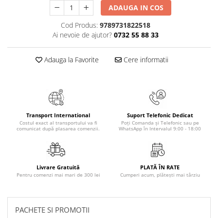
Masaj
ADAUGA IN COS
MedConnect
Cod Produs:
9789731822518
Ai nevoie de ajutor?
0732 55 88 33
Medicina & Farmacie
Medicina Pentru Toti
Adauga la Favorite
Cere informatii
SealfHealing
Sport
Starea de bine
Terapii Alternative
Transport International
Suport Telefonic Dedicat
Costul exact al transportului va fi
Poți Comanda și Telefonic sau pe
AudioBook
comunicat după plasarea comenzii.
WhatsApp în Intervalul 9:00 - 18:00
Beletristica
Biografii, Memorii, Jurnale
Carti erotice
Livrare Gratuită
PLATĂ ÎN RATE
Pentru comenzi mai mari de 300 lei
Cumperi acum, plătești mai târziu
Carti pentru Adolescenti, Young
Adult
Crime, Thriller, Mistery
PACHETE SI PROMOTII