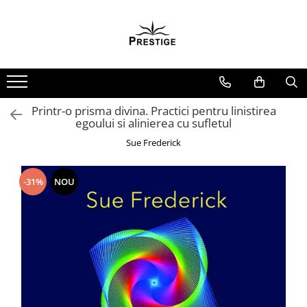
Toate Produsele
Noutati
Promotii
Pachete Speciale Carti
Printr-o prisma divina. Practici pentru linistirea
egoului si alinierea cu sufletul
Spiritualitate - Ezoterism
Sue Frederick
AngelConnection
Arte Divinatorii
-31%
NOU
Astrologie
Chiromantie
Dezvoltare Spirituala
KidConnection
Minte Corp
New Illuminati Files