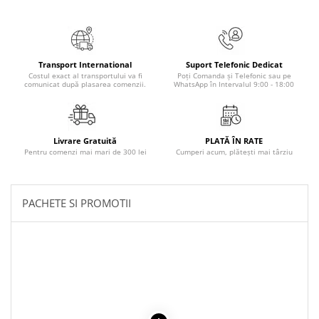
Literatura Romana
Literatura Universala
Poezie
Transport International
Suport Telefonic Dedicat
Romane de dragoste, Carti
Costul exact al transportului va fi
Poți Comanda și Telefonic sau pe
comunicat după plasarea comenzii.
WhatsApp în Intervalul 9:00 - 18:00
romantice
Senzatii/Dragoste
Senzatii/Erotic
Livrare Gratuită
PLATĂ ÎN RATE
Senzatii/Suspans
Pentru comenzi mai mari de 300 lei
Cumperi acum, plătești mai târziu
Senzatii/Thriller
SF & Fantasy
PACHETE SI PROMOTII
Teatru
Teens Book Club
Umor
Birotica & Papetarie
Adezivi si benzi adezive