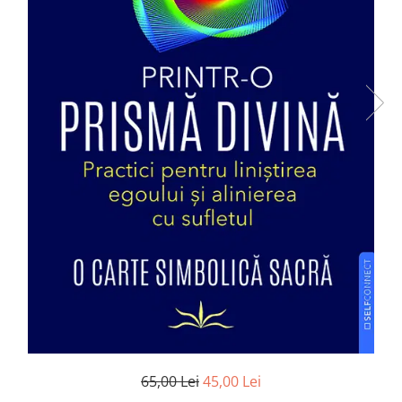
Numerologie
Paranormal
Parapsihologie
Ramtha
Audiobook
ReConnect
Religie
Crestinism
ScienceConnection
SelfConnect
SelfHealing
Vindecare Spirituala
Sanatate
Diete
65,00 Lei
45,00 Lei
Gastronomik