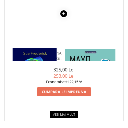
COLOREAZA CU PRIETENII
De colorat
Pot desena minunat
Sa coloram cu Nicol
Carti educative
Codul copiilor de succes
Copii 0-7 ani
1 x PRINTR-O PRISMA DIVINA.
1 x MAYO CLINIC. CARTEA
PRACTICI PENTRU LINISTIREA
ESENTIALA DESPRE DIABETUL
Clubul Premiantilor
EGOULUI SI ALINIEREA CU
ZAHARAT
Super pitici 2-5 ani
SUFLETUL
325,00 Lei
Culegeri Auxiliare
253,00 Lei
Economisesti 22,15 %
Dezvoltare personala
CUMPARA-LE IMPREUNA
Dictionare
Enciclopedii
Kids Book Club
VEZI MAI MULT
Legende istorice
Literatura Scolara