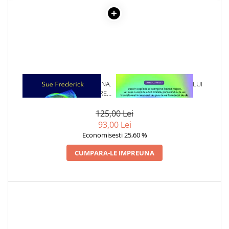
Cadouri
Carti in dar
Carti pentru copii
Beletristica
Literatura Romana
Literatura Universala
1 x PRINTR-O PRISMA DIVINA.
1 x VINDECAREA COPILULUI
PRACTICI PENTRU LINISTIREA
INTERIOR
Poezie
EGOULUI SI ALINIEREA CU
SF & Fantasy
SUFLETUL
125,00 Lei
Carte Prescolara, Joc
93,00 Lei
Economisesti 25,60 %
Carti cartonate
CUMPARA-LE IMPREUNA
Descopera lumea
Descopera si invata
Din ograda
Povesti pe roti
Primele notiuni
Carti de colorat