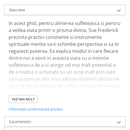
Elevi de 10 plus
Descriere
Lecturi Scolare
In acest ghid, pentru alinierea sufleteasca si pentru
Lumea Copilariei
a vedea viata printr-o prisma divina, Sue Frederick
Ma pregatesc pentru scoala
prezinta practici constiente si instrumente
Manuale - Carte Scolara
spirituale menite sa-ti schimbe perspectiva si sa iti
regasesti puterea. Ea explica modul in care fiecare
Clasa a II-a
dintre noi a venit in aceasta viata cu o intentie
Clasa a III-a
sufleteasca de a-si atinge cel mai inalt po­tential si
Clasa a IV-a
de a realiza o activitate cu un scop inalt prin care
Clasa a V-a
sa ii ajutam pe altii, insa adesea intalnim obstacole
Clasa a VI-a
care ne deco­nec­teaza de suflet, permitand egoului
Clasa a VII-a
sa preia controlul si sa ne distruga increderea.
Clasa a VIII-a
Totusi, dupa cum detaliaza autoarea, fiecare cri­za
VEZI MAI MULT
Clasa I
este o trezire, o oportunitate de a trece de la
Informatii conformitate produs
Clasa pregatitoare
sentimentul de victi­ma la constientizarea ca
Limbi Straine
sufletul tau a venit aici sa experimenteze exact
Caracteristici
Povesti
aceste provocari pentru a evolua asa cum are