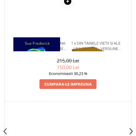
Articole Birotica
Accesorii Arhivare
Calculator
Hartie si Accesorii
Instrumente de scris
1 x PRINTR-O PRISMA DIVINA.
1 x DIN TAINELE VIETII SI ALE
Organizare si Arhivare
PRACTICI PENTRU LINISTIREA
UNIVERSULUI - VERSIUNE
Seturi birotica
EGOULUI SI ALINIEREA CU
ORIGINALA DIN 1939.
SUFLETUL
VOLUMELE I-III. CUTIE DE
Articole scolare
215,00 Lei
COLECTIE -SCARLAT
150,00 Lei
Arta
DEMETRESCU
Economisesti 30,23 %
Caiete si Carnetele scolare
CUMPARA-LE IMPREUNA
Coperti, Mape, Etichete
Ghiozdane si Penare scolare
Instrumente de scris
Instrumente si Truse Geometrie
Seturi scolare
Calculator
Consumabile & Accesorii