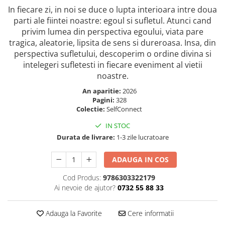
Masaj
In fiecare zi, in noi se duce o lupta interioara intre doua
parti ale fiintei noastre: egoul si sufletul. Atunci cand
MedConnect
privim lumea din perspectiva egoului, viata pare
Medicina & Farmacie
tragica, aleatorie, lipsita de sens si dureroasa. Insa, din
perspectiva sufletului, descoperim o ordine divina si
Medicina Pentru Toti
intelegeri sufletesti in fiecare eveniment al vietii
SealfHealing
noastre.
Sport
An aparitie:
2026
Starea de bine
Pagini:
328
Colectie:
SelfConnect
Terapii Alternative
IN STOC
AudioBook
Durata de livrare:
1-3 zile lucratoare
Beletristica
Biografii, Memorii, Jurnale
ADAUGA IN COS
Carti erotice
Cod Produs:
9786303322179
Ai nevoie de ajutor?
0732 55 88 33
Carti pentru Adolescenti, Young
Adult
Adauga la Favorite
Cere informatii
Crime, Thriller, Mistery