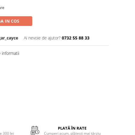
are
A IN COS
gar_cayce
Ai nevoie de ajutor?
0732 55 88 33
informatii
PLATĂ ÎN RATE
 300 lei
Cumperi acum, plătești mai târziu