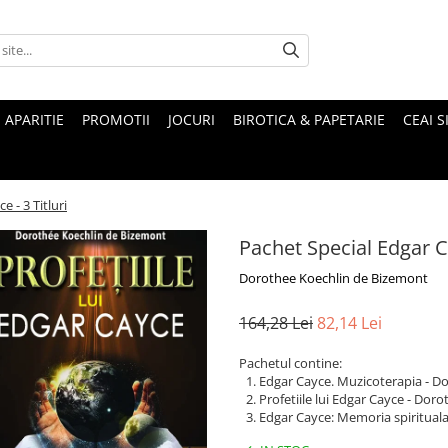
 APARITIE
PROMOTII
JOCURI
BIROTICA & PAPETARIE
CEAI S
 - 3 Titluri
Pachet Special Edgar Ca
Dorothee Koechlin de Bizemont
164,28 Lei
82,14 Lei
Pachetul contine:
Edgar Cayce. Muzicoterapia - D
Profetiile lui Edgar Cayce - Do
Edgar Cayce: Memoria spirituala