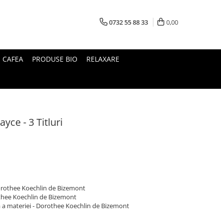
0732 55 88 33
0,00
I CAFEA
PRODUSE BIO
RELAXARE
yce - 3 Titluri
orothee Koechlin de Bizemont
rothee Koechlin de Bizemont
 a materiei - Dorothee Koechlin de Bizemont