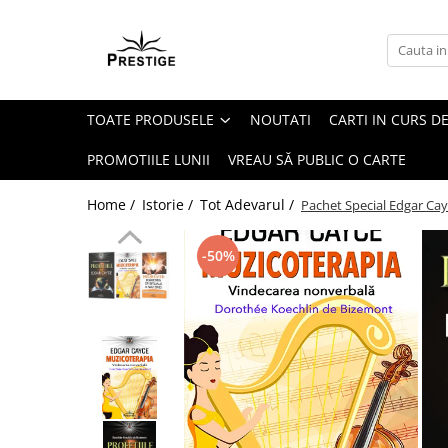
Toate Produsele
Noutati
TOATE PRODUSELE
NOUTATI
CARTI IN CURS DE
Promotii
Pachete Speciale Carti
PROMOTIILE LUNII
VREAU SĂ PUBLIC O CARTE
Spiritualitate - Ezoterism
Home /
Istorie /
Tot Adevarul /
Pachet Special Edgar Cayce
AngelConnection
Arte Divinatorii
-50%
Astrologie
Chiromantie
Dezvoltare Spirituala
KidConnection
Minte Corp
New Illuminati Files