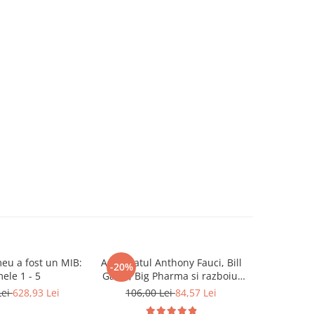
eu a fost un MIB:
Adevaratul Anthony Fauci, Bill
Cron
-20%
-20%
ele 1 - 5
Gates, Big Pharma si razboiul
79,0
global impotriva democratiei si
Lei
628,93 Lei
106,00 Lei
84,57 Lei
sanatatii publice