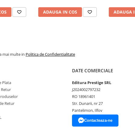
e mai grave - puteau sa fie
za auditorii fata de unele genuri
COS
ADAUGA IN COS
ADAUGA I
a. Muzica este un medicament care
ndatia Edgar Cayce, in SUA.
al, specializata in medicina si
a devenit specialista franceza in
la mai multe in
Politica de Confidentialitate
DATE COMERCIALE
 Plata
Editura Prestige SRL
e Retur
J2024002797232
Produselor
RO 18961401
de Retur
Str. Dunarii, nr 27
Pantelimon, Ilfov
L
Contacteaza-ne