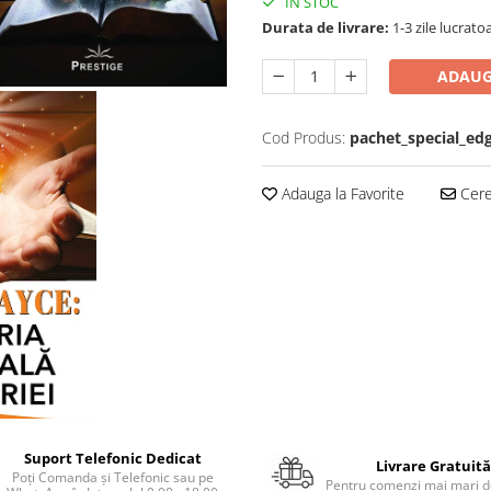
IN STOC
Durata de livrare:
1-3 zile lucrato
ADAUG
Cod Produs:
pachet_special_ed
Adauga la Favorite
Cere 
Suport Telefonic Dedicat
Livrare Gratuită
Poți Comanda și Telefonic sau pe
Pentru comenzi mai mari de