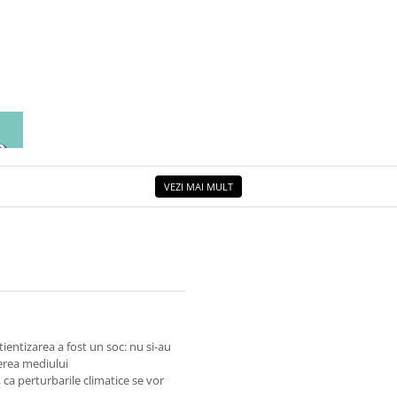
EA
ETUL
VEZI MAI MULT
tientizarea a fost un soc: nu si-au
gerea mediului
 ca perturbarile climatice se vor