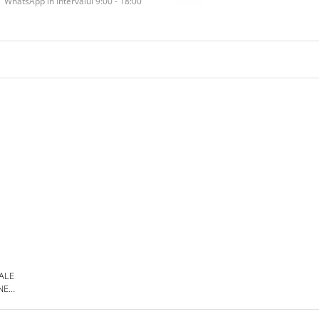
WhatsApp în Intervalul 9:00 - 18:00
 ALE
NE
DE