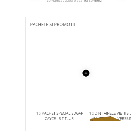
comunicat după plasarea comenzii.
Masaj
MedConnect
Medicina & Farmacie
PACHETE SI PROMOTII
Medicina Pentru Toti
SealfHealing
Sport
Starea de bine
Terapii Alternative
AudioBook
Beletristica
Biografii, Memorii, Jurnale
Carti erotice
Carti pentru Adolescenti, Young
1 x PACHET SPECIAL EDGAR
1 x DIN TAINELE VIETII SI
Adult
CAYCE - 3 TITLURI
UNIVERSULUI - VERSIU
ORIGINALA DIN 1939.
Crime, Thriller, Mistery
VOLUMELE I-III. CUTIE 