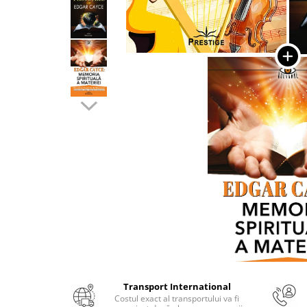
Numerologie
Paranormal
Parapsihologie
Ramtha
Audiobook
ReConnect
Religie
Crestinism
ScienceConnection
SelfConnect
SelfHealing
Vindecare Spirituala
Sanatate
Diete
Transport International
Gastronomik
Costul exact al transportului va fi