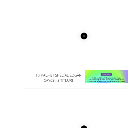
Literatura Romana
COLECTIE -SCARLAT
DEMETRESCU
Literatura Universala
Poezie
Romane de dragoste, Carti
romantice
Senzatii/Dragoste
Senzatii/Erotic
Senzatii/Suspans
Senzatii/Thriller
1 x PACHET SPECIAL EDGAR
1 x VINDECAREA COPILU
SF & Fantasy
CAYCE - 3 TITLURI
INTERIOR
Teatru
Teens Book Club
Umor
Birotica & Papetarie
Adezivi si benzi adezive