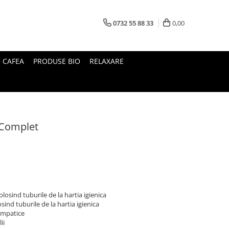
0732 55 88 33
0,00
I CAFEA
PRODUSE BIO
RELAXARE
 Complet
losind tuburile de la hartia igienica
ind tuburile de la hartia igienica
impatice
ii