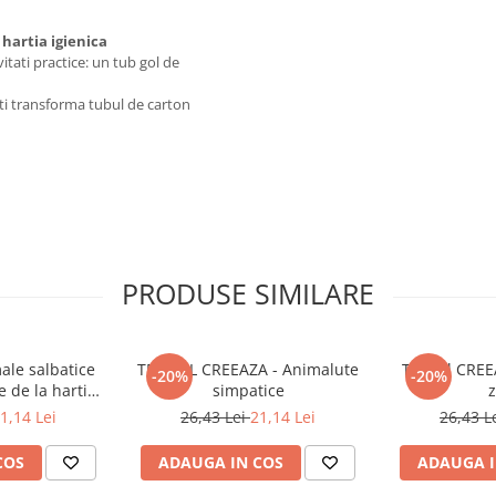
 hartia igienica
itati practice: un tub gol de
poti transforma tubul de carton
PRODUSE SIMILARE
ale salbatice
TP ROLL CREEAZA - Animalute
TP Roll CREE
-20%
-20%
e de la hartia
simpatice
z
ica
1,14 Lei
26,43 Lei
21,14 Lei
26,43 L
COS
ADAUGA IN COS
ADAUGA I