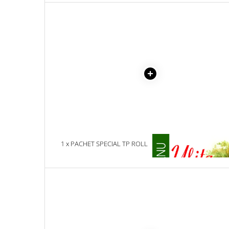
Literatura Romana
Literatura Universala
Poezie
Romane de dragoste, Carti
romantice
Senzatii/Dragoste
Senzatii/Erotic
Senzatii/Suspans
Senzatii/Thriller
SF & Fantasy
1 x PACHET SPECIAL TP ROLL
1 x ULITA COPILARIEI
COMPLET
Teatru
Teens Book Club
Umor
Birotica & Papetarie
Adezivi si benzi adezive