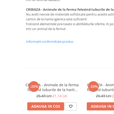
Cadouri
CREEAZA - Animale de la ferma folosind tuburile de la
Carti in dar
Nu aveti nevoie de materiale sofisticate pentru aceste activ
carton de la hartia igienica este suficient!
Carti pentru copii
Folosind elementele pre-taiate si abtibildurile oferite, iti 
Beletristica
intr-un animal de la ferma!
Literatura Romana
Literatura Universala
Informatii conformitate produs
Poezie
SF & Fantasy
Carte Prescolara, Joc
Carti cartonate
Descopera lumea
Descopera si invata
CREEAZA - Animale de la ferma
CREEAZA - Anim
-20%
-20%
Din ograda
folosind tuburile de la hartia
folosind tuburil
igienica
igien
26,43 Lei
21,14 Lei
26,43 Lei
2
Povesti pe roti
Primele notiuni
ADAUGA IN COS
ADAUGA IN 
Carti de colorat