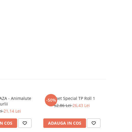
AZA - Animalute
Pachet Special TP Roll 1
Pachet 
-50%
-50%
urlii
52,86 Lei
26,43 Lei
52,8
ei
21,14 Lei
N COS
ADAUGA IN COS
ADAUG