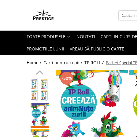
Toate Produsele
Noutati
TOATE PRODUSELE
NOUTATI
CARTI IN CURS DE
Promotii
Pachete Speciale Carti
PROMOTIILE LUNII
VREAU SĂ PUBLIC O CARTE
Spiritualitate - Ezoterism
Home /
Carti pentru copii /
TP ROLL /
Pachet Special T
AngelConnection
Arte Divinatorii
-50%
Astrologie
Chiromantie
Dezvoltare Spirituala
KidConnection
Minte Corp
New Illuminati Files