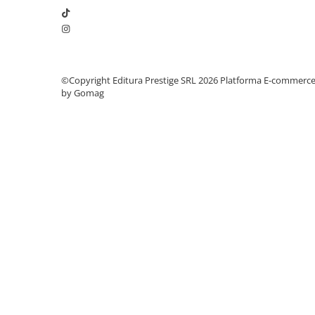
Elevi de 10 plus
Lecturi Scolare
Lumea Copilariei
Ma pregatesc pentru scoala
©Copyright Editura Prestige SRL 2026
Platforma E-commerc
by Gomag
Manuale - Carte Scolara
Clasa a II-a
Clasa a III-a
Clasa a IV-a
Clasa a V-a
Clasa a VI-a
Clasa a VII-a
Clasa a VIII-a
Clasa I
Clasa pregatitoare
Limbi Straine
Povesti