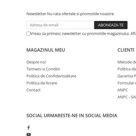
COLOREAZA CU PRIETENII
De colorat
Newsletter
Nu rata ofertele si promotiile noastre
Pot desena minunat
Sa coloram cu Nicol
Vreau sa primesc newsletter cu promotiile magazinului. Af
Carti educative
Codul copiilor de succes
MAGAZINUL MEU
CLIENTI
Copii 0-7 ani
Despre noi
Metode de
Clubul Premiantilor
Termeni si Conditii
Politica d
Super pitici 2-5 ani
Politica de Confidentialitate
Garantia 
Culegeri Auxiliare
Politica de livrare
Formular 
Dezvoltare personala
Contact
ANPC
ANPC - SA
Dictionare
Enciclopedii
SOCIAL
URMARESTE-NE IN SOCIAL MEDIA
Kids Book Club
Legende istorice
Literatura Scolara