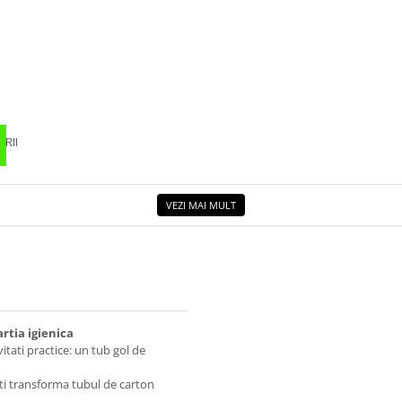
RII
VEZI MAI MULT
rtia igienica
itati practice: un tub gol de
poti transforma tubul de carton