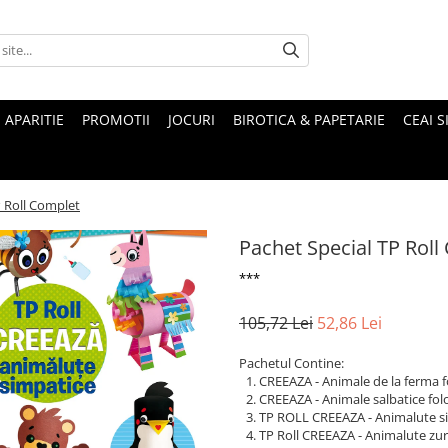
 APARITIE
PROMOTII
JOCURI
BIROTICA & PAPETARIE
CEAI S
P Roll Complet
Pachet Special TP Roll
***
105,72 Lei
52,86 Lei
Pachetul Contine:
CREEAZA - Animale de la ferma fo
CREEAZA - Animale salbatice folos
TP ROLL CREEAZA - Animalute s
TP Roll CREEAZA - Animalute zurl