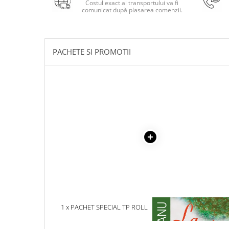
Costul exact al transportului va fi
Masaj
comunicat după plasarea comenzii.
MedConnect
Medicina & Farmacie
PACHETE SI PROMOTII
Medicina Pentru Toti
SealfHealing
Sport
Starea de bine
Terapii Alternative
AudioBook
Beletristica
Biografii, Memorii, Jurnale
Carti erotice
Carti pentru Adolescenti, Young
Adult
1 x PACHET SPECIAL TP ROLL
1 x LA MEDELENI - VOL. I-
COMPLET
Crime, Thriller, Mistery