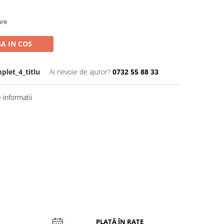
are
A IN COS
plet_4_titlu
Ai nevoie de ajutor?
0732 55 88 33
informatii
PLATĂ ÎN RATE