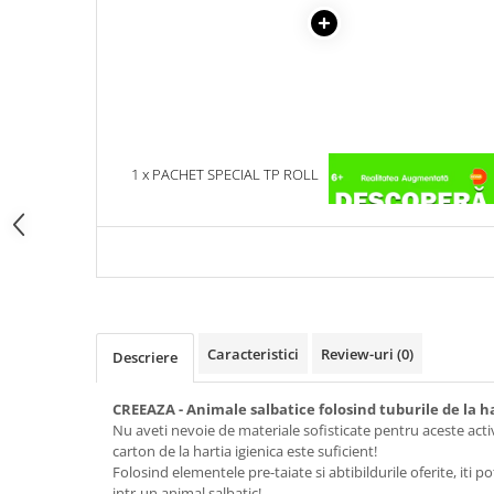
Articole Birotica
Accesorii Arhivare
Calculator
Hartie si Accesorii
Instrumente de scris
Organizare si Arhivare
1 x PACHET SPECIAL TP ROLL
1 x DESCOPERA DINOZAU
Seturi birotica
COMPLET
IN 4D
Articole scolare
Arta
Caiete si Carnetele scolare
Coperti, Mape, Etichete
Ghiozdane si Penare scolare
Caracteristici
Review-uri
(0)
Descriere
Instrumente de scris
Instrumente si Truse Geometrie
CREEAZA - Animale salbatice folosind tuburile de la ha
Seturi scolare
Nu aveti nevoie de materiale sofisticate pentru aceste activ
carton de la hartia igienica este suficient!
Calculator
Folosind elementele pre-taiate si abtibildurile oferite, iti 
Consumabile & Accesorii
intr-un animal salbatic!