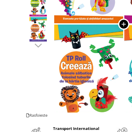
Numerologie
Paranormal
Parapsihologie
Ramtha
Audiobook
ReConnect
Religie
Crestinism
ScienceConnection
SelfConnect
SelfHealing
Vindecare Spirituala
Sanatate
Rasfoieste
Diete
Gastronomik
Transport International