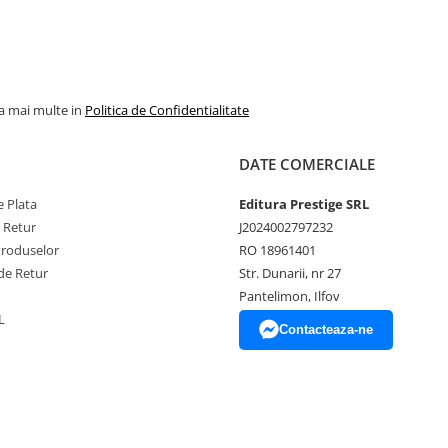
la mai multe in
Politica de Confidentialitate
DATE COMERCIALE
 Plata
Editura Prestige SRL
e Retur
J2024002797232
Produselor
RO 18961401
de Retur
Str. Dunarii, nr 27
Pantelimon, Ilfov
L
Contacteaza-ne