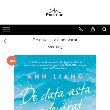
Toate Produsele
Noutati
Promotii
Pachete Speciale Carti
De data asta e adevarat
Spiritualitate - Ezoterism
Ann Liang
AngelConnection
Arte Divinatorii
-10%
Astrologie
Chiromantie
Dezvoltare Spirituala
KidConnection
Minte Corp
New Illuminati Files