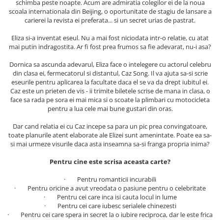
schimba peste noapte. Acum are admiratia colegilor ei de la noua
Masaj
scoala internationala din Beijing, o oportunitate de stagiu de lansare a
carierei la revista ei preferata... si un secret urias de pastrat.
MedConnect
Medicina & Farmacie
Eliza si-a inventat eseul. Nu a mai fost niciodata intr-o relatie, cu atat
mai putin indragostita. Ar fi fost prea frumos sa fie adevarat, nu-i asa?
Medicina Pentru Toti
Dornica sa ascunda adevarul, Eliza face o intelegere cu actorul celebru
SealfHealing
din clasa ei, fermecatorul si distantul, Caz Song. Il va ajuta sa-si scrie
eseurile pentru aplicarea la facultate daca el se va da drept iubitul ei.
Sport
Caz este un prieten de vis - ii trimite biletele scrise de mana in clasa, o
Starea de bine
face sa rada pe sora ei mai mica si o scoate la plimbari cu motocicleta
pentru a lua cele mai bune gustari din oras.
Terapii Alternative
Dar cand relatia ei cu Caz incepe sa para un pic prea convingatoare,
AudioBook
toate planurile atent elaborate ale Elizei sunt amenintate. Poate ea sa-
Beletristica
si mai urmeze visurile daca asta inseamna sa-si franga propria inima?
Biografii, Memorii, Jurnale
Pentru cine este scrisa aceasta carte?
Carti erotice
· Pentru romanticii incurabili
Carti pentru Adolescenti, Young
· Pentru oricine a avut vreodata o pasiune pentru o celebritate
Adult
· Pentru cei care inca isi cauta locul in lume
· Pentru cei care iubesc serialele chinezesti
Crime, Thriller, Mistery
· Pentru cei care spera in secret la o iubire reciproca, dar le este frica