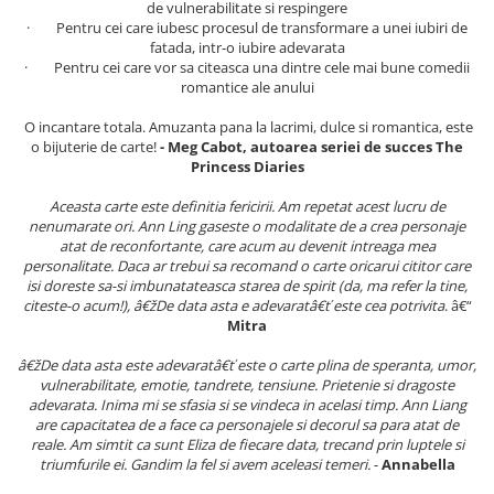
de vulnerabilitate si respingere
Literatura Romana
· Pentru cei care iubesc procesul de transformare a unei iubiri de
Literatura Universala
fatada, intr-o iubire adevarata
· Pentru cei care vor sa citeasca una dintre cele mai bune comedii
Poezie
romantice ale anului
Romane de dragoste, Carti
O incantare totala. Amuzanta pana la lacrimi, dulce si romantica, este
romantice
o bijuterie de carte!
- Meg Cabot, autoarea seriei de succes The
Princess Diaries
Senzatii/Dragoste
Senzatii/Erotic
Aceasta carte este definitia fericirii. Am repetat acest lucru de
nenumarate ori. Ann Ling gaseste o modalitate de a crea personaje
Senzatii/Suspans
atat de reconfortante, care acum au devenit intreaga mea
personalitate. Daca ar trebui sa recomand o carte oricarui cititor care
Senzatii/Thriller
isi doreste sa-si imbunatateasca starea de spirit (da, ma refer la tine,
SF & Fantasy
citeste-o acum!), â€žDe data asta e adevaratâ€ť este cea potrivita
. â€“
Mitra
Teatru
â€žDe data asta este adevaratâ€ť este o carte plina de speranta, umor,
Teens Book Club
vulnerabilitate, emotie, tandrete, tensiune. Prietenie si dragoste
adevarata. Inima mi se sfasia si se vindeca in acelasi timp. Ann Liang
Umor
are capacitatea de a face ca personajele si decorul sa para atat de
Birotica & Papetarie
reale. Am simtit ca sunt Eliza de fiecare data, trecand prin luptele si
triumfurile ei. Gandim la fel si avem aceleasi temeri.
-
Annabella
Adezivi si benzi adezive