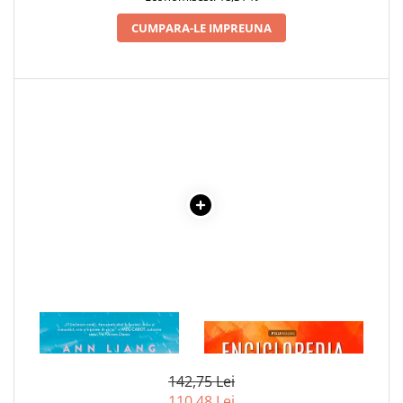
Povesti ilustrate
CUMPARA-LE IMPREUNA
Povesti - Basme - Legende
Realitatea Augmentata
Religie pentru copii
ScienceConnection
TP ROLL
Ceai si Cafea
Cafea
Cafea terapeutica
Ceai
Dezvoltare Personala
BUSINESS
1 x DE DATA ASTA E
1 x ENCICLOPEDIA
Carti de joc
ADEVARAT
CRISTALELOR
Dezvoltare Personala Adulti
142,75 Lei
Dezvoltare Profesionala
110,48 Lei