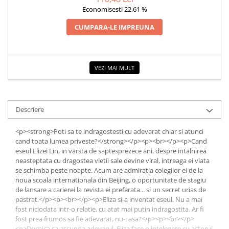
Economisesti 22,61 %
Dezvoltarea Afacerilor
Parenting & Familie
CUMPARA-LE IMPREUNA
Psihologie, Psihanaliza
PSYCONNECT
VEZI MAI MULT
Sexualitate
Istorie
Istorie & Filosofie
Descriere
Istorii Secrete
<p><strong>Poti sa te indragostesti cu adevarat chiar si atunci
Mituri si Legende
cand toata lumea priveste?</strong></p><p><br></p><p>Cand
Tot Adevarul
eseul Elizei Lin, in varsta de saptesprezece ani, despre intalnirea
neasteptata cu dragostea vietii sale devine viral, intreaga ei viata
Jocuri
se schimba peste noapte. Acum are admiratia colegilor ei de la
Casute de papusi si mobilier
noua scoala internationala din Beijing, o oportunitate de stagiu
de lansare a carierei la revista ei preferata... si un secret urias de
Creativitate
pastrat.</p><p><br></p><p>Eliza si-a inventat eseul. Nu a mai
fost niciodata intr-o relatie, cu atat mai putin indragostita. Ar fi
Educative
fost prea frumos sa fie adevarat, nu-i asa?</p><p><br></p>
BrainBox
<p>Dornica sa ascunda adevarul, Eliza face o intelegere cu actorul