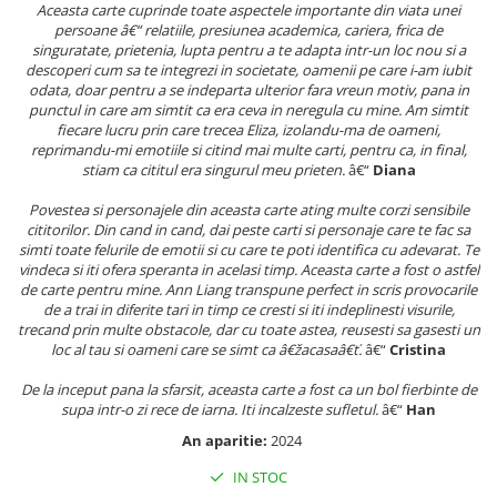
Aceasta carte cuprinde toate aspectele importante din viata unei
Articole Birotica
persoane â€“ relatiile, presiunea academica, cariera, frica de
Accesorii Arhivare
singuratate, prietenia, lupta pentru a te adapta intr-un loc nou si a
descoperi cum sa te integrezi in societate, oamenii pe care i-am iubit
Calculator
odata, doar pentru a se indeparta ulterior fara vreun motiv, pana in
Hartie si Accesorii
punctul in care am simtit ca era ceva in neregula cu mine. Am simtit
fiecare lucru prin care trecea Eliza, izolandu-ma de oameni,
Instrumente de scris
reprimandu-mi emotiile si citind mai multe carti, pentru ca, in final,
Organizare si Arhivare
stiam ca cititul era singurul meu prieten.
â€“
Diana
Seturi birotica
Povestea si personajele din aceasta carte ating multe corzi sensibile
Articole scolare
cititorilor. Din cand in cand, dai peste carti si personaje care te fac sa
simti toate felurile de emotii si cu care te poti identifica cu adevarat. Te
Arta
vindeca si iti ofera speranta in acelasi timp. Aceasta carte a fost o astfel
Caiete si Carnetele scolare
de carte pentru mine. Ann Liang transpune perfect in scris provocarile
de a trai in diferite tari in timp ce cresti si iti indeplinesti visurile,
Coperti, Mape, Etichete
trecand prin multe obstacole, dar cu toate astea, reusesti sa gasesti un
Ghiozdane si Penare scolare
loc al tau si oameni care se simt ca â€žacasaâ€ť.
â€“
Cristina
Instrumente de scris
De la inceput pana la sfarsit, aceasta carte a fost ca un bol fierbinte de
Instrumente si Truse Geometrie
supa intr-o zi rece de iarna. Iti incalzeste sufletul.
â€“
Han
Seturi scolare
An aparitie:
2024
Calculator
IN STOC
Consumabile & Accesorii