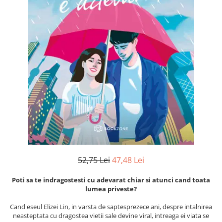
Numerologie
Paranormal
Parapsihologie
Ramtha
Audiobook
ReConnect
Religie
Crestinism
ScienceConnection
SelfConnect
SelfHealing
52,75 Lei
47,48 Lei
Vindecare Spirituala
Poti sa te indragostesti cu adevarat chiar si atunci cand toata
Sanatate
lumea priveste?
Diete
Cand eseul Elizei Lin, in varsta de saptesprezece ani, despre intalnirea
Gastronomik
neasteptata cu dragostea vietii sale devine viral, intreaga ei viata se