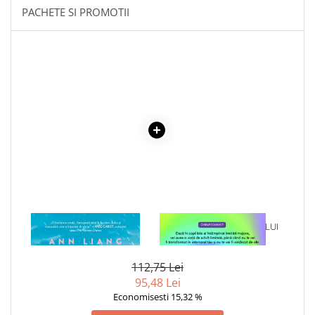
COLOREAZA CU PRIETENII
PACHETE SI PROMOTII
De colorat
Pot desena minunat
Sa coloram cu Nicol
Carti educative
Codul copiilor de succes
Copii 0-7 ani
Clubul Premiantilor
Super pitici 2-5 ani
Culegeri Auxiliare
Dezvoltare personala
1 x DE DATA ASTA E
1 x VINDECAREA COPILULUI
Dictionare
ADEVARAT
INTERIOR
Enciclopedii
112,75 Lei
Kids Book Club
95,48 Lei
Legende istorice
Economisesti 15,32 %
Literatura Scolara