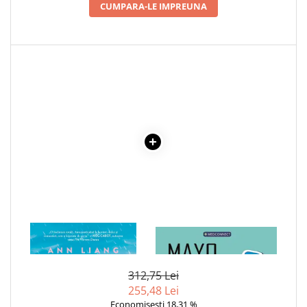
CUMPARA-LE IMPREUNA
Elevi de 10 plus
Lecturi Scolare
Lumea Copilariei
Ma pregatesc pentru scoala
Manuale - Carte Scolara
Clasa a II-a
Clasa a III-a
Clasa a IV-a
Clasa a V-a
Clasa a VI-a
Clasa a VII-a
Clasa a VIII-a
1 x DE DATA ASTA E
1 x MAYO CLINIC. CARTEA
Clasa I
ADEVARAT
ESENTIALA DESPRE DIABETUL
ZAHARAT
Clasa pregatitoare
312,75 Lei
Limbi Straine
255,48 Lei
Povesti
Economisesti 18,31 %