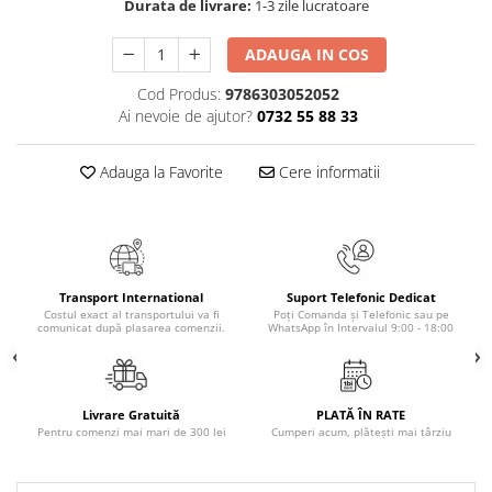
Durata de livrare:
1-3 zile lucratoare
Cadouri
ADAUGA IN COS
Carti in dar
Carti pentru copii
Cod Produs:
9786303052052
Beletristica
Ai nevoie de ajutor?
0732 55 88 33
Literatura Romana
Adauga la Favorite
Cere informatii
Literatura Universala
Poezie
SF & Fantasy
Carte Prescolara, Joc
Carti cartonate
Transport International
Suport Telefonic Dedicat
Costul exact al transportului va fi
Poți Comanda și Telefonic sau pe
Descopera lumea
comunicat după plasarea comenzii.
WhatsApp în Intervalul 9:00 - 18:00
Descopera si invata
Din ograda
Povesti pe roti
Livrare Gratuită
PLATĂ ÎN RATE
Pentru comenzi mai mari de 300 lei
Cumperi acum, plătești mai târziu
Primele notiuni
Carti de colorat