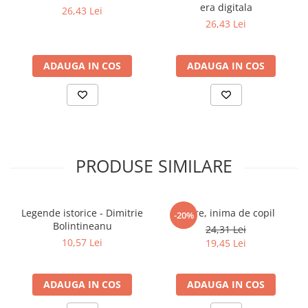
era digitala
26,43 Lei
26,43 Lei
ADAUGA IN COS
ADAUGA IN COS
PRODUSE SIMILARE
Legende istorice - Dimitrie
Cuore, inima de copil
-20%
Bolintineanu
24,31 Lei
10,57 Lei
19,45 Lei
ADAUGA IN COS
ADAUGA IN COS