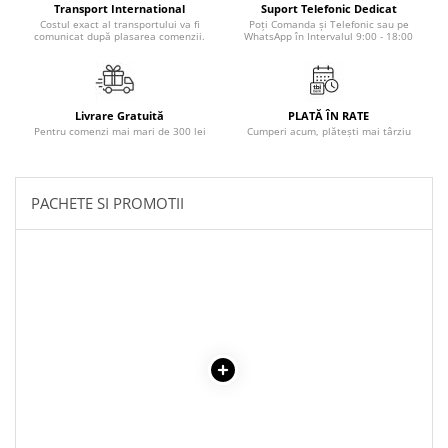
Transport International
Suport Telefonic Dedicat
Povesti ilustrate
Costul exact al transportului va fi
Poți Comanda și Telefonic sau pe
comunicat după plasarea comenzii.
WhatsApp în Intervalul 9:00 - 18:00
Povesti - Basme - Legende
Realitatea Augmentata
Religie pentru copii
Livrare Gratuită
PLATĂ ÎN RATE
ScienceConnection
Pentru comenzi mai mari de 300 lei
Cumperi acum, plătești mai târziu
TP ROLL
PACHETE SI PROMOTII