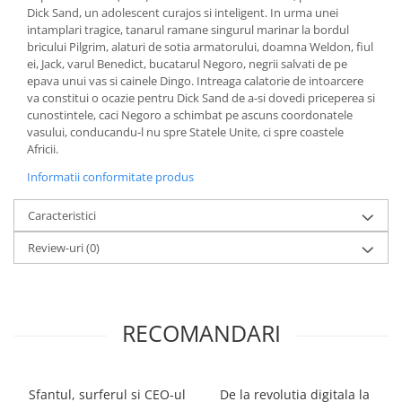
Dick Sand, un adolescent curajos si inteligent. In urma unei
intamplari tragice, tanarul ramane singurul marinar la bordul
bricului Pilgrim, alaturi de sotia armatorului, doamna Weldon, fiul
ei, Jack, varul Benedict, bucatarul Negoro, negrii salvati de pe
epava unui vas si cainele Dingo. Intreaga calato­rie de intoarcere
va constitui o ocazie pentru Dick Sand de a-si dovedi priceperea si
cunostintele, caci Negoro a schimbat pe ascuns coordonatele
vasului, conducandu-l nu spre Statele Unite, ci spre coastele
Africii.
Informatii conformitate produs
Caracteristici
Review-uri
(0)
RECOMANDARI
Sfantul, surferul si CEO-ul
De la revolutia digitala la