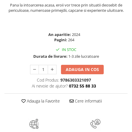
Pana la intoarcerea acasa, eroii vor trece prin situatii deo­sebit de
Elevi de 10 plus
periculoase, numeroase primejdii, capcane si experi­ente uluitoare.
Lecturi Scolare
Lumea Copilariei
Ma pregatesc pentru scoala
An aparitie:
2024
Pagini:
264
Manuale - Carte Scolara
IN STOC
Clasa a II-a
Durata de livrare:
1-3 zile lucratoare
Clasa a III-a
Clasa a IV-a
ADAUGA IN COS
Clasa a V-a
Cod Produs:
9786303321097
Clasa a VI-a
Ai nevoie de ajutor?
0732 55 88 33
Clasa a VII-a
Clasa a VIII-a
Adauga la Favorite
Cere informatii
Clasa I
Clasa pregatitoare
Limbi Straine
Povesti