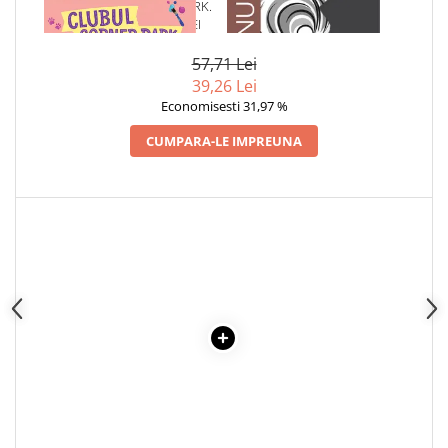
1 x CLUBUL CORNER PARK.
1 x ADAM SI EVA
Articole Birotica
VIATA SECRETA A LOLEI
Accesorii Arhivare
57,71 Lei
Calculator
39,26 Lei
Hartie si Accesorii
Economisesti 31,97 %
Instrumente de scris
CUMPARA-LE IMPREUNA
Organizare si Arhivare
Seturi birotica
Articole scolare
Arta
Caiete si Carnetele scolare
Coperti, Mape, Etichete
Ghiozdane si Penare scolare
Instrumente de scris
Instrumente si Truse Geometrie
Seturi scolare
Calculator
Consumabile & Accesorii