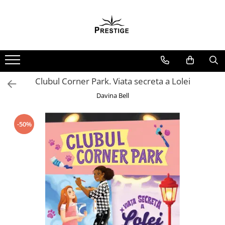
Toate Produsele
Noutati
Promotii
Pachete Speciale Carti
Clubul Corner Park. Viata secreta a Lolei
Spiritualitate - Ezoterism
Davina Bell
AngelConnection
Arte Divinatorii
-50%
Astrologie
Chiromantie
Dezvoltare Spirituala
KidConnection
Minte Corp
New Illuminati Files