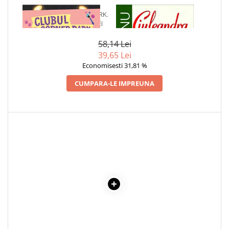
Cadouri
1 x CLUBUL CORNER PARK.
1 x CIULEANDRA
VIATA SECRETA A LOLEI
Carti in dar
Carti pentru copii
58,14 Lei
Beletristica
39,65 Lei
Economisesti 31,81 %
Literatura Romana
Literatura Universala
CUMPARA-LE IMPREUNA
Poezie
SF & Fantasy
Carte Prescolara, Joc
Carti cartonate
Descopera lumea
Descopera si invata
Din ograda
Povesti pe roti
Primele notiuni
Carti de colorat