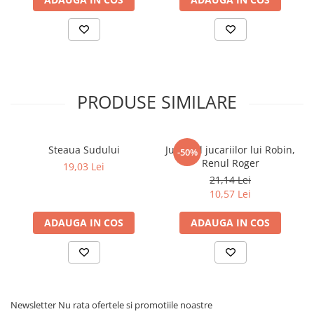
Povesti ilustrate
Povesti - Basme - Legende
Realitatea Augmentata
Religie pentru copii
PRODUSE SIMILARE
ScienceConnection
TP ROLL
Ceai si Cafea
Steaua Sudului
Jurnalul jucariilor lui Robin,
-50%
Cafea
Renul Roger
19,03 Lei
21,14 Lei
Cafea terapeutica
10,57 Lei
Ceai
ADAUGA IN COS
ADAUGA IN COS
Dezvoltare Personala
BUSINESS
Carti de joc
Dezvoltare Personala Adulti
Newsletter
Nu rata ofertele si promotiile noastre
Dezvoltare Profesionala