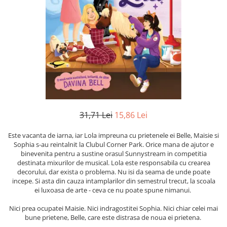
Numerologie
Paranormal
Parapsihologie
Ramtha
Audiobook
ReConnect
Religie
Crestinism
31,71 Lei
15,86 Lei
ScienceConnection
Este vacanta de iarna, iar Lola impreuna cu prietenele ei Belle, Maisie si
SelfConnect
Sophia s-au reintalnit la Clubul Corner Park. Orice mana de ajutor e
binevenita pentru a sustine orasul Sunnystream in competitia
SelfHealing
destinata mixurilor de musical. Lola este responsabila cu crearea
decorului, dar exista o problema. Nu isi da seama de unde poate
Vindecare Spirituala
incepe. Si asta din cauza intamplarilor din semestrul trecut, la scoala
Sanatate
ei luxoasa de arte - ceva ce nu poate spune nimanui.
Diete
Nici prea ocupatei Maisie. Nici indragostitei Sophia. Nici chiar celei mai
bune prietene, Belle, care este distrasa de noua ei prietena.
Gastronomik