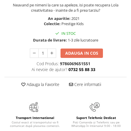
Masaj
Neavand pe nimeni la care sa apeleze, isi poate recupera Lola
creativitatea - inainte de a fi prea tarziu?
MedConnect
An aparitie:
2021
Medicina & Farmacie
Colectie:
Prestige Kids
Medicina Pentru Toti
IN STOC
SealfHealing
Durata de livrare:
1-3 zile lucratoare
Sport
ADAUGA IN COS
Starea de bine
Cod Produs:
9786069651551
Terapii Alternative
Ai nevoie de ajutor?
0732 55 88 33
AudioBook
Beletristica
Adauga la Favorite
Cere informatii
Biografii, Memorii, Jurnale
Carti erotice
Carti pentru Adolescenti, Young
Adult
Transport International
Suport Telefonic Dedicat
Costul exact al transportului va fi
Poți Comanda și Telefonic sau pe
Crime, Thriller, Mistery
comunicat după plasarea comenzii.
WhatsApp în Intervalul 9:00 - 18:00