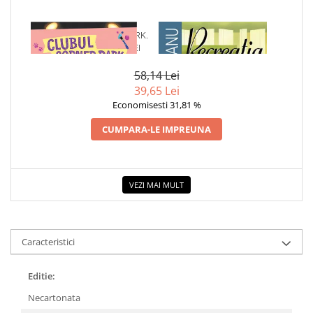
COLOREAZA CU PRIETENII
De colorat
1 x CLUBUL CORNER PARK.
1 x RECREATIA MARE
Pot desena minunat
VIATA SECRETA A LOLEI
Sa coloram cu Nicol
58,14 Lei
Carti educative
39,65 Lei
Codul copiilor de succes
Economisesti 31,81 %
Copii 0-7 ani
CUMPARA-LE IMPREUNA
Clubul Premiantilor
Super pitici 2-5 ani
Culegeri Auxiliare
VEZI MAI MULT
Dezvoltare personala
Dictionare
Caracteristici
Enciclopedii
Kids Book Club
Editie:
Legende istorice
Necartonata
Literatura Scolara