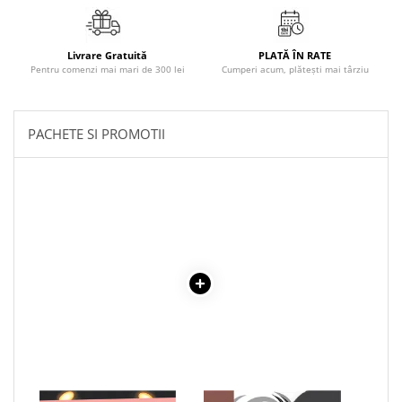
Literatura Romana
Literatura Universala
Livrare Gratuită
PLATĂ ÎN RATE
Poezie
Pentru comenzi mai mari de 300 lei
Cumperi acum, plătești mai târziu
Romane de dragoste, Carti
romantice
PACHETE SI PROMOTII
Senzatii/Dragoste
Senzatii/Erotic
Senzatii/Suspans
Senzatii/Thriller
SF & Fantasy
Teatru
Teens Book Club
Umor
Birotica & Papetarie
Adezivi si benzi adezive