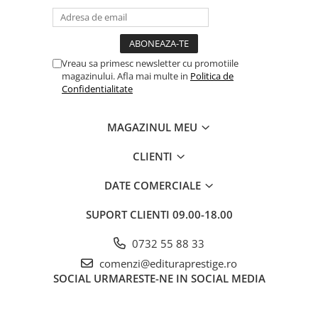
Dezvoltarea Afacerilor
Parenting & Familie
Psihologie, Psihanaliza
Vreau sa primesc newsletter cu promotiile
magazinului. Afla mai multe in
Politica de
PSYCONNECT
Confidentialitate
Sexualitate
Istorie
MAGAZINUL MEU
Istorie & Filosofie
CLIENTI
Istorii Secrete
DATE COMERCIALE
Mituri si Legende
Tot Adevarul
SUPORT CLIENTI
09.00-18.00
Jocuri
0732 55 88 33
Casute de papusi si mobilier
comenzi@edituraprestige.ro
Creativitate
SOCIAL
URMARESTE-NE IN SOCIAL MEDIA
Educative
BrainBox