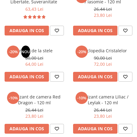
Libertate, Suveranitate
/ Iasomie - 120 ml
63,43 Lei
26,44 Lei
23,80 Lei
ADAUGA IN COS
ADAUGA IN COS
Un dar de la stele
Enciclopedia Cristalelor
-20%
NOU
-20%
80,00 Lei
90,00 Lei
64,00 Lei
72,00 Lei
ADAUGA IN COS
ADAUGA IN COS
Odorizant de camera Red
Odorizant camera Liliac /
-10%
-10%
Dragon - 120 ml
Leylak - 120 ml
26,44 Lei
26,44 Lei
23,80 Lei
23,80 Lei
ADAUGA IN COS
ADAUGA IN COS