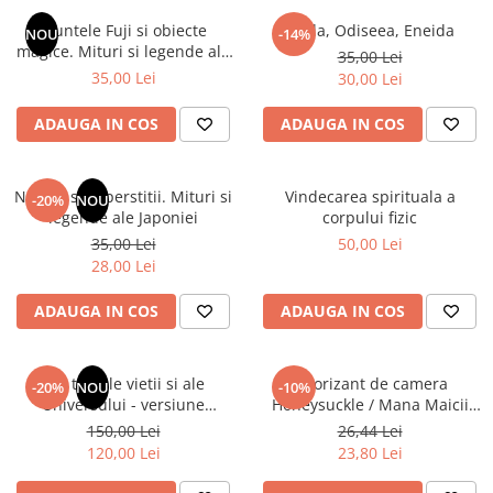
Instrumente de scris
Puzzle-uri
COLOREAZA CU PRIETENII
Audiobook
Muntele Fuji si obiecte
Iliada, Odiseea, Eneida
Instrumente si Truse Geometrie
Senzatii/Thriller
NOU
-14%
De colorat
Puzzle
magice. Mituri si legende ale
ReConnect
35,00 Lei
Seturi scolare
Pot desena minunat
SF & Fantasy
Puzzle 3D Lemn
Japoniei
35,00 Lei
30,00 Lei
Religie
Calculator
Sa coloram cu Nicol
Teatru
Crestinism
Consumabile & Accesorii
Carti educative
ADAUGA IN COS
ADAUGA IN COS
Teens Book Club
ScienceConnection
Codul copiilor de succes
Umor
SelfConnect
Copii 0-7 ani
Natura si superstitii. Mituri si
Vindecarea spirituala a
-20%
NOU
SelfHealing
legende ale Japoniei
corpului fizic
Clubul Premiantilor
35,00 Lei
50,00 Lei
Vindecare Spirituala
Super pitici 2-5 ani
28,00 Lei
Culegeri Auxiliare
ADAUGA IN COS
ADAUGA IN COS
Dezvoltare personala
Dictionare
Din tainele vietii si ale
Odorizant de camera
Enciclopedii
-20%
NOU
-10%
Universului - versiune
Honeysuckle / Mana Maicii
Kids Book Club
originala din 1939. Volumele I-
Domnului - 120 ml
150,00 Lei
26,44 Lei
III. Cutie de colectie -Scarlat
Legende istorice
120,00 Lei
23,80 Lei
Demetrescu
Literatura Scolara