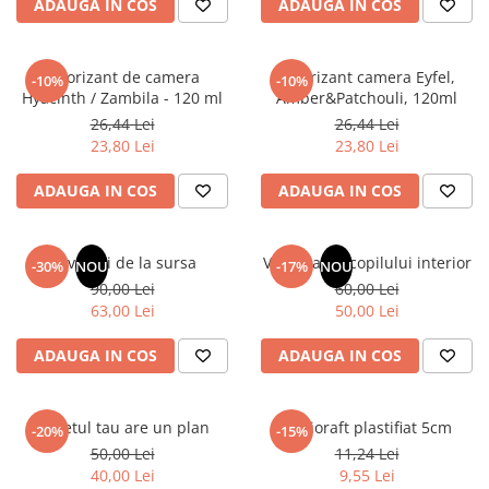
ADAUGA IN COS
ADAUGA IN COS
Elevi de 10 plus
Lecturi Scolare
Odorizant de camera
Odorizant camera Eyfel,
-10%
-10%
Lumea Copilariei
Hyacinth / Zambila - 120 ml
Amber&Patchouli, 120ml
Ma pregatesc pentru scoala
26,44 Lei
26,44 Lei
23,80 Lei
23,80 Lei
Manuale - Carte Scolara
Clasa a II-a
ADAUGA IN COS
ADAUGA IN COS
Clasa a III-a
Clasa a IV-a
Revelatii de la sursa
Vindecarea copilului interior
-30%
NOU
-17%
NOU
Clasa a V-a
90,00 Lei
60,00 Lei
Clasa a VI-a
63,00 Lei
50,00 Lei
Clasa a VII-a
ADAUGA IN COS
ADAUGA IN COS
Clasa a VIII-a
Clasa I
Clasa pregatitoare
Sufletul tau are un plan
Biblioraft plastifiat 5cm
-20%
-15%
Limbi Straine
50,00 Lei
11,24 Lei
Povesti
40,00 Lei
9,55 Lei