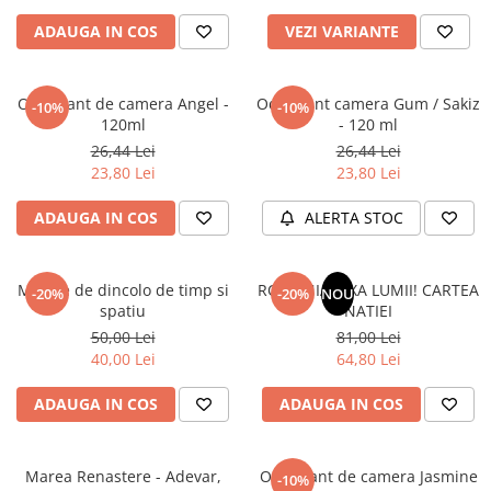
Povesti ilustrate
ADAUGA IN COS
VEZI VARIANTE
Povesti - Basme - Legende
Realitatea Augmentata
Odorizant de camera Angel -
Odorizant camera Gum / Sakiz
-10%
-10%
Religie pentru copii
120ml
- 120 ml
ScienceConnection
26,44 Lei
26,44 Lei
23,80 Lei
23,80 Lei
TP ROLL
ADAUGA IN COS
ALERTA STOC
Mesaje de dincolo de timp si
ROMANIA, AXA LUMII! CARTEA
-20%
-20%
NOU
spatiu
NATIEI
50,00 Lei
81,00 Lei
40,00 Lei
64,80 Lei
ADAUGA IN COS
ADAUGA IN COS
Marea Renastere - Adevar,
Odorizant de camera Jasmine
-10%