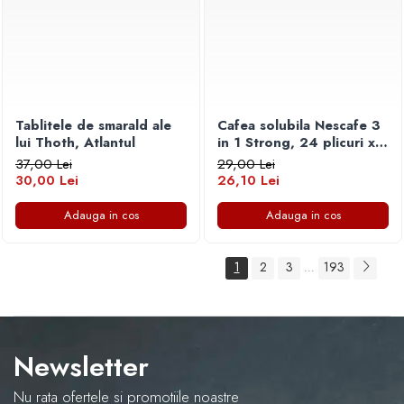
Tablitele de smarald ale
Cafea solubila Nescafe 3
lui Thoth, Atlantul
in 1 Strong, 24 plicuri x
15 g
37,00 Lei
29,00 Lei
30,00 Lei
26,10 Lei
Adauga in cos
Adauga in cos
1
2
3
193
...
Newsletter
Nu rata ofertele si promotiile noastre