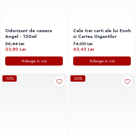
Odorizant de camera
Cele trei carti ale lui Enoh
Angel - 120ml
si Cartea Gigantilor
26,44 Lei
74,00 Lei
23,80 Lei
63,43 Lei
Adauga in cos
Adauga in cos
-10%
-20%