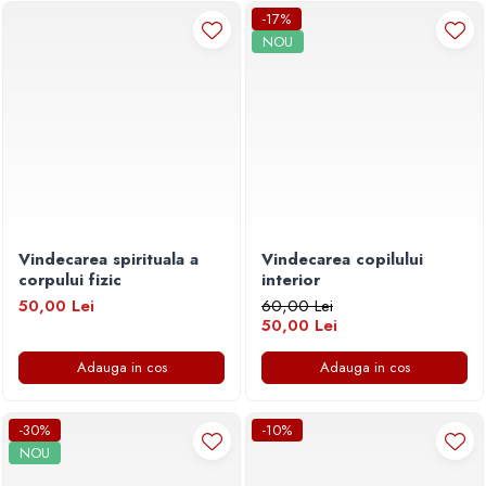
Povesti ilustrate
-17%
NOU
Povesti - Basme - Legende
Realitatea Augmentata
Religie pentru copii
ScienceConnection
TP ROLL
Vindecarea spirituala a
Vindecarea copilului
corpului fizic
interior
50,00 Lei
60,00 Lei
50,00 Lei
Adauga in cos
Adauga in cos
-30%
-10%
NOU