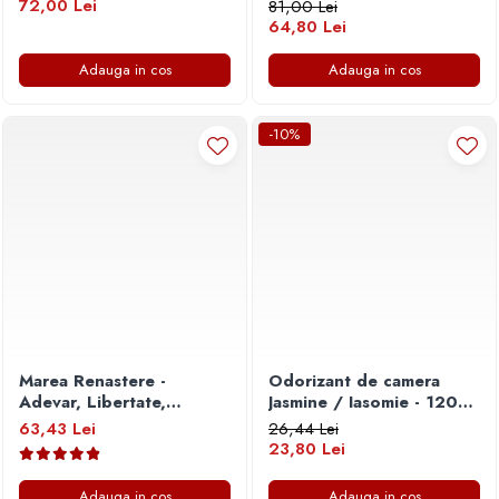
72,00 Lei
81,00 Lei
64,80 Lei
Adauga in cos
Adauga in cos
-10%
Marea Renastere -
Odorizant de camera
Adevar, Libertate,
Jasmine / Iasomie - 120
Suveranitate
ml
63,43 Lei
26,44 Lei
23,80 Lei
Adauga in cos
Adauga in cos