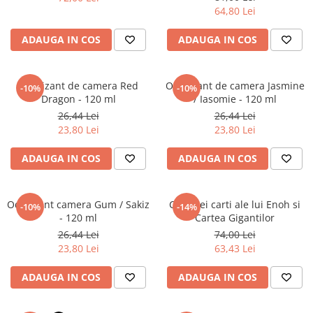
Povesti ilustrate
64,80 Lei
Povesti - Basme - Legende
ADAUGA IN COS
ADAUGA IN COS
Realitatea Augmentata
Religie pentru copii
Odorizant de camera Red
Odorizant de camera Jasmine
-10%
-10%
ScienceConnection
Dragon - 120 ml
/ Iasomie - 120 ml
TP ROLL
26,44 Lei
26,44 Lei
23,80 Lei
23,80 Lei
ADAUGA IN COS
ADAUGA IN COS
Odorizant camera Gum / Sakiz
Cele trei carti ale lui Enoh si
-10%
-14%
- 120 ml
Cartea Gigantilor
26,44 Lei
74,00 Lei
23,80 Lei
63,43 Lei
ADAUGA IN COS
ADAUGA IN COS