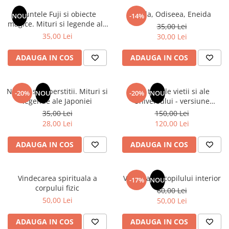
Instrumente de scris
Puzzle-uri
COLOREAZA CU PRIETENII
Audiobook
Muntele Fuji si obiecte
Iliada, Odiseea, Eneida
Instrumente si Truse Geometrie
Senzatii/Thriller
NOU
-14%
De colorat
Puzzle
magice. Mituri si legende ale
ReConnect
35,00 Lei
Seturi scolare
Pot desena minunat
SF & Fantasy
Puzzle 3D Lemn
Japoniei
35,00 Lei
30,00 Lei
Religie
Calculator
Sa coloram cu Nicol
Teatru
Crestinism
Consumabile & Accesorii
Carti educative
ADAUGA IN COS
ADAUGA IN COS
Teens Book Club
ScienceConnection
Codul copiilor de succes
Umor
SelfConnect
Copii 0-7 ani
Natura si superstitii. Mituri si
Din tainele vietii si ale
-20%
NOU
-20%
NOU
SelfHealing
legende ale Japoniei
Universului - versiune
Clubul Premiantilor
originala din 1939. Volumele I-
35,00 Lei
150,00 Lei
Vindecare Spirituala
Super pitici 2-5 ani
III. Cutie de colectie -Scarlat
28,00 Lei
120,00 Lei
Demetrescu
Culegeri Auxiliare
ADAUGA IN COS
ADAUGA IN COS
Dezvoltare personala
Dictionare
Vindecarea spirituala a
Vindecarea copilului interior
Enciclopedii
-17%
NOU
corpului fizic
60,00 Lei
Kids Book Club
50,00 Lei
50,00 Lei
Legende istorice
ADAUGA IN COS
ADAUGA IN COS
Literatura Scolara