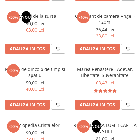
Elevi de 10 plus
Lecturi Scolare
Revelatii de la sursa
Odorizant de camera Angel -
-30%
NOU
-10%
120ml
90,00 Lei
Lumea Copilariei
26,44 Lei
63,00 Lei
Ma pregatesc pentru scoala
23,80 Lei
Manuale - Carte Scolara
ADAUGA IN COS
ADAUGA IN COS
Clasa a II-a
Clasa a III-a
Mesaje de dincolo de timp si
Marea Renastere - Adevar,
Clasa a IV-a
-20%
spatiu
Libertate, Suveranitate
Clasa a V-a
50,00 Lei
63,43 Lei
Clasa a VI-a
40,00 Lei
Clasa a VII-a
Clasa a VIII-a
ADAUGA IN COS
ADAUGA IN COS
Clasa I
Clasa pregatitoare
Enciclopedia Cristalelor
ROMANIA, AXA LUMII! CARTEA
Limbi Straine
-20%
-20%
NOU
NATIEI
90,00 Lei
Povesti
81,00 Lei
72,00 Lei