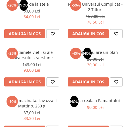
Un dar de la stele
Pachet Universul Complicat -
-20%
NOU
-50%
2 Titluri
80,00 Lei
157,00 Lei
64,00 Lei
78,50 Lei
ADAUGA IN COS
ADAUGA IN COS
Din tainele vietii si ale
Sufletul tau are un plan
-35%
-40%
NOU
Universului - versiune
50,00 Lei
originala din 1939. Volumele I-
143,00 Lei
30,00 Lei
III.
93,00 Lei
ADAUGA IN COS
ADAUGA IN COS
Cafea macinata, Lavazza Il
Istoria reala a Pamantului
-10%
NOU
Mattino, 250 g
90,00 Lei
37,00 Lei
33,30 Lei