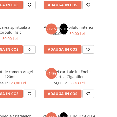
GA IN COS
ADAUGA IN COS
carea spirituala a
Vindecarea copilului interior
-17%
NOU
corpului fizic
60,00 Lei
50,00 Lei
50,00 Lei
GA IN COS
ADAUGA IN COS
t de camera Angel -
Cele trei carti ale lui Enoh si
-14%
120ml
Cartea Gigantilor
44 Lei
23,80 Lei
74,00 Lei
63,43 Lei
GA IN COS
ADAUGA IN COS
opedia Cristalelor
ROMANIA, AXA LUMII! CARTEA