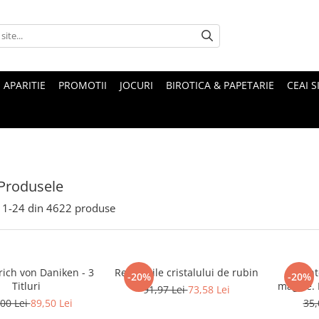
 APARITIE
PROMOTII
JOCURI
BIROTICA & PAPETARIE
CEAI S
Produsele
1-
24
din
4622
produse
rich von Daniken - 3
Revelatiile cristalului de rubin
Munte
-20%
-20%
Titluri
magice. Mituri si legende ale
91,97 Lei
73,58 Lei
00 Lei
89,50 Lei
35,