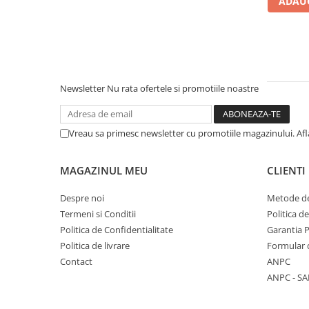
ADAUG
Literatura Romana
Literatura Universala
Poezie
Romane de dragoste, Carti
romantice
Newsletter
Nu rata ofertele si promotiile noastre
Senzatii/Dragoste
Senzatii/Erotic
Vreau sa primesc newsletter cu promotiile magazinului. Af
Senzatii/Suspans
Senzatii/Thriller
MAGAZINUL MEU
CLIENTI
SF & Fantasy
Despre noi
Metode de
Teatru
Termeni si Conditii
Politica d
Politica de Confidentialitate
Garantia 
Teens Book Club
Politica de livrare
Formular 
Umor
Contact
ANPC
Birotica & Papetarie
ANPC - SA
Adezivi si benzi adezive