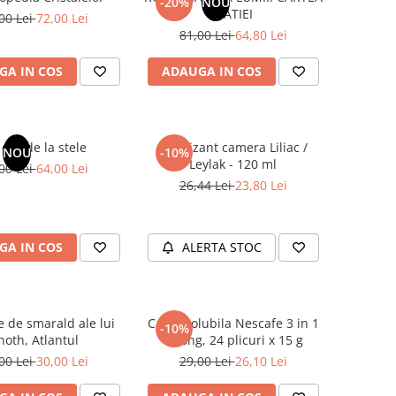
-20%
NOU
NATIEI
00 Lei
72,00 Lei
81,00 Lei
64,80 Lei
GA IN COS
ADAUGA IN COS
dar de la stele
Odorizant camera Liliac /
NOU
-10%
Leylak - 120 ml
00 Lei
64,00 Lei
26,44 Lei
23,80 Lei
GA IN COS
ALERTA STOC
e de smarald ale lui
Cafea solubila Nescafe 3 in 1
-10%
hoth, Atlantul
Strong, 24 plicuri x 15 g
00 Lei
30,00 Lei
29,00 Lei
26,10 Lei