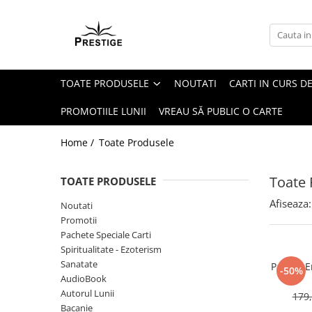
Toate Produsele
Noutati
TOATE PRODUSELE
NOUTATI
CARTI IN CURS DE
Promotii
Pachete Speciale Carti
PROMOTIILE LUNII
VREAU SĂ PUBLIC O CARTE
Spiritualitate - Ezoterism
Home /
Toate Produsele
AngelConnection
Arte Divinatorii
Toate 
TOATE PRODUSELE
Astrologie
Afiseaza:
Noutati
Chiromantie
Promotii
Dezvoltare Spirituala
Pachete Speciale Carti
Spiritualitate - Ezoterism
KidConnection
Sanatate
Pachet E
-50%
Minte Corp
AudioBook
Autorul Lunii
179,
New Illuminati Files
Bacanie