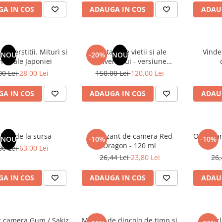
A IN COS
ADAUGA IN COS
ADAU
superstitii. Mituri si
Din tainele vietii si ale
Vinde
NOU
-20%
NOU
nde ale Japoniei
Universului - versiune
originala din 1939. Volumele I-
00 Lei
28,00 Lei
150,00 Lei
120,00 Lei
III. Cutie de colectie -Scarlat
Demetrescu
A IN COS
ADAUGA IN COS
ADAU
latii de la sursa
Odorizant de camera Red
Odorizan
NOU
-10%
-10%
Dragon - 120 ml
00 Lei
63,00 Lei
26,44 Lei
23,80 Lei
26,
A IN COS
ADAUGA IN COS
ADAU
t camera Gum / Sakiz
Mesaje de dincolo de timp si
Encicl