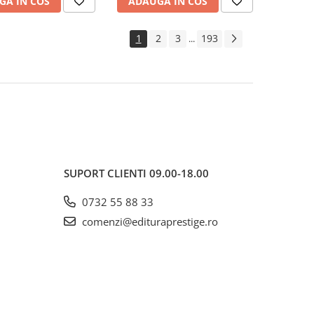
GA IN COS
ADAUGA IN COS
1
2
3
193
...
SUPORT CLIENTI
09.00-18.00
0732 55 88 33
comenzi@edituraprestige.ro