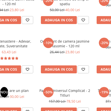
-20%
-20%
- 120 ml
spatiu
90,
44 Lei
23,80 Lei
50,00 Lei
40,00 Lei
A IN COS
ADAUGA IN COS
ADAU
enastere - Adevar,
Odorizant de camera Jasmine
Un 
-10%
-20%
ate, Suveranitate
/ Iasomie - 120 ml
80,
63,43 Lei
26,44 Lei
23,80 Lei
A IN COS
ADAUGA IN COS
ADAU
ul tau are un plan
Pachet Universul Complicat - 2
Tablitel
NOU
-50%
-19%
Titluri
T
00 Lei
30,00 Lei
157,00 Lei
78,50 Lei
37,