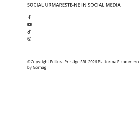
Articole Birotica
SOCIAL
URMARESTE-NE IN SOCIAL MEDIA
Accesorii Arhivare
Calculator
Hartie si Accesorii
Instrumente de scris
Organizare si Arhivare
Seturi birotica
Articole scolare
©Copyright Editura Prestige SRL 2026
Platforma E-commerc
by Gomag
Arta
Caiete si Carnetele scolare
Coperti, Mape, Etichete
Ghiozdane si Penare scolare
Instrumente de scris
Instrumente si Truse Geometrie
Seturi scolare
Calculator
Consumabile & Accesorii