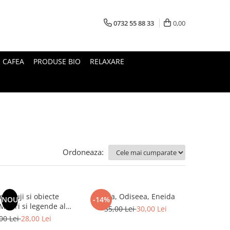
0732 55 88 33
0,00
I CAFEA
PRODUSE BIO
RELAXARE
Ordoneaza:
le Fuji si obiecte
Iliada, Odiseea, Eneida
NOU
-14%
35,00 Lei
30,00 Lei
Japoniei
00 Lei
28,00 Lei