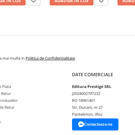
A IN COS
ADAUGA IN COS
ADAU
la mai multe in
Politica de Confidentialitate
DATE COMERCIALE
 Plata
Editura Prestige SRL
e Retur
J2024002797232
Produselor
RO 18961401
de Retur
Str. Dunarii, nr 27
Pantelimon, Ilfov
L
Contacteaza-ne