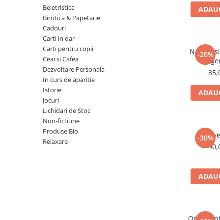
Numerologie
Beletristica
ADAUG
Birotica & Papetarie
Paranormal
Cadouri
Parapsihologie
Carti in dar
Carti pentru copii
Ramtha
Natura si 
-20%
Ceai si Cafea
lege
Audiobook
Dezvoltare Personala
35,
ReConnect
In curs de aparitie
Istorie
ADAUG
Religie
Jocuri
Crestinism
Lichidari de Stoc
Non-fictiune
ScienceConnection
Produse Bio
Reve
SelfConnect
-30%
Relaxare
90,
SelfHealing
Vindecare Spirituala
ADAUG
Sanatate
Diete
Gastronomik
Odorizan