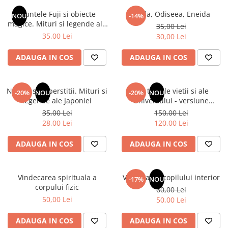
Numerologie
Muntele Fuji si obiecte
Iliada, Odiseea, Eneida
NOU
-14%
Paranormal
magice. Mituri si legende ale
35,00 Lei
Japoniei
35,00 Lei
30,00 Lei
Parapsihologie
Ramtha
ADAUGA IN COS
ADAUGA IN COS
Audiobook
ReConnect
Natura si superstitii. Mituri si
Din tainele vietii si ale
-20%
NOU
-20%
NOU
Religie
legende ale Japoniei
Universului - versiune
originala din 1939. Volumele I-
35,00 Lei
150,00 Lei
Crestinism
III. Cutie de colectie -Scarlat
28,00 Lei
120,00 Lei
ScienceConnection
Demetrescu
SelfConnect
ADAUGA IN COS
ADAUGA IN COS
SelfHealing
Vindecare Spirituala
Vindecarea spirituala a
Vindecarea copilului interior
-17%
NOU
corpului fizic
60,00 Lei
Sanatate
50,00 Lei
50,00 Lei
Diete
Gastronomik
ADAUGA IN COS
ADAUGA IN COS