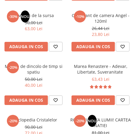
Masaj
MedConnect
Revelatii de la sursa
Odorizant de camera Angel -
-30%
NOU
-10%
120ml
Medicina & Farmacie
90,00 Lei
26,44 Lei
63,00 Lei
Medicina Pentru Toti
23,80 Lei
SealfHealing
ADAUGA IN COS
ADAUGA IN COS
Sport
Starea de bine
Mesaje de dincolo de timp si
Marea Renastere - Adevar,
-20%
Terapii Alternative
spatiu
Libertate, Suveranitate
AudioBook
50,00 Lei
63,43 Lei
40,00 Lei
Beletristica
Biografii, Memorii, Jurnale
ADAUGA IN COS
ADAUGA IN COS
Carti erotice
Carti pentru Adolescenti, Young
Adult
Enciclopedia Cristalelor
ROMANIA, AXA LUMII! CARTEA
-20%
-20%
NOU
NATIEI
90,00 Lei
Crime, Thriller, Mistery
81,00 Lei
72,00 Lei