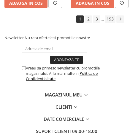
ADAUGA IN COS
ADAUGA IN COS
Cadouri
Carti in dar
1
2
3
193
...
Carti pentru copii
Beletristica
Newsletter
Nu rata ofertele si promotiile noastre
Literatura Romana
Literatura Universala
Poezie
SF & Fantasy
Vreau sa primesc newsletter cu promotiile
Carte Prescolara, Joc
magazinului. Afla mai multe in
Politica de
Confidentialitate
Carti cartonate
Descopera lumea
MAGAZINUL MEU
Descopera si invata
Din ograda
CLIENTI
Povesti pe roti
DATE COMERCIALE
Primele notiuni
Carti de colorat
SUPORT CLIENTI
09.00-18.00