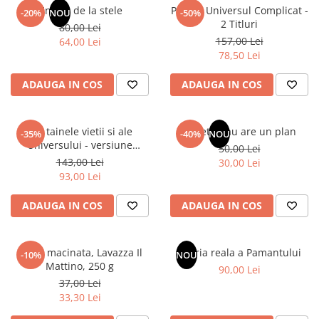
Articole Birotica
Un dar de la stele
Pachet Universul Complicat -
-20%
NOU
-50%
2 Titluri
80,00 Lei
Accesorii Arhivare
157,00 Lei
64,00 Lei
Calculator
78,50 Lei
Hartie si Accesorii
ADAUGA IN COS
ADAUGA IN COS
Instrumente de scris
Organizare si Arhivare
Seturi birotica
Din tainele vietii si ale
Sufletul tau are un plan
-35%
-40%
NOU
Articole scolare
Universului - versiune
50,00 Lei
originala din 1939. Volumele I-
143,00 Lei
Arta
30,00 Lei
III.
93,00 Lei
Caiete si Carnetele scolare
Coperti, Mape, Etichete
ADAUGA IN COS
ADAUGA IN COS
Ghiozdane si Penare scolare
Instrumente de scris
Cafea macinata, Lavazza Il
Istoria reala a Pamantului
Instrumente si Truse Geometrie
-10%
NOU
Mattino, 250 g
90,00 Lei
Seturi scolare
37,00 Lei
Calculator
33,30 Lei
Consumabile & Accesorii