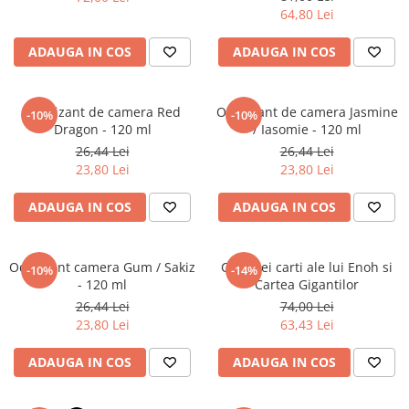
Literatura Romana
64,80 Lei
Literatura Universala
ADAUGA IN COS
ADAUGA IN COS
Poezie
Romane de dragoste, Carti
romantice
Odorizant de camera Red
Odorizant de camera Jasmine
-10%
-10%
Dragon - 120 ml
/ Iasomie - 120 ml
Senzatii/Dragoste
26,44 Lei
26,44 Lei
Senzatii/Erotic
23,80 Lei
23,80 Lei
Senzatii/Suspans
ADAUGA IN COS
ADAUGA IN COS
Senzatii/Thriller
SF & Fantasy
Odorizant camera Gum / Sakiz
Cele trei carti ale lui Enoh si
-10%
-14%
Teatru
- 120 ml
Cartea Gigantilor
26,44 Lei
74,00 Lei
Teens Book Club
23,80 Lei
63,43 Lei
Umor
ADAUGA IN COS
ADAUGA IN COS
Birotica & Papetarie
Adezivi si benzi adezive