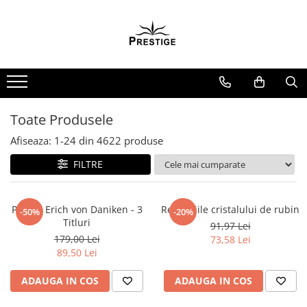
Toate Produsele
Noutati
Promotii
Pachete Speciale Carti
Toate Produsele
Spiritualitate - Ezoterism
Afiseaza:
1-
24
din
4622
produse
AngelConnection
FILTRE
Arte Divinatorii
Astrologie
Chiromantie
Pachet Erich von Daniken - 3
Revelatiile cristalului de rubin
-50%
-20%
Titluri
91,97 Lei
Dezvoltare Spirituala
179,00 Lei
73,58 Lei
KidConnection
89,50 Lei
Minte Corp
ADAUGA IN COS
ADAUGA IN COS
New Illuminati Files