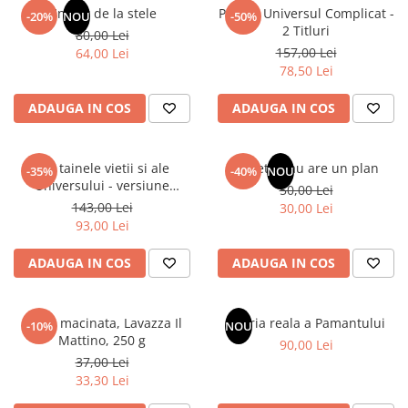
Un dar de la stele
Pachet Universul Complicat -
-20%
NOU
-50%
2 Titluri
80,00 Lei
157,00 Lei
64,00 Lei
78,50 Lei
ADAUGA IN COS
ADAUGA IN COS
Din tainele vietii si ale
Sufletul tau are un plan
-35%
-40%
NOU
Universului - versiune
50,00 Lei
originala din 1939. Volumele I-
143,00 Lei
30,00 Lei
III.
93,00 Lei
ADAUGA IN COS
ADAUGA IN COS
Cafea macinata, Lavazza Il
Istoria reala a Pamantului
-10%
NOU
Mattino, 250 g
90,00 Lei
37,00 Lei
33,30 Lei