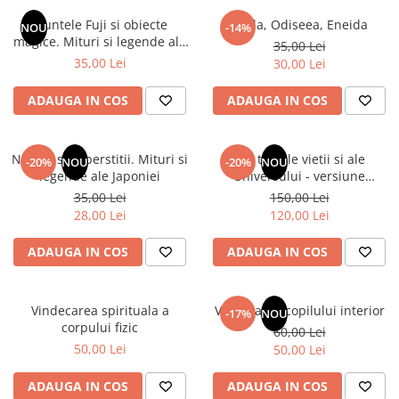
Instrumente de scris
Puzzle-uri
COLOREAZA CU PRIETENII
Audiobook
Muntele Fuji si obiecte
Iliada, Odiseea, Eneida
Instrumente si Truse Geometrie
Senzatii/Thriller
NOU
-14%
De colorat
Puzzle
magice. Mituri si legende ale
ReConnect
35,00 Lei
Seturi scolare
Pot desena minunat
SF & Fantasy
Puzzle 3D Lemn
Japoniei
35,00 Lei
30,00 Lei
Religie
Calculator
Sa coloram cu Nicol
Teatru
Crestinism
Consumabile & Accesorii
Carti educative
ADAUGA IN COS
ADAUGA IN COS
Teens Book Club
ScienceConnection
Codul copiilor de succes
Umor
SelfConnect
Copii 0-7 ani
Natura si superstitii. Mituri si
Din tainele vietii si ale
-20%
NOU
-20%
NOU
SelfHealing
legende ale Japoniei
Universului - versiune
Clubul Premiantilor
originala din 1939. Volumele I-
35,00 Lei
150,00 Lei
Vindecare Spirituala
Super pitici 2-5 ani
III. Cutie de colectie -Scarlat
28,00 Lei
120,00 Lei
Demetrescu
Culegeri Auxiliare
ADAUGA IN COS
ADAUGA IN COS
Dezvoltare personala
Dictionare
Vindecarea spirituala a
Vindecarea copilului interior
Enciclopedii
-17%
NOU
corpului fizic
60,00 Lei
Kids Book Club
50,00 Lei
50,00 Lei
Legende istorice
ADAUGA IN COS
ADAUGA IN COS
Literatura Scolara