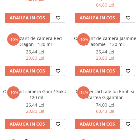
Povesti ilustrate
64,80 Lei
Povesti - Basme - Legende
ADAUGA IN COS
ADAUGA IN COS
Realitatea Augmentata
Religie pentru copii
Odorizant de camera Red
Odorizant de camera Jasmine
-10%
-10%
ScienceConnection
Dragon - 120 ml
/ Iasomie - 120 ml
TP ROLL
26,44 Lei
26,44 Lei
23,80 Lei
23,80 Lei
ADAUGA IN COS
ADAUGA IN COS
Odorizant camera Gum / Sakiz
Cele trei carti ale lui Enoh si
-10%
-14%
- 120 ml
Cartea Gigantilor
26,44 Lei
74,00 Lei
23,80 Lei
63,43 Lei
ADAUGA IN COS
ADAUGA IN COS