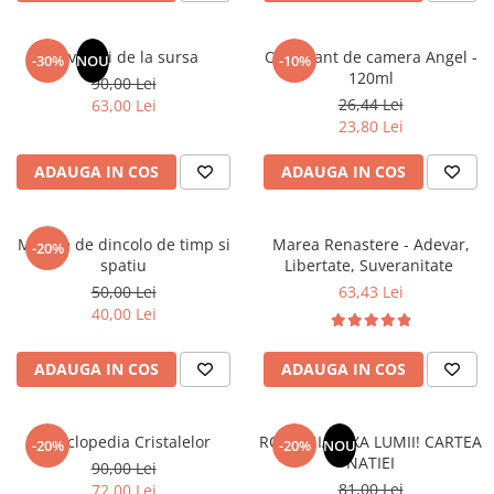
Elevi de 10 plus
Lecturi Scolare
Revelatii de la sursa
Odorizant de camera Angel -
-30%
NOU
-10%
120ml
90,00 Lei
Lumea Copilariei
26,44 Lei
63,00 Lei
Ma pregatesc pentru scoala
23,80 Lei
Manuale - Carte Scolara
ADAUGA IN COS
ADAUGA IN COS
Clasa a II-a
Clasa a III-a
Mesaje de dincolo de timp si
Marea Renastere - Adevar,
Clasa a IV-a
-20%
spatiu
Libertate, Suveranitate
Clasa a V-a
50,00 Lei
63,43 Lei
Clasa a VI-a
40,00 Lei
Clasa a VII-a
Clasa a VIII-a
ADAUGA IN COS
ADAUGA IN COS
Clasa I
Clasa pregatitoare
Enciclopedia Cristalelor
ROMANIA, AXA LUMII! CARTEA
Limbi Straine
-20%
-20%
NOU
NATIEI
90,00 Lei
Povesti
81,00 Lei
72,00 Lei