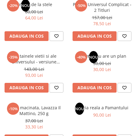
Un dar de la stele
Pachet Universul Complicat -
-20%
NOU
-50%
2 Titluri
80,00 Lei
157,00 Lei
64,00 Lei
78,50 Lei
ADAUGA IN COS
ADAUGA IN COS
Din tainele vietii si ale
Sufletul tau are un plan
-35%
-40%
NOU
Universului - versiune
50,00 Lei
originala din 1939. Volumele I-
143,00 Lei
30,00 Lei
III.
93,00 Lei
ADAUGA IN COS
ADAUGA IN COS
Cafea macinata, Lavazza Il
Istoria reala a Pamantului
-10%
NOU
Mattino, 250 g
90,00 Lei
37,00 Lei
33,30 Lei