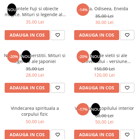
Instrumente de scris
Puzzle-uri
COLOREAZA CU PRIETENII
Audiobook
Muntele Fuji si obiecte
Iliada, Odiseea, Eneida
Instrumente si Truse Geometrie
Senzatii/Thriller
NOU
-14%
De colorat
Puzzle
magice. Mituri si legende ale
ReConnect
35,00 Lei
Seturi scolare
Pot desena minunat
SF & Fantasy
Puzzle 3D Lemn
Japoniei
35,00 Lei
30,00 Lei
Religie
Calculator
Sa coloram cu Nicol
Teatru
Crestinism
Consumabile & Accesorii
Carti educative
ADAUGA IN COS
ADAUGA IN COS
Teens Book Club
ScienceConnection
Codul copiilor de succes
Umor
SelfConnect
Copii 0-7 ani
Natura si superstitii. Mituri si
Din tainele vietii si ale
-20%
NOU
-20%
NOU
SelfHealing
legende ale Japoniei
Universului - versiune
Clubul Premiantilor
originala din 1939. Volumele I-
35,00 Lei
150,00 Lei
Vindecare Spirituala
Super pitici 2-5 ani
III. Cutie de colectie -Scarlat
28,00 Lei
120,00 Lei
Demetrescu
Culegeri Auxiliare
ADAUGA IN COS
ADAUGA IN COS
Dezvoltare personala
Dictionare
Vindecarea spirituala a
Vindecarea copilului interior
Enciclopedii
-17%
NOU
corpului fizic
60,00 Lei
Kids Book Club
50,00 Lei
50,00 Lei
Legende istorice
ADAUGA IN COS
ADAUGA IN COS
Literatura Scolara