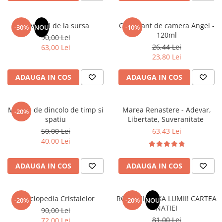
Elevi de 10 plus
Lecturi Scolare
Revelatii de la sursa
Odorizant de camera Angel -
-30%
NOU
-10%
120ml
90,00 Lei
Lumea Copilariei
26,44 Lei
63,00 Lei
Ma pregatesc pentru scoala
23,80 Lei
Manuale - Carte Scolara
ADAUGA IN COS
ADAUGA IN COS
Clasa a II-a
Clasa a III-a
Mesaje de dincolo de timp si
Marea Renastere - Adevar,
Clasa a IV-a
-20%
spatiu
Libertate, Suveranitate
Clasa a V-a
50,00 Lei
63,43 Lei
Clasa a VI-a
40,00 Lei
Clasa a VII-a
Clasa a VIII-a
ADAUGA IN COS
ADAUGA IN COS
Clasa I
Clasa pregatitoare
Enciclopedia Cristalelor
ROMANIA, AXA LUMII! CARTEA
Limbi Straine
-20%
-20%
NOU
NATIEI
90,00 Lei
Povesti
81,00 Lei
72,00 Lei