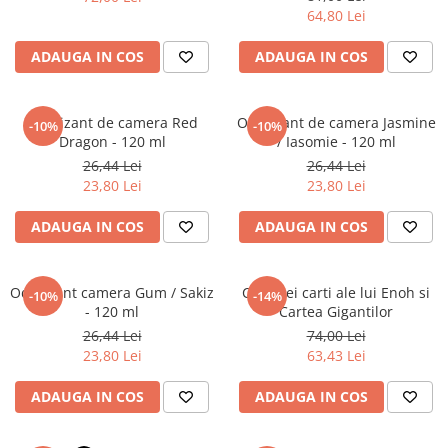
Povesti ilustrate
64,80 Lei
Povesti - Basme - Legende
ADAUGA IN COS
ADAUGA IN COS
Realitatea Augmentata
Religie pentru copii
Odorizant de camera Red
Odorizant de camera Jasmine
-10%
-10%
ScienceConnection
Dragon - 120 ml
/ Iasomie - 120 ml
TP ROLL
26,44 Lei
26,44 Lei
23,80 Lei
23,80 Lei
ADAUGA IN COS
ADAUGA IN COS
Odorizant camera Gum / Sakiz
Cele trei carti ale lui Enoh si
-10%
-14%
- 120 ml
Cartea Gigantilor
26,44 Lei
74,00 Lei
23,80 Lei
63,43 Lei
ADAUGA IN COS
ADAUGA IN COS