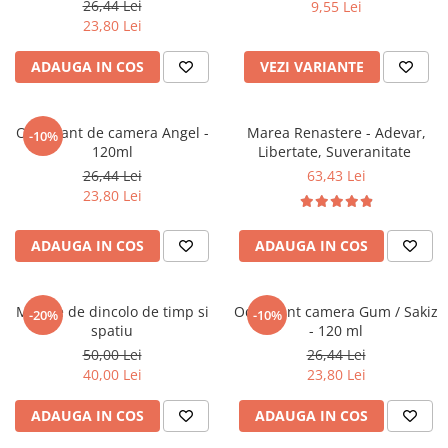
26,44 Lei
9,55 Lei
Literatura Romana
23,80 Lei
Literatura Universala
ADAUGA IN COS
VEZI VARIANTE
Poezie
Romane de dragoste, Carti
romantice
Odorizant de camera Angel -
Marea Renastere - Adevar,
-10%
120ml
Libertate, Suveranitate
Senzatii/Dragoste
26,44 Lei
63,43 Lei
Senzatii/Erotic
23,80 Lei
Senzatii/Suspans
ADAUGA IN COS
ADAUGA IN COS
Senzatii/Thriller
SF & Fantasy
Teatru
Mesaje de dincolo de timp si
Odorizant camera Gum / Sakiz
-20%
-10%
spatiu
- 120 ml
Teens Book Club
50,00 Lei
26,44 Lei
Umor
40,00 Lei
23,80 Lei
Birotica & Papetarie
ADAUGA IN COS
ADAUGA IN COS
Adezivi si benzi adezive