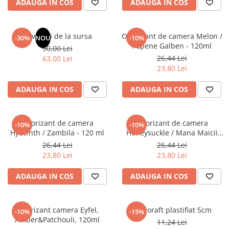
ADAUGA IN COS
ADAUGA IN COS
Masaj
MedConnect
Revelatii de la sursa
Odorizant de camera Melon /
-30%
NOU
-10%
Medicina & Farmacie
Pepene Galben - 120ml
90,00 Lei
Medicina Pentru Toti
26,44 Lei
63,00 Lei
23,80 Lei
SealfHealing
Sport
ADAUGA IN COS
ADAUGA IN COS
Starea de bine
Terapii Alternative
Odorizant de camera
Odorizant de camera
-10%
-10%
Hyacinth / Zambila - 120 ml
Honeysuckle / Mana Maicii
AudioBook
Domnului - 120 ml
26,44 Lei
26,44 Lei
Beletristica
23,80 Lei
23,80 Lei
Biografii, Memorii, Jurnale
Carti erotice
ADAUGA IN COS
ADAUGA IN COS
Carti pentru Adolescenti, Young
Adult
Odorizant camera Eyfel,
Biblioraft plastifiat 5cm
-10%
-15%
Crime, Thriller, Mistery
Amber&Patchouli, 120ml
11,24 Lei