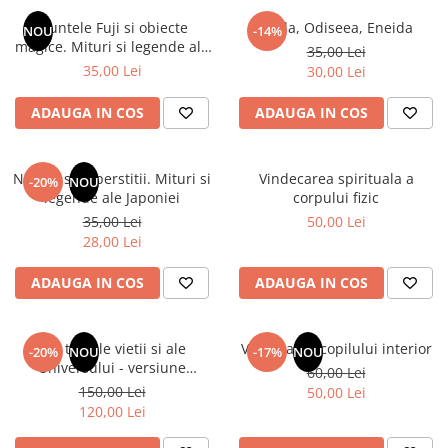
Numerologie
Muntele Fuji si obiecte
Iliada, Odiseea, Eneida
NOU
-14%
Paranormal
magice. Mituri si legende ale
35,00 Lei
Japoniei
35,00 Lei
30,00 Lei
Parapsihologie
Ramtha
ADAUGA IN COS
ADAUGA IN COS
Audiobook
ReConnect
Natura si superstitii. Mituri si
Vindecarea spirituala a
-20%
NOU
Religie
legende ale Japoniei
corpului fizic
35,00 Lei
50,00 Lei
Crestinism
28,00 Lei
ScienceConnection
SelfConnect
ADAUGA IN COS
ADAUGA IN COS
SelfHealing
Vindecare Spirituala
Din tainele vietii si ale
Vindecarea copilului interior
-20%
NOU
-17%
NOU
Universului - versiune
60,00 Lei
Sanatate
originala din 1939. Volumele I-
150,00 Lei
50,00 Lei
Diete
III. Cutie de colectie -Scarlat
120,00 Lei
Demetrescu
Gastronomik