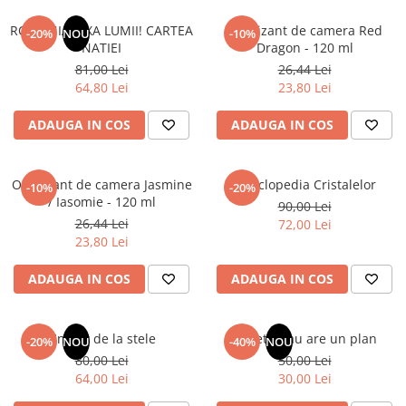
Articole Birotica
ROMANIA, AXA LUMII! CARTEA
Odorizant de camera Red
-20%
NOU
-10%
Accesorii Arhivare
NATIEI
Dragon - 120 ml
Calculator
81,00 Lei
26,44 Lei
Hartie si Accesorii
64,80 Lei
23,80 Lei
Instrumente de scris
ADAUGA IN COS
ADAUGA IN COS
Organizare si Arhivare
Seturi birotica
Articole scolare
Odorizant de camera Jasmine
Enciclopedia Cristalelor
-10%
-20%
/ Iasomie - 120 ml
90,00 Lei
Arta
26,44 Lei
72,00 Lei
Caiete si Carnetele scolare
23,80 Lei
Coperti, Mape, Etichete
Ghiozdane si Penare scolare
ADAUGA IN COS
ADAUGA IN COS
Instrumente de scris
Instrumente si Truse Geometrie
Un dar de la stele
Sufletul tau are un plan
-20%
NOU
-40%
NOU
Seturi scolare
80,00 Lei
50,00 Lei
Calculator
64,00 Lei
30,00 Lei
Consumabile & Accesorii