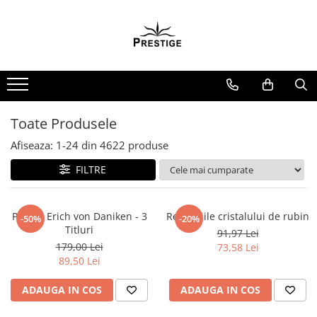
Toate Produsele
Noutati
Promotii
Pachete Speciale Carti
Toate Produsele
Spiritualitate - Ezoterism
Afiseaza:
1-
24
din
4622
produse
AngelConnection
FILTRE
Arte Divinatorii
Astrologie
Chiromantie
Pachet Erich von Daniken - 3
Revelatiile cristalului de rubin
-50%
-20%
Titluri
91,97 Lei
Dezvoltare Spirituala
179,00 Lei
73,58 Lei
KidConnection
89,50 Lei
Minte Corp
ADAUGA IN COS
ADAUGA IN COS
New Illuminati Files