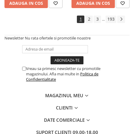
ADAUGA IN COS
ADAUGA IN COS
Cadouri
Carti in dar
1
2
3
193
...
Carti pentru copii
Beletristica
Newsletter
Nu rata ofertele si promotiile noastre
Literatura Romana
Literatura Universala
Poezie
SF & Fantasy
Vreau sa primesc newsletter cu promotiile
Carte Prescolara, Joc
magazinului. Afla mai multe in
Politica de
Confidentialitate
Carti cartonate
Descopera lumea
MAGAZINUL MEU
Descopera si invata
Din ograda
CLIENTI
Povesti pe roti
DATE COMERCIALE
Primele notiuni
Carti de colorat
SUPORT CLIENTI
09.00-18.00