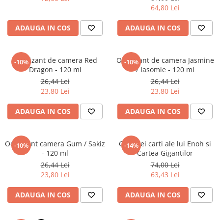
Literatura Romana
64,80 Lei
Literatura Universala
ADAUGA IN COS
ADAUGA IN COS
Poezie
Romane de dragoste, Carti
romantice
Odorizant de camera Red
Odorizant de camera Jasmine
-10%
-10%
Dragon - 120 ml
/ Iasomie - 120 ml
Senzatii/Dragoste
26,44 Lei
26,44 Lei
Senzatii/Erotic
23,80 Lei
23,80 Lei
Senzatii/Suspans
ADAUGA IN COS
ADAUGA IN COS
Senzatii/Thriller
SF & Fantasy
Odorizant camera Gum / Sakiz
Cele trei carti ale lui Enoh si
-10%
-14%
Teatru
- 120 ml
Cartea Gigantilor
26,44 Lei
74,00 Lei
Teens Book Club
23,80 Lei
63,43 Lei
Umor
ADAUGA IN COS
ADAUGA IN COS
Birotica & Papetarie
Adezivi si benzi adezive