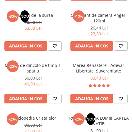
Masaj
MedConnect
Revelatii de la sursa
Odorizant de camera Angel -
-30%
NOU
-10%
120ml
Medicina & Farmacie
90,00 Lei
26,44 Lei
63,00 Lei
Medicina Pentru Toti
23,80 Lei
SealfHealing
ADAUGA IN COS
ADAUGA IN COS
Sport
Starea de bine
Mesaje de dincolo de timp si
Marea Renastere - Adevar,
-20%
Terapii Alternative
spatiu
Libertate, Suveranitate
AudioBook
50,00 Lei
63,43 Lei
40,00 Lei
Beletristica
Biografii, Memorii, Jurnale
ADAUGA IN COS
ADAUGA IN COS
Carti erotice
Carti pentru Adolescenti, Young
Adult
Enciclopedia Cristalelor
ROMANIA, AXA LUMII! CARTEA
-20%
-20%
NOU
NATIEI
90,00 Lei
Crime, Thriller, Mistery
81,00 Lei
72,00 Lei