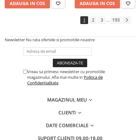
ADAUGA IN COS
ADAUGA IN COS
Cadouri
Carti in dar
1
2
3
193
...
Carti pentru copii
Beletristica
Newsletter
Nu rata ofertele si promotiile noastre
Literatura Romana
Literatura Universala
Poezie
SF & Fantasy
Vreau sa primesc newsletter cu promotiile
Carte Prescolara, Joc
magazinului. Afla mai multe in
Politica de
Confidentialitate
Carti cartonate
Descopera lumea
MAGAZINUL MEU
Descopera si invata
Din ograda
CLIENTI
Povesti pe roti
DATE COMERCIALE
Primele notiuni
Carti de colorat
SUPORT CLIENTI
09.00-18.00