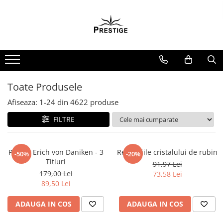
Toate Produsele
Noutati
Promotii
Pachete Speciale Carti
Toate Produsele
Spiritualitate - Ezoterism
Afiseaza:
1-
24
din
4622
produse
AngelConnection
FILTRE
Arte Divinatorii
Astrologie
Chiromantie
Pachet Erich von Daniken - 3
Revelatiile cristalului de rubin
-50%
-20%
Titluri
91,97 Lei
Dezvoltare Spirituala
179,00 Lei
73,58 Lei
KidConnection
89,50 Lei
Minte Corp
ADAUGA IN COS
ADAUGA IN COS
New Illuminati Files