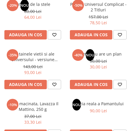
Articole Birotica
Un dar de la stele
Pachet Universul Complicat -
-20%
NOU
-50%
2 Titluri
80,00 Lei
Accesorii Arhivare
157,00 Lei
64,00 Lei
Calculator
78,50 Lei
Hartie si Accesorii
ADAUGA IN COS
ADAUGA IN COS
Instrumente de scris
Organizare si Arhivare
Seturi birotica
Din tainele vietii si ale
Sufletul tau are un plan
-35%
-40%
NOU
Articole scolare
Universului - versiune
50,00 Lei
originala din 1939. Volumele I-
143,00 Lei
Arta
30,00 Lei
III.
93,00 Lei
Caiete si Carnetele scolare
Coperti, Mape, Etichete
ADAUGA IN COS
ADAUGA IN COS
Ghiozdane si Penare scolare
Instrumente de scris
Cafea macinata, Lavazza Il
Istoria reala a Pamantului
Instrumente si Truse Geometrie
-10%
NOU
Mattino, 250 g
90,00 Lei
Seturi scolare
37,00 Lei
Calculator
33,30 Lei
Consumabile & Accesorii