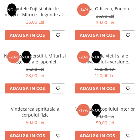
Numerologie
Muntele Fuji si obiecte
Iliada, Odiseea, Eneida
NOU
-14%
Paranormal
magice. Mituri si legende ale
35,00 Lei
Japoniei
35,00 Lei
30,00 Lei
Parapsihologie
Ramtha
ADAUGA IN COS
ADAUGA IN COS
Audiobook
ReConnect
Natura si superstitii. Mituri si
Din tainele vietii si ale
-20%
NOU
-20%
NOU
Religie
legende ale Japoniei
Universului - versiune
originala din 1939. Volumele I-
35,00 Lei
150,00 Lei
Crestinism
III. Cutie de colectie -Scarlat
28,00 Lei
120,00 Lei
ScienceConnection
Demetrescu
SelfConnect
ADAUGA IN COS
ADAUGA IN COS
SelfHealing
Vindecare Spirituala
Vindecarea spirituala a
Vindecarea copilului interior
-17%
NOU
corpului fizic
60,00 Lei
Sanatate
50,00 Lei
50,00 Lei
Diete
Gastronomik
ADAUGA IN COS
ADAUGA IN COS