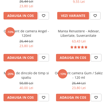
26,44 Lei
9,55 Lei
Literatura Romana
23,80 Lei
Literatura Universala
ADAUGA IN COS
VEZI VARIANTE
Poezie
Romane de dragoste, Carti
romantice
Odorizant de camera Angel -
Marea Renastere - Adevar,
-10%
120ml
Libertate, Suveranitate
Senzatii/Dragoste
26,44 Lei
63,43 Lei
Senzatii/Erotic
23,80 Lei
Senzatii/Suspans
ADAUGA IN COS
ADAUGA IN COS
Senzatii/Thriller
SF & Fantasy
Teatru
Mesaje de dincolo de timp si
Odorizant camera Gum / Sakiz
-20%
-10%
spatiu
- 120 ml
Teens Book Club
50,00 Lei
26,44 Lei
Umor
40,00 Lei
23,80 Lei
Birotica & Papetarie
ADAUGA IN COS
ADAUGA IN COS
Adezivi si benzi adezive