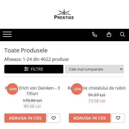
Toate Produsele
Noutati
Promotii
Pachete Speciale Carti
Toate Produsele
Spiritualitate - Ezoterism
Afiseaza:
1-
24
din
4622
produse
AngelConnection
FILTRE
Arte Divinatorii
Astrologie
Chiromantie
Pachet Erich von Daniken - 3
Revelatiile cristalului de rubin
-50%
-20%
Titluri
91,97 Lei
Dezvoltare Spirituala
179,00 Lei
73,58 Lei
KidConnection
89,50 Lei
Minte Corp
ADAUGA IN COS
ADAUGA IN COS
New Illuminati Files