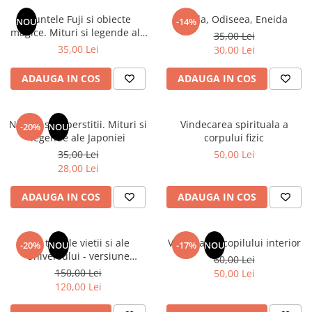
Numerologie
Muntele Fuji si obiecte
Iliada, Odiseea, Eneida
NOU
-14%
Paranormal
magice. Mituri si legende ale
35,00 Lei
Japoniei
35,00 Lei
30,00 Lei
Parapsihologie
Ramtha
ADAUGA IN COS
ADAUGA IN COS
Audiobook
ReConnect
Natura si superstitii. Mituri si
Vindecarea spirituala a
-20%
NOU
Religie
legende ale Japoniei
corpului fizic
35,00 Lei
50,00 Lei
Crestinism
28,00 Lei
ScienceConnection
SelfConnect
ADAUGA IN COS
ADAUGA IN COS
SelfHealing
Vindecare Spirituala
Din tainele vietii si ale
Vindecarea copilului interior
-20%
NOU
-17%
NOU
Universului - versiune
60,00 Lei
Sanatate
originala din 1939. Volumele I-
150,00 Lei
50,00 Lei
Diete
III. Cutie de colectie -Scarlat
120,00 Lei
Demetrescu
Gastronomik