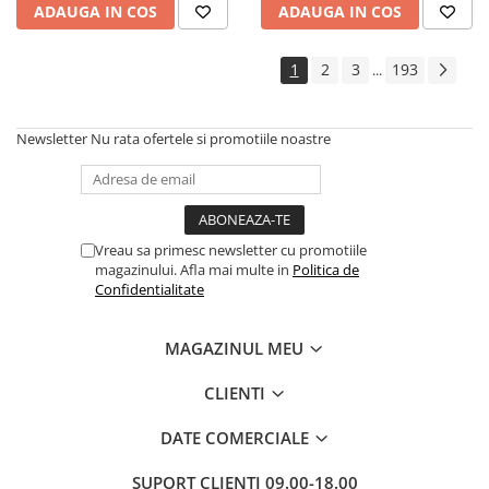
ADAUGA IN COS
ADAUGA IN COS
Cadouri
Carti in dar
1
2
3
193
...
Carti pentru copii
Beletristica
Newsletter
Nu rata ofertele si promotiile noastre
Literatura Romana
Literatura Universala
Poezie
SF & Fantasy
Vreau sa primesc newsletter cu promotiile
Carte Prescolara, Joc
magazinului. Afla mai multe in
Politica de
Confidentialitate
Carti cartonate
Descopera lumea
MAGAZINUL MEU
Descopera si invata
Din ograda
CLIENTI
Povesti pe roti
DATE COMERCIALE
Primele notiuni
Carti de colorat
SUPORT CLIENTI
09.00-18.00