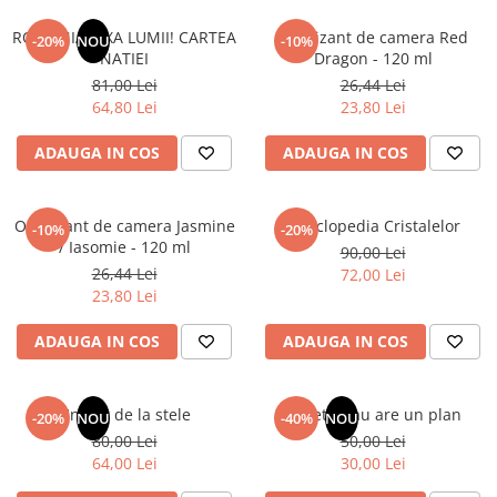
Articole Birotica
ROMANIA, AXA LUMII! CARTEA
Odorizant de camera Red
-20%
NOU
-10%
Accesorii Arhivare
NATIEI
Dragon - 120 ml
Calculator
81,00 Lei
26,44 Lei
Hartie si Accesorii
64,80 Lei
23,80 Lei
Instrumente de scris
ADAUGA IN COS
ADAUGA IN COS
Organizare si Arhivare
Seturi birotica
Articole scolare
Odorizant de camera Jasmine
Enciclopedia Cristalelor
-10%
-20%
/ Iasomie - 120 ml
90,00 Lei
Arta
26,44 Lei
72,00 Lei
Caiete si Carnetele scolare
23,80 Lei
Coperti, Mape, Etichete
Ghiozdane si Penare scolare
ADAUGA IN COS
ADAUGA IN COS
Instrumente de scris
Instrumente si Truse Geometrie
Un dar de la stele
Sufletul tau are un plan
-20%
NOU
-40%
NOU
Seturi scolare
80,00 Lei
50,00 Lei
Calculator
64,00 Lei
30,00 Lei
Consumabile & Accesorii