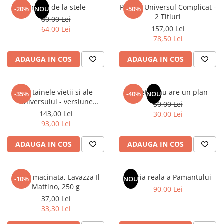
Un dar de la stele
Pachet Universul Complicat -
-20%
NOU
-50%
2 Titluri
80,00 Lei
157,00 Lei
64,00 Lei
78,50 Lei
ADAUGA IN COS
ADAUGA IN COS
Din tainele vietii si ale
Sufletul tau are un plan
-35%
-40%
NOU
Universului - versiune
50,00 Lei
originala din 1939. Volumele I-
143,00 Lei
30,00 Lei
III.
93,00 Lei
ADAUGA IN COS
ADAUGA IN COS
Cafea macinata, Lavazza Il
Istoria reala a Pamantului
-10%
NOU
Mattino, 250 g
90,00 Lei
37,00 Lei
33,30 Lei