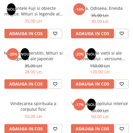
Instrumente de scris
Puzzle-uri
COLOREAZA CU PRIETENII
Audiobook
Muntele Fuji si obiecte
Iliada, Odiseea, Eneida
Instrumente si Truse Geometrie
Senzatii/Thriller
NOU
-14%
De colorat
Puzzle
magice. Mituri si legende ale
ReConnect
35,00 Lei
Seturi scolare
Pot desena minunat
SF & Fantasy
Puzzle 3D Lemn
Japoniei
35,00 Lei
30,00 Lei
Religie
Calculator
Sa coloram cu Nicol
Teatru
Crestinism
Consumabile & Accesorii
Carti educative
ADAUGA IN COS
ADAUGA IN COS
Teens Book Club
ScienceConnection
Codul copiilor de succes
Umor
SelfConnect
Copii 0-7 ani
Natura si superstitii. Mituri si
Din tainele vietii si ale
-20%
NOU
-20%
NOU
SelfHealing
legende ale Japoniei
Universului - versiune
Clubul Premiantilor
originala din 1939. Volumele I-
35,00 Lei
150,00 Lei
Vindecare Spirituala
Super pitici 2-5 ani
III. Cutie de colectie -Scarlat
28,00 Lei
120,00 Lei
Demetrescu
Culegeri Auxiliare
ADAUGA IN COS
ADAUGA IN COS
Dezvoltare personala
Dictionare
Vindecarea spirituala a
Vindecarea copilului interior
Enciclopedii
-17%
NOU
corpului fizic
60,00 Lei
Kids Book Club
50,00 Lei
50,00 Lei
Legende istorice
ADAUGA IN COS
ADAUGA IN COS
Literatura Scolara