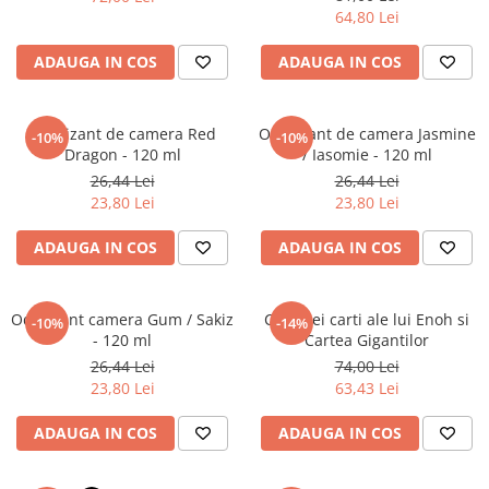
Povesti ilustrate
64,80 Lei
Povesti - Basme - Legende
ADAUGA IN COS
ADAUGA IN COS
Realitatea Augmentata
Religie pentru copii
Odorizant de camera Red
Odorizant de camera Jasmine
-10%
-10%
ScienceConnection
Dragon - 120 ml
/ Iasomie - 120 ml
TP ROLL
26,44 Lei
26,44 Lei
23,80 Lei
23,80 Lei
ADAUGA IN COS
ADAUGA IN COS
Odorizant camera Gum / Sakiz
Cele trei carti ale lui Enoh si
-10%
-14%
- 120 ml
Cartea Gigantilor
26,44 Lei
74,00 Lei
23,80 Lei
63,43 Lei
ADAUGA IN COS
ADAUGA IN COS