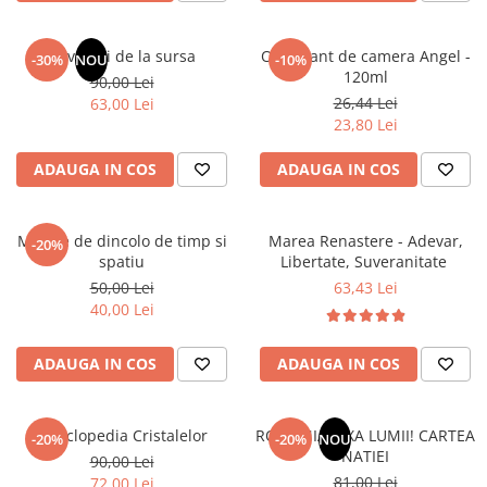
Elevi de 10 plus
Lecturi Scolare
Revelatii de la sursa
Odorizant de camera Angel -
-30%
NOU
-10%
120ml
90,00 Lei
Lumea Copilariei
26,44 Lei
63,00 Lei
Ma pregatesc pentru scoala
23,80 Lei
Manuale - Carte Scolara
ADAUGA IN COS
ADAUGA IN COS
Clasa a II-a
Clasa a III-a
Mesaje de dincolo de timp si
Marea Renastere - Adevar,
Clasa a IV-a
-20%
spatiu
Libertate, Suveranitate
Clasa a V-a
50,00 Lei
63,43 Lei
Clasa a VI-a
40,00 Lei
Clasa a VII-a
Clasa a VIII-a
ADAUGA IN COS
ADAUGA IN COS
Clasa I
Clasa pregatitoare
Enciclopedia Cristalelor
ROMANIA, AXA LUMII! CARTEA
Limbi Straine
-20%
-20%
NOU
NATIEI
90,00 Lei
Povesti
81,00 Lei
72,00 Lei