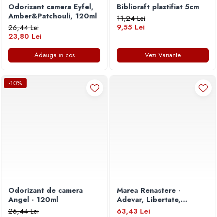
Odorizant camera Eyfel,
Biblioraft plastifiat 5cm
Amber&Patchouli, 120ml
11,24 Lei
9,55 Lei
26,44 Lei
23,80 Lei
Adauga in cos
Vezi Variante
-10%
Odorizant de camera
Marea Renastere -
Angel - 120ml
Adevar, Libertate,
Suveranitate
26,44 Lei
63,43 Lei