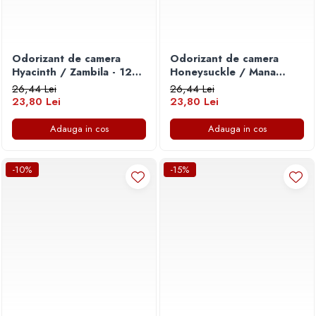
Odorizant de camera
Odorizant de camera
Hyacinth / Zambila - 120
Honeysuckle / Mana
ml
Maicii Domnului - 120 ml
26,44 Lei
26,44 Lei
23,80 Lei
23,80 Lei
Adauga in cos
Adauga in cos
-10%
-15%