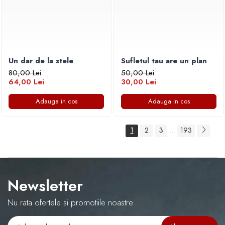
Un dar de la stele
Sufletul tau are un plan
80,00 Lei
50,00 Lei
64,00 Lei
30,00 Lei
Adauga in cos
Adauga in cos
1
2
3
193
...
Newsletter
Nu rata ofertele si promotiile noastre