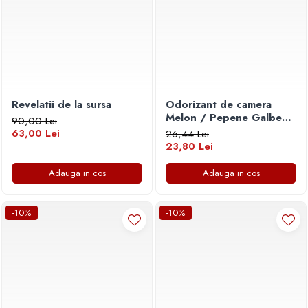
Revelatii de la sursa
Odorizant de camera
Melon / Pepene Galben -
90,00 Lei
120ml
63,00 Lei
26,44 Lei
23,80 Lei
Adauga in cos
Adauga in cos
-10%
-10%