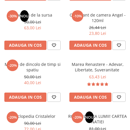
Masaj
MedConnect
Revelatii de la sursa
Odorizant de camera Angel -
-30%
NOU
-10%
120ml
Medicina & Farmacie
90,00 Lei
26,44 Lei
63,00 Lei
Medicina Pentru Toti
23,80 Lei
SealfHealing
ADAUGA IN COS
ADAUGA IN COS
Sport
Starea de bine
Mesaje de dincolo de timp si
Marea Renastere - Adevar,
-20%
Terapii Alternative
spatiu
Libertate, Suveranitate
AudioBook
50,00 Lei
63,43 Lei
40,00 Lei
Beletristica
Biografii, Memorii, Jurnale
ADAUGA IN COS
ADAUGA IN COS
Carti erotice
Carti pentru Adolescenti, Young
Adult
Enciclopedia Cristalelor
ROMANIA, AXA LUMII! CARTEA
-20%
-20%
NOU
NATIEI
90,00 Lei
Crime, Thriller, Mistery
81,00 Lei
72,00 Lei