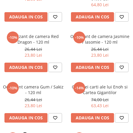
Literatura Romana
64,80 Lei
Literatura Universala
ADAUGA IN COS
ADAUGA IN COS
Poezie
Romane de dragoste, Carti
romantice
Odorizant de camera Red
Odorizant de camera Jasmine
-10%
-10%
Dragon - 120 ml
/ Iasomie - 120 ml
Senzatii/Dragoste
26,44 Lei
26,44 Lei
Senzatii/Erotic
23,80 Lei
23,80 Lei
Senzatii/Suspans
ADAUGA IN COS
ADAUGA IN COS
Senzatii/Thriller
SF & Fantasy
Odorizant camera Gum / Sakiz
Cele trei carti ale lui Enoh si
-10%
-14%
Teatru
- 120 ml
Cartea Gigantilor
26,44 Lei
74,00 Lei
Teens Book Club
23,80 Lei
63,43 Lei
Umor
ADAUGA IN COS
ADAUGA IN COS
Birotica & Papetarie
Adezivi si benzi adezive