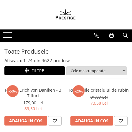
Toate Produsele
Noutati
Promotii
Pachete Speciale Carti
Toate Produsele
Spiritualitate - Ezoterism
Afiseaza:
1-
24
din
4622
produse
AngelConnection
FILTRE
Arte Divinatorii
Astrologie
Chiromantie
Pachet Erich von Daniken - 3
Revelatiile cristalului de rubin
-50%
-20%
Titluri
91,97 Lei
Dezvoltare Spirituala
179,00 Lei
73,58 Lei
KidConnection
89,50 Lei
Minte Corp
ADAUGA IN COS
ADAUGA IN COS
New Illuminati Files