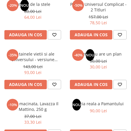
Articole Birotica
Un dar de la stele
Pachet Universul Complicat -
-20%
NOU
-50%
2 Titluri
80,00 Lei
Accesorii Arhivare
157,00 Lei
64,00 Lei
Calculator
78,50 Lei
Hartie si Accesorii
ADAUGA IN COS
ADAUGA IN COS
Instrumente de scris
Organizare si Arhivare
Seturi birotica
Din tainele vietii si ale
Sufletul tau are un plan
-35%
-40%
NOU
Articole scolare
Universului - versiune
50,00 Lei
originala din 1939. Volumele I-
143,00 Lei
Arta
30,00 Lei
III.
93,00 Lei
Caiete si Carnetele scolare
Coperti, Mape, Etichete
ADAUGA IN COS
ADAUGA IN COS
Ghiozdane si Penare scolare
Instrumente de scris
Cafea macinata, Lavazza Il
Istoria reala a Pamantului
Instrumente si Truse Geometrie
-10%
NOU
Mattino, 250 g
90,00 Lei
Seturi scolare
37,00 Lei
Calculator
33,30 Lei
Consumabile & Accesorii