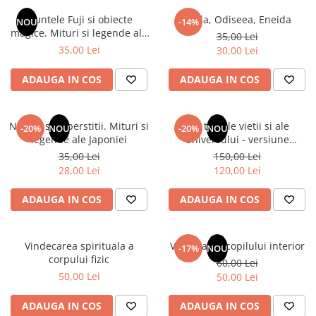
Numerologie
Muntele Fuji si obiecte
Iliada, Odiseea, Eneida
NOU
-14%
Paranormal
magice. Mituri si legende ale
35,00 Lei
Japoniei
35,00 Lei
30,00 Lei
Parapsihologie
Ramtha
ADAUGA IN COS
ADAUGA IN COS
Audiobook
ReConnect
Natura si superstitii. Mituri si
Din tainele vietii si ale
-20%
NOU
-20%
NOU
Religie
legende ale Japoniei
Universului - versiune
originala din 1939. Volumele I-
35,00 Lei
150,00 Lei
Crestinism
III. Cutie de colectie -Scarlat
28,00 Lei
120,00 Lei
ScienceConnection
Demetrescu
SelfConnect
ADAUGA IN COS
ADAUGA IN COS
SelfHealing
Vindecare Spirituala
Vindecarea spirituala a
Vindecarea copilului interior
-17%
NOU
corpului fizic
60,00 Lei
Sanatate
50,00 Lei
50,00 Lei
Diete
Gastronomik
ADAUGA IN COS
ADAUGA IN COS