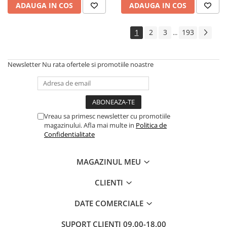
ADAUGA IN COS
ADAUGA IN COS
Cadouri
Carti in dar
1
2
3
193
...
Carti pentru copii
Beletristica
Newsletter
Nu rata ofertele si promotiile noastre
Literatura Romana
Literatura Universala
Poezie
SF & Fantasy
Vreau sa primesc newsletter cu promotiile
Carte Prescolara, Joc
magazinului. Afla mai multe in
Politica de
Confidentialitate
Carti cartonate
Descopera lumea
MAGAZINUL MEU
Descopera si invata
Din ograda
CLIENTI
Povesti pe roti
DATE COMERCIALE
Primele notiuni
Carti de colorat
SUPORT CLIENTI
09.00-18.00