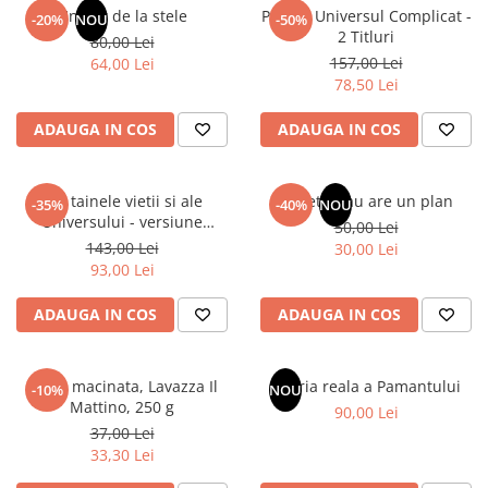
Articole Birotica
Un dar de la stele
Pachet Universul Complicat -
-20%
NOU
-50%
2 Titluri
80,00 Lei
Accesorii Arhivare
157,00 Lei
64,00 Lei
Calculator
78,50 Lei
Hartie si Accesorii
ADAUGA IN COS
ADAUGA IN COS
Instrumente de scris
Organizare si Arhivare
Seturi birotica
Din tainele vietii si ale
Sufletul tau are un plan
-35%
-40%
NOU
Articole scolare
Universului - versiune
50,00 Lei
originala din 1939. Volumele I-
143,00 Lei
Arta
30,00 Lei
III.
93,00 Lei
Caiete si Carnetele scolare
Coperti, Mape, Etichete
ADAUGA IN COS
ADAUGA IN COS
Ghiozdane si Penare scolare
Instrumente de scris
Cafea macinata, Lavazza Il
Istoria reala a Pamantului
Instrumente si Truse Geometrie
-10%
NOU
Mattino, 250 g
90,00 Lei
Seturi scolare
37,00 Lei
Calculator
33,30 Lei
Consumabile & Accesorii