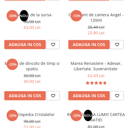
Masaj
MedConnect
Revelatii de la sursa
Odorizant de camera Angel -
-30%
NOU
-10%
120ml
Medicina & Farmacie
90,00 Lei
26,44 Lei
63,00 Lei
Medicina Pentru Toti
23,80 Lei
SealfHealing
ADAUGA IN COS
ADAUGA IN COS
Sport
Starea de bine
Mesaje de dincolo de timp si
Marea Renastere - Adevar,
-20%
Terapii Alternative
spatiu
Libertate, Suveranitate
AudioBook
50,00 Lei
63,43 Lei
40,00 Lei
Beletristica
Biografii, Memorii, Jurnale
ADAUGA IN COS
ADAUGA IN COS
Carti erotice
Carti pentru Adolescenti, Young
Adult
Enciclopedia Cristalelor
ROMANIA, AXA LUMII! CARTEA
-20%
-20%
NOU
NATIEI
90,00 Lei
Crime, Thriller, Mistery
81,00 Lei
72,00 Lei