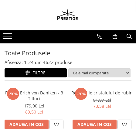
Toate Produsele
Noutati
Promotii
Pachete Speciale Carti
Toate Produsele
Spiritualitate - Ezoterism
Afiseaza:
1-
24
din
4622
produse
AngelConnection
FILTRE
Arte Divinatorii
Astrologie
Chiromantie
Pachet Erich von Daniken - 3
Revelatiile cristalului de rubin
-50%
-20%
Titluri
91,97 Lei
Dezvoltare Spirituala
179,00 Lei
73,58 Lei
KidConnection
89,50 Lei
Minte Corp
ADAUGA IN COS
ADAUGA IN COS
New Illuminati Files