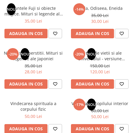
Numerologie
Muntele Fuji si obiecte
Iliada, Odiseea, Eneida
NOU
-14%
Paranormal
magice. Mituri si legende ale
35,00 Lei
Japoniei
35,00 Lei
30,00 Lei
Parapsihologie
Ramtha
ADAUGA IN COS
ADAUGA IN COS
Audiobook
ReConnect
Natura si superstitii. Mituri si
Din tainele vietii si ale
-20%
NOU
-20%
NOU
Religie
legende ale Japoniei
Universului - versiune
originala din 1939. Volumele I-
35,00 Lei
150,00 Lei
Crestinism
III. Cutie de colectie -Scarlat
28,00 Lei
120,00 Lei
ScienceConnection
Demetrescu
SelfConnect
ADAUGA IN COS
ADAUGA IN COS
SelfHealing
Vindecare Spirituala
Vindecarea spirituala a
Vindecarea copilului interior
-17%
NOU
corpului fizic
60,00 Lei
Sanatate
50,00 Lei
50,00 Lei
Diete
Gastronomik
ADAUGA IN COS
ADAUGA IN COS