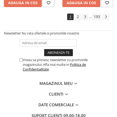
ADAUGA IN COS
ADAUGA IN COS
Cadouri
Carti in dar
1
2
3
193
...
Carti pentru copii
Beletristica
Newsletter
Nu rata ofertele si promotiile noastre
Literatura Romana
Literatura Universala
Poezie
SF & Fantasy
Vreau sa primesc newsletter cu promotiile
Carte Prescolara, Joc
magazinului. Afla mai multe in
Politica de
Confidentialitate
Carti cartonate
Descopera lumea
MAGAZINUL MEU
Descopera si invata
Din ograda
CLIENTI
Povesti pe roti
DATE COMERCIALE
Primele notiuni
Carti de colorat
SUPORT CLIENTI
09.00-18.00