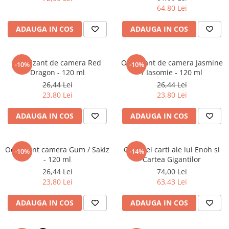
Literatura Romana
64,80 Lei
Literatura Universala
ADAUGA IN COS
ADAUGA IN COS
Poezie
Romane de dragoste, Carti
romantice
Odorizant de camera Red
Odorizant de camera Jasmine
-10%
-10%
Dragon - 120 ml
/ Iasomie - 120 ml
Senzatii/Dragoste
26,44 Lei
26,44 Lei
Senzatii/Erotic
23,80 Lei
23,80 Lei
Senzatii/Suspans
ADAUGA IN COS
ADAUGA IN COS
Senzatii/Thriller
SF & Fantasy
Odorizant camera Gum / Sakiz
Cele trei carti ale lui Enoh si
-10%
-14%
Teatru
- 120 ml
Cartea Gigantilor
26,44 Lei
74,00 Lei
Teens Book Club
23,80 Lei
63,43 Lei
Umor
ADAUGA IN COS
ADAUGA IN COS
Birotica & Papetarie
Adezivi si benzi adezive