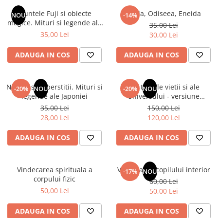
Instrumente de scris
Puzzle-uri
COLOREAZA CU PRIETENII
Audiobook
Muntele Fuji si obiecte
Iliada, Odiseea, Eneida
Instrumente si Truse Geometrie
Senzatii/Thriller
NOU
-14%
De colorat
Puzzle
magice. Mituri si legende ale
ReConnect
35,00 Lei
Seturi scolare
Pot desena minunat
SF & Fantasy
Puzzle 3D Lemn
Japoniei
35,00 Lei
30,00 Lei
Religie
Calculator
Sa coloram cu Nicol
Teatru
Crestinism
Consumabile & Accesorii
Carti educative
ADAUGA IN COS
ADAUGA IN COS
Teens Book Club
ScienceConnection
Codul copiilor de succes
Umor
SelfConnect
Copii 0-7 ani
Natura si superstitii. Mituri si
Din tainele vietii si ale
-20%
NOU
-20%
NOU
SelfHealing
legende ale Japoniei
Universului - versiune
Clubul Premiantilor
originala din 1939. Volumele I-
35,00 Lei
150,00 Lei
Vindecare Spirituala
Super pitici 2-5 ani
III. Cutie de colectie -Scarlat
28,00 Lei
120,00 Lei
Demetrescu
Culegeri Auxiliare
ADAUGA IN COS
ADAUGA IN COS
Dezvoltare personala
Dictionare
Vindecarea spirituala a
Vindecarea copilului interior
Enciclopedii
-17%
NOU
corpului fizic
60,00 Lei
Kids Book Club
50,00 Lei
50,00 Lei
Legende istorice
ADAUGA IN COS
ADAUGA IN COS
Literatura Scolara