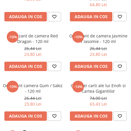
Povesti ilustrate
64,80 Lei
Povesti - Basme - Legende
ADAUGA IN COS
ADAUGA IN COS
Realitatea Augmentata
Religie pentru copii
Odorizant de camera Red
Odorizant de camera Jasmine
-10%
-10%
ScienceConnection
Dragon - 120 ml
/ Iasomie - 120 ml
TP ROLL
26,44 Lei
26,44 Lei
23,80 Lei
23,80 Lei
ADAUGA IN COS
ADAUGA IN COS
Odorizant camera Gum / Sakiz
Cele trei carti ale lui Enoh si
-10%
-14%
- 120 ml
Cartea Gigantilor
26,44 Lei
74,00 Lei
23,80 Lei
63,43 Lei
ADAUGA IN COS
ADAUGA IN COS