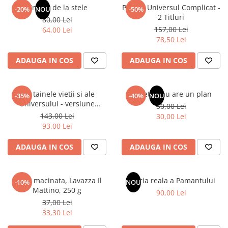
Un dar de la stele
Pachet Universul Complicat -
-20%
NOU
-50%
2 Titluri
80,00 Lei
157,00 Lei
64,00 Lei
78,50 Lei
ADAUGA IN COS
ADAUGA IN COS
Din tainele vietii si ale
Sufletul tau are un plan
-35%
-40%
NOU
Universului - versiune
50,00 Lei
originala din 1939. Volumele I-
143,00 Lei
30,00 Lei
III.
93,00 Lei
ADAUGA IN COS
ADAUGA IN COS
Cafea macinata, Lavazza Il
Istoria reala a Pamantului
-10%
NOU
Mattino, 250 g
90,00 Lei
37,00 Lei
33,30 Lei