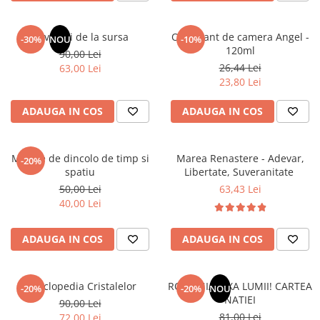
Elevi de 10 plus
Lecturi Scolare
Revelatii de la sursa
Odorizant de camera Angel -
-30%
NOU
-10%
120ml
90,00 Lei
Lumea Copilariei
26,44 Lei
63,00 Lei
Ma pregatesc pentru scoala
23,80 Lei
Manuale - Carte Scolara
ADAUGA IN COS
ADAUGA IN COS
Clasa a II-a
Clasa a III-a
Mesaje de dincolo de timp si
Marea Renastere - Adevar,
Clasa a IV-a
-20%
spatiu
Libertate, Suveranitate
Clasa a V-a
50,00 Lei
63,43 Lei
Clasa a VI-a
40,00 Lei
Clasa a VII-a
Clasa a VIII-a
ADAUGA IN COS
ADAUGA IN COS
Clasa I
Clasa pregatitoare
Enciclopedia Cristalelor
ROMANIA, AXA LUMII! CARTEA
Limbi Straine
-20%
-20%
NOU
NATIEI
90,00 Lei
Povesti
81,00 Lei
72,00 Lei