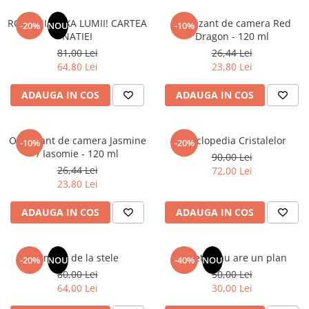
Articole Birotica
ROMANIA, AXA LUMII! CARTEA
Odorizant de camera Red
-20%
NOU
-10%
Accesorii Arhivare
NATIEI
Dragon - 120 ml
Calculator
81,00 Lei
26,44 Lei
Hartie si Accesorii
64,80 Lei
23,80 Lei
Instrumente de scris
ADAUGA IN COS
ADAUGA IN COS
Organizare si Arhivare
Seturi birotica
Articole scolare
Odorizant de camera Jasmine
Enciclopedia Cristalelor
-10%
-20%
/ Iasomie - 120 ml
90,00 Lei
Arta
26,44 Lei
72,00 Lei
Caiete si Carnetele scolare
23,80 Lei
Coperti, Mape, Etichete
Ghiozdane si Penare scolare
ADAUGA IN COS
ADAUGA IN COS
Instrumente de scris
Instrumente si Truse Geometrie
Un dar de la stele
Sufletul tau are un plan
-20%
NOU
-40%
NOU
Seturi scolare
80,00 Lei
50,00 Lei
Calculator
64,00 Lei
30,00 Lei
Consumabile & Accesorii