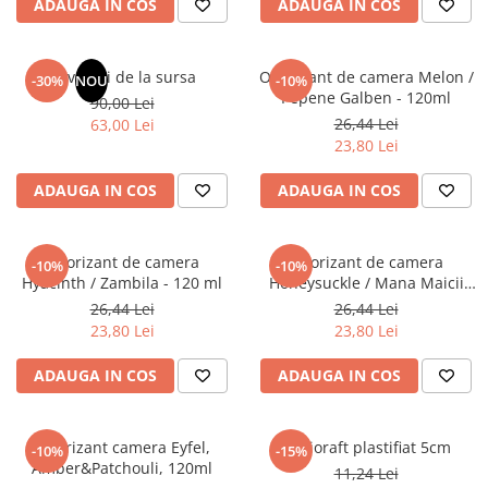
ADAUGA IN COS
ADAUGA IN COS
Masaj
MedConnect
Revelatii de la sursa
Odorizant de camera Melon /
-30%
NOU
-10%
Medicina & Farmacie
Pepene Galben - 120ml
90,00 Lei
Medicina Pentru Toti
26,44 Lei
63,00 Lei
23,80 Lei
SealfHealing
Sport
ADAUGA IN COS
ADAUGA IN COS
Starea de bine
Terapii Alternative
Odorizant de camera
Odorizant de camera
-10%
-10%
Hyacinth / Zambila - 120 ml
Honeysuckle / Mana Maicii
AudioBook
Domnului - 120 ml
26,44 Lei
26,44 Lei
Beletristica
23,80 Lei
23,80 Lei
Biografii, Memorii, Jurnale
Carti erotice
ADAUGA IN COS
ADAUGA IN COS
Carti pentru Adolescenti, Young
Adult
Odorizant camera Eyfel,
Biblioraft plastifiat 5cm
-10%
-15%
Crime, Thriller, Mistery
Amber&Patchouli, 120ml
11,24 Lei