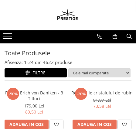
Toate Produsele
Noutati
Promotii
Pachete Speciale Carti
Toate Produsele
Spiritualitate - Ezoterism
Afiseaza:
1-
24
din
4622
produse
AngelConnection
FILTRE
Arte Divinatorii
Astrologie
Chiromantie
Pachet Erich von Daniken - 3
Revelatiile cristalului de rubin
-50%
-20%
Titluri
91,97 Lei
Dezvoltare Spirituala
179,00 Lei
73,58 Lei
KidConnection
89,50 Lei
Minte Corp
ADAUGA IN COS
ADAUGA IN COS
New Illuminati Files