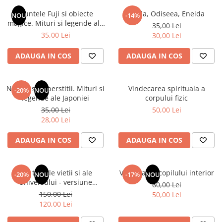
Numerologie
Muntele Fuji si obiecte
Iliada, Odiseea, Eneida
NOU
-14%
Paranormal
magice. Mituri si legende ale
35,00 Lei
Japoniei
35,00 Lei
30,00 Lei
Parapsihologie
Ramtha
ADAUGA IN COS
ADAUGA IN COS
Audiobook
ReConnect
Natura si superstitii. Mituri si
Vindecarea spirituala a
-20%
NOU
Religie
legende ale Japoniei
corpului fizic
35,00 Lei
50,00 Lei
Crestinism
28,00 Lei
ScienceConnection
SelfConnect
ADAUGA IN COS
ADAUGA IN COS
SelfHealing
Vindecare Spirituala
Din tainele vietii si ale
Vindecarea copilului interior
-20%
NOU
-17%
NOU
Universului - versiune
60,00 Lei
Sanatate
originala din 1939. Volumele I-
150,00 Lei
50,00 Lei
Diete
III. Cutie de colectie -Scarlat
120,00 Lei
Demetrescu
Gastronomik