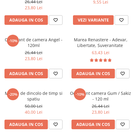
26,44 Lei
9,55 Lei
Literatura Romana
23,80 Lei
Literatura Universala
ADAUGA IN COS
VEZI VARIANTE
Poezie
Romane de dragoste, Carti
romantice
Odorizant de camera Angel -
Marea Renastere - Adevar,
-10%
120ml
Libertate, Suveranitate
Senzatii/Dragoste
26,44 Lei
63,43 Lei
Senzatii/Erotic
23,80 Lei
Senzatii/Suspans
ADAUGA IN COS
ADAUGA IN COS
Senzatii/Thriller
SF & Fantasy
Teatru
Mesaje de dincolo de timp si
Odorizant camera Gum / Sakiz
-20%
-10%
spatiu
- 120 ml
Teens Book Club
50,00 Lei
26,44 Lei
Umor
40,00 Lei
23,80 Lei
Birotica & Papetarie
ADAUGA IN COS
ADAUGA IN COS
Adezivi si benzi adezive