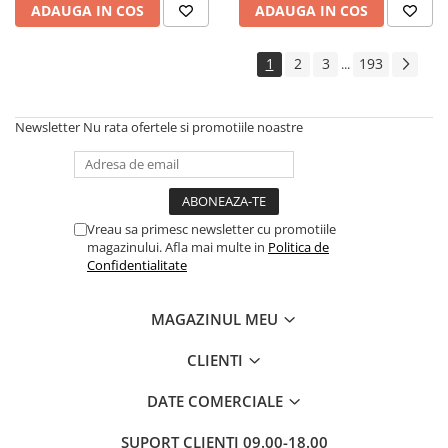
ADAUGA IN COS
ADAUGA IN COS
Cadouri
Carti in dar
1
2
3
193
...
Carti pentru copii
Beletristica
Newsletter
Nu rata ofertele si promotiile noastre
Literatura Romana
Literatura Universala
Poezie
SF & Fantasy
Vreau sa primesc newsletter cu promotiile
Carte Prescolara, Joc
magazinului. Afla mai multe in
Politica de
Confidentialitate
Carti cartonate
Descopera lumea
MAGAZINUL MEU
Descopera si invata
Din ograda
CLIENTI
Povesti pe roti
DATE COMERCIALE
Primele notiuni
Carti de colorat
SUPORT CLIENTI
09.00-18.00