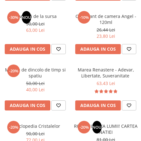
Masaj
MedConnect
Revelatii de la sursa
Odorizant de camera Angel -
-30%
NOU
-10%
120ml
Medicina & Farmacie
90,00 Lei
26,44 Lei
63,00 Lei
Medicina Pentru Toti
23,80 Lei
SealfHealing
ADAUGA IN COS
ADAUGA IN COS
Sport
Starea de bine
Mesaje de dincolo de timp si
Marea Renastere - Adevar,
-20%
Terapii Alternative
spatiu
Libertate, Suveranitate
AudioBook
50,00 Lei
63,43 Lei
40,00 Lei
Beletristica
Biografii, Memorii, Jurnale
ADAUGA IN COS
ADAUGA IN COS
Carti erotice
Carti pentru Adolescenti, Young
Adult
Enciclopedia Cristalelor
ROMANIA, AXA LUMII! CARTEA
-20%
-20%
NOU
NATIEI
90,00 Lei
Crime, Thriller, Mistery
81,00 Lei
72,00 Lei