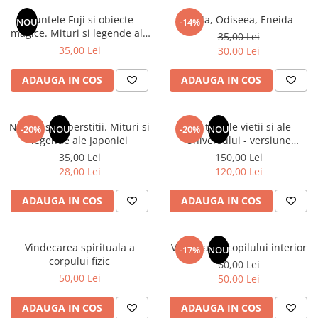
Numerologie
Muntele Fuji si obiecte
Iliada, Odiseea, Eneida
NOU
-14%
Paranormal
magice. Mituri si legende ale
35,00 Lei
Japoniei
35,00 Lei
30,00 Lei
Parapsihologie
Ramtha
ADAUGA IN COS
ADAUGA IN COS
Audiobook
ReConnect
Natura si superstitii. Mituri si
Din tainele vietii si ale
-20%
NOU
-20%
NOU
Religie
legende ale Japoniei
Universului - versiune
originala din 1939. Volumele I-
35,00 Lei
150,00 Lei
Crestinism
III. Cutie de colectie -Scarlat
28,00 Lei
120,00 Lei
ScienceConnection
Demetrescu
SelfConnect
ADAUGA IN COS
ADAUGA IN COS
SelfHealing
Vindecare Spirituala
Vindecarea spirituala a
Vindecarea copilului interior
-17%
NOU
corpului fizic
60,00 Lei
Sanatate
50,00 Lei
50,00 Lei
Diete
Gastronomik
ADAUGA IN COS
ADAUGA IN COS