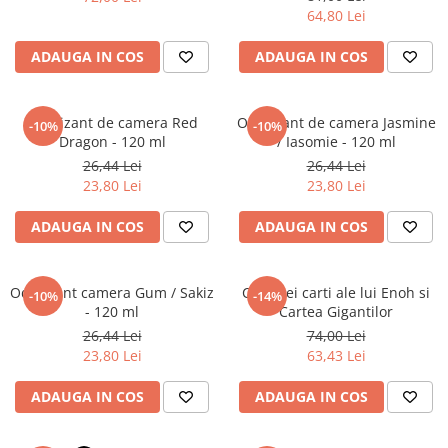
Literatura Romana
64,80 Lei
Literatura Universala
ADAUGA IN COS
ADAUGA IN COS
Poezie
Romane de dragoste, Carti
romantice
Odorizant de camera Red
Odorizant de camera Jasmine
-10%
-10%
Dragon - 120 ml
/ Iasomie - 120 ml
Senzatii/Dragoste
26,44 Lei
26,44 Lei
Senzatii/Erotic
23,80 Lei
23,80 Lei
Senzatii/Suspans
ADAUGA IN COS
ADAUGA IN COS
Senzatii/Thriller
SF & Fantasy
Odorizant camera Gum / Sakiz
Cele trei carti ale lui Enoh si
-10%
-14%
Teatru
- 120 ml
Cartea Gigantilor
26,44 Lei
74,00 Lei
Teens Book Club
23,80 Lei
63,43 Lei
Umor
ADAUGA IN COS
ADAUGA IN COS
Birotica & Papetarie
Adezivi si benzi adezive