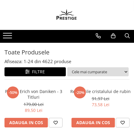
Toate Produsele
Noutati
Promotii
Pachete Speciale Carti
Toate Produsele
Spiritualitate - Ezoterism
Afiseaza:
1-
24
din
4622
produse
AngelConnection
FILTRE
Arte Divinatorii
Astrologie
Chiromantie
Pachet Erich von Daniken - 3
Revelatiile cristalului de rubin
-50%
-20%
Titluri
91,97 Lei
Dezvoltare Spirituala
179,00 Lei
73,58 Lei
KidConnection
89,50 Lei
Minte Corp
ADAUGA IN COS
ADAUGA IN COS
New Illuminati Files