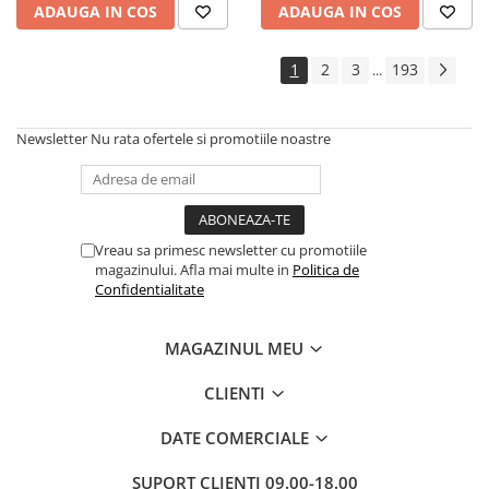
ADAUGA IN COS
ADAUGA IN COS
Cadouri
Carti in dar
1
2
3
193
...
Carti pentru copii
Beletristica
Newsletter
Nu rata ofertele si promotiile noastre
Literatura Romana
Literatura Universala
Poezie
SF & Fantasy
Vreau sa primesc newsletter cu promotiile
Carte Prescolara, Joc
magazinului. Afla mai multe in
Politica de
Confidentialitate
Carti cartonate
Descopera lumea
MAGAZINUL MEU
Descopera si invata
Din ograda
CLIENTI
Povesti pe roti
DATE COMERCIALE
Primele notiuni
Carti de colorat
SUPORT CLIENTI
09.00-18.00