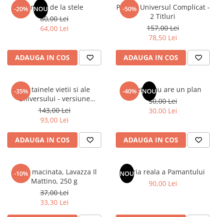
Articole Birotica
Un dar de la stele
Pachet Universul Complicat -
-20%
NOU
-50%
2 Titluri
80,00 Lei
Accesorii Arhivare
157,00 Lei
64,00 Lei
Calculator
78,50 Lei
Hartie si Accesorii
ADAUGA IN COS
ADAUGA IN COS
Instrumente de scris
Organizare si Arhivare
Seturi birotica
Din tainele vietii si ale
Sufletul tau are un plan
-35%
-40%
NOU
Articole scolare
Universului - versiune
50,00 Lei
originala din 1939. Volumele I-
143,00 Lei
Arta
30,00 Lei
III.
93,00 Lei
Caiete si Carnetele scolare
Coperti, Mape, Etichete
ADAUGA IN COS
ADAUGA IN COS
Ghiozdane si Penare scolare
Instrumente de scris
Cafea macinata, Lavazza Il
Istoria reala a Pamantului
Instrumente si Truse Geometrie
-10%
NOU
Mattino, 250 g
90,00 Lei
Seturi scolare
37,00 Lei
Calculator
33,30 Lei
Consumabile & Accesorii