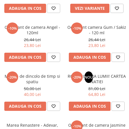
Literatura Romana
ADAUGA IN COS
VEZI VARIANTE
Literatura Universala
Poezie
Odorizant de camera Angel -
Odorizant camera Gum / Sakiz
-10%
-10%
Romane de dragoste, Carti
120ml
- 120 ml
romantice
26,44 Lei
26,44 Lei
Senzatii/Dragoste
23,80 Lei
23,80 Lei
Senzatii/Erotic
ADAUGA IN COS
ADAUGA IN COS
Senzatii/Suspans
Senzatii/Thriller
Mesaje de dincolo de timp si
ROMANIA, AXA LUMII! CARTEA
-20%
-20%
NOU
SF & Fantasy
spatiu
NATIEI
50,00 Lei
81,00 Lei
Teatru
40,00 Lei
64,80 Lei
Teens Book Club
ADAUGA IN COS
ADAUGA IN COS
Umor
Birotica & Papetarie
Adezivi si benzi adezive
Marea Renastere - Adevar,
Odorizant de camera Jasmine
-10%