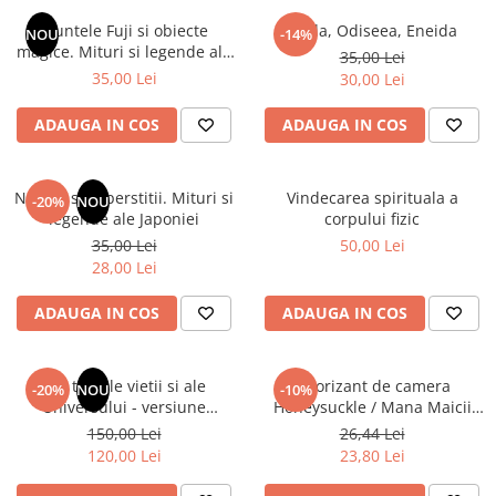
Numerologie
Muntele Fuji si obiecte
Iliada, Odiseea, Eneida
NOU
-14%
Paranormal
magice. Mituri si legende ale
35,00 Lei
Japoniei
35,00 Lei
30,00 Lei
Parapsihologie
Ramtha
ADAUGA IN COS
ADAUGA IN COS
Audiobook
ReConnect
Natura si superstitii. Mituri si
Vindecarea spirituala a
-20%
NOU
Religie
legende ale Japoniei
corpului fizic
35,00 Lei
50,00 Lei
Crestinism
28,00 Lei
ScienceConnection
SelfConnect
ADAUGA IN COS
ADAUGA IN COS
SelfHealing
Vindecare Spirituala
Din tainele vietii si ale
Odorizant de camera
-20%
NOU
-10%
Universului - versiune
Honeysuckle / Mana Maicii
Sanatate
originala din 1939. Volumele I-
Domnului - 120 ml
150,00 Lei
26,44 Lei
Diete
III. Cutie de colectie -Scarlat
120,00 Lei
23,80 Lei
Demetrescu
Gastronomik