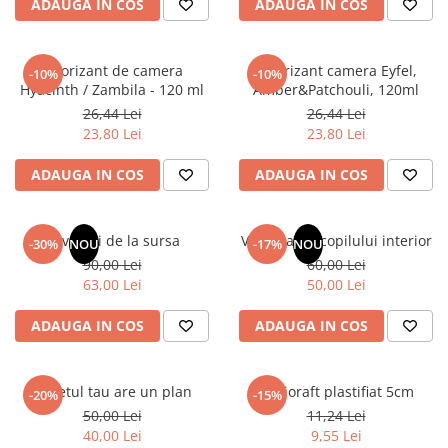
ADAUGA IN COS
ADAUGA IN COS
Masaj
MedConnect
Odorizant de camera
Odorizant camera Eyfel,
-10%
-10%
Medicina & Farmacie
Hyacinth / Zambila - 120 ml
Amber&Patchouli, 120ml
Medicina Pentru Toti
26,44 Lei
26,44 Lei
23,80 Lei
23,80 Lei
SealfHealing
Sport
ADAUGA IN COS
ADAUGA IN COS
Starea de bine
Terapii Alternative
Revelatii de la sursa
Vindecarea copilului interior
-30%
NOU
-17%
NOU
AudioBook
90,00 Lei
60,00 Lei
63,00 Lei
50,00 Lei
Beletristica
Biografii, Memorii, Jurnale
ADAUGA IN COS
ADAUGA IN COS
Carti erotice
Carti pentru Adolescenti, Young
Sufletul tau are un plan
Biblioraft plastifiat 5cm
Adult
-20%
-15%
50,00 Lei
11,24 Lei
Crime, Thriller, Mistery
40,00 Lei
9,55 Lei