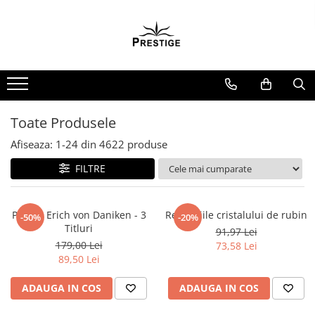
Toate Produsele
Noutati
Promotii
Pachete Speciale Carti
Toate Produsele
Spiritualitate - Ezoterism
Afiseaza:
1-
24
din
4622
produse
AngelConnection
FILTRE
Arte Divinatorii
Astrologie
Chiromantie
Pachet Erich von Daniken - 3
Revelatiile cristalului de rubin
-50%
-20%
Titluri
91,97 Lei
Dezvoltare Spirituala
179,00 Lei
73,58 Lei
KidConnection
89,50 Lei
Minte Corp
ADAUGA IN COS
ADAUGA IN COS
New Illuminati Files