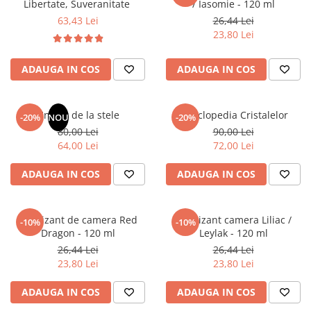
Libertate, Suveranitate
/ Iasomie - 120 ml
Articole Birotica
63,43 Lei
26,44 Lei
Accesorii Arhivare
23,80 Lei
Calculator
Hartie si Accesorii
ADAUGA IN COS
ADAUGA IN COS
Instrumente de scris
Organizare si Arhivare
Un dar de la stele
Enciclopedia Cristalelor
-20%
NOU
-20%
Seturi birotica
80,00 Lei
90,00 Lei
Articole scolare
64,00 Lei
72,00 Lei
Arta
ADAUGA IN COS
ADAUGA IN COS
Caiete si Carnetele scolare
Coperti, Mape, Etichete
Ghiozdane si Penare scolare
Odorizant de camera Red
Odorizant camera Liliac /
-10%
-10%
Instrumente de scris
Dragon - 120 ml
Leylak - 120 ml
Instrumente si Truse Geometrie
26,44 Lei
26,44 Lei
23,80 Lei
23,80 Lei
Seturi scolare
Calculator
ADAUGA IN COS
ADAUGA IN COS
Consumabile & Accesorii