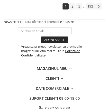
Cadouri
1
2
3
193
...
Carti in dar
Carti pentru copii
Newsletter
Nu rata ofertele si promotiile noastre
Beletristica
Literatura Romana
Literatura Universala
Poezie
Vreau sa primesc newsletter cu promotiile
magazinului. Afla mai multe in
Politica de
SF & Fantasy
Confidentialitate
Carte Prescolara, Joc
Carti cartonate
MAGAZINUL MEU
Descopera lumea
CLIENTI
Descopera si invata
Din ograda
DATE COMERCIALE
Povesti pe roti
Primele notiuni
SUPORT CLIENTI
09.00-18.00
Carti de colorat
0732 55 88 33