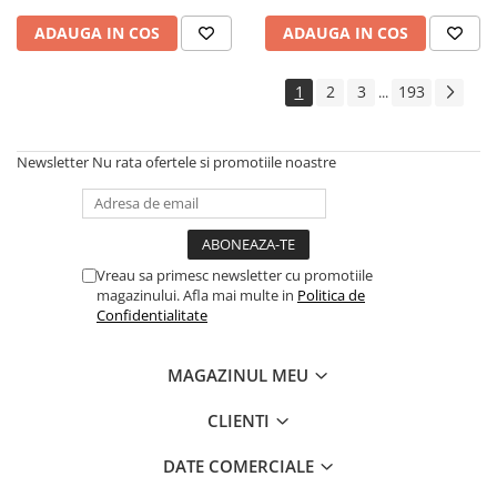
Cadouri
ADAUGA IN COS
ADAUGA IN COS
Carti in dar
Carti pentru copii
1
2
3
193
...
Beletristica
Literatura Romana
Newsletter
Nu rata ofertele si promotiile noastre
Literatura Universala
Poezie
SF & Fantasy
Carte Prescolara, Joc
Vreau sa primesc newsletter cu promotiile
magazinului. Afla mai multe in
Politica de
Carti cartonate
Confidentialitate
Descopera lumea
Descopera si invata
MAGAZINUL MEU
Din ograda
Povesti pe roti
CLIENTI
Primele notiuni
DATE COMERCIALE
Carti de colorat