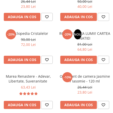
26,44 Lei
50,00 Lei
Literatura Romana
23,80 Lei
40,00 Lei
Literatura Universala
ADAUGA IN COS
ADAUGA IN COS
Poezie
Romane de dragoste, Carti
romantice
Enciclopedia Cristalelor
ROMANIA, AXA LUMII! CARTEA
-20%
-20%
NOU
NATIEI
Senzatii/Dragoste
90,00 Lei
81,00 Lei
72,00 Lei
Senzatii/Erotic
64,80 Lei
Senzatii/Suspans
ADAUGA IN COS
ADAUGA IN COS
Senzatii/Thriller
SF & Fantasy
Marea Renastere - Adevar,
Odorizant de camera Jasmine
-10%
Teatru
Libertate, Suveranitate
/ Iasomie - 120 ml
Teens Book Club
63,43 Lei
26,44 Lei
23,80 Lei
Umor
Birotica & Papetarie
ADAUGA IN COS
ADAUGA IN COS
Adezivi si benzi adezive