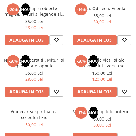
Numerologie
Muntele Fuji si obiecte
Iliada, Odiseea, Eneida
-20%
NOU
-14%
Paranormal
magice. Mituri si legende ale
35,00 Lei
Japoniei
35,00 Lei
30,00 Lei
Parapsihologie
28,00 Lei
Ramtha
ADAUGA IN COS
ADAUGA IN COS
Audiobook
ReConnect
Religie
Natura si superstitii. Mituri si
Din tainele vietii si ale
-20%
NOU
-20%
NOU
legende ale Japoniei
Universului - versiune
Crestinism
originala din 1939. Volumele I-
35,00 Lei
150,00 Lei
ScienceConnection
III. Cutie de colectie -Scarlat
28,00 Lei
120,00 Lei
Demetrescu
SelfConnect
ADAUGA IN COS
ADAUGA IN COS
SelfHealing
Vindecare Spirituala
Vindecarea spirituala a
Vindecarea copilului interior
-17%
NOU
Sanatate
corpului fizic
60,00 Lei
Diete
50,00 Lei
50,00 Lei
Gastronomik