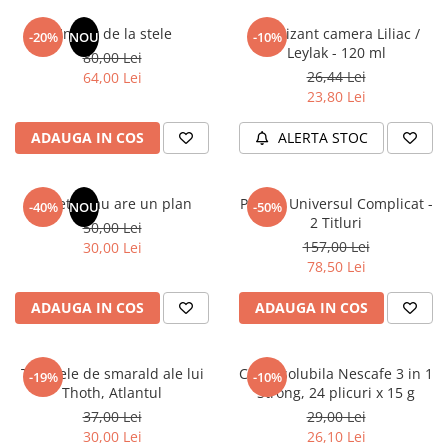
Articole Birotica
Un dar de la stele
Odorizant camera Liliac /
-20%
NOU
-10%
Accesorii Arhivare
Leylak - 120 ml
80,00 Lei
Calculator
26,44 Lei
64,00 Lei
Hartie si Accesorii
23,80 Lei
Instrumente de scris
ADAUGA IN COS
ALERTA STOC
Organizare si Arhivare
Seturi birotica
Articole scolare
Sufletul tau are un plan
Pachet Universul Complicat -
-40%
NOU
-50%
2 Titluri
50,00 Lei
Arta
157,00 Lei
30,00 Lei
Caiete si Carnetele scolare
78,50 Lei
Coperti, Mape, Etichete
Ghiozdane si Penare scolare
ADAUGA IN COS
ADAUGA IN COS
Instrumente de scris
Instrumente si Truse Geometrie
Tablitele de smarald ale lui
Cafea solubila Nescafe 3 in 1
-19%
-10%
Seturi scolare
Thoth, Atlantul
Strong, 24 plicuri x 15 g
Calculator
37,00 Lei
29,00 Lei
30,00 Lei
26,10 Lei
Consumabile & Accesorii