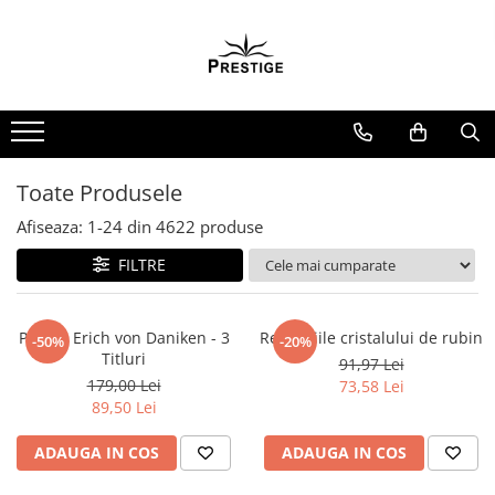
Toate Produsele
Noutati
Promotii
Pachete Speciale Carti
Toate Produsele
Spiritualitate - Ezoterism
Afiseaza:
1-
24
din
4622
produse
AngelConnection
FILTRE
Arte Divinatorii
Astrologie
Chiromantie
Pachet Erich von Daniken - 3
Revelatiile cristalului de rubin
-50%
-20%
Titluri
91,97 Lei
Dezvoltare Spirituala
179,00 Lei
73,58 Lei
KidConnection
89,50 Lei
Minte Corp
ADAUGA IN COS
ADAUGA IN COS
New Illuminati Files