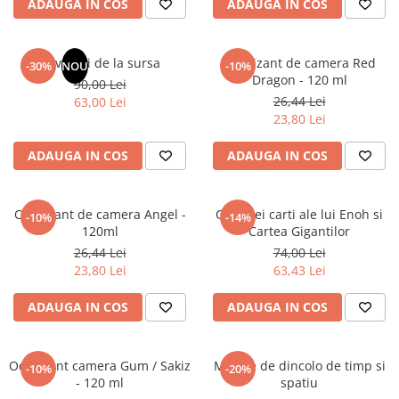
ADAUGA IN COS
ADAUGA IN COS
Masaj
MedConnect
Revelatii de la sursa
Odorizant de camera Red
-30%
NOU
-10%
Medicina & Farmacie
Dragon - 120 ml
90,00 Lei
Medicina Pentru Toti
26,44 Lei
63,00 Lei
23,80 Lei
SealfHealing
Sport
ADAUGA IN COS
ADAUGA IN COS
Starea de bine
Terapii Alternative
Odorizant de camera Angel -
Cele trei carti ale lui Enoh si
-10%
-14%
120ml
Cartea Gigantilor
AudioBook
26,44 Lei
74,00 Lei
Beletristica
23,80 Lei
63,43 Lei
Biografii, Memorii, Jurnale
Carti erotice
ADAUGA IN COS
ADAUGA IN COS
Carti pentru Adolescenti, Young
Adult
Odorizant camera Gum / Sakiz
Mesaje de dincolo de timp si
-10%
-20%
Crime, Thriller, Mistery
- 120 ml
spatiu