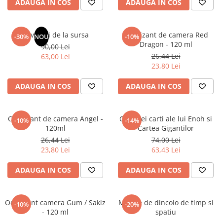
ADAUGA IN COS
ADAUGA IN COS
Elevi de 10 plus
Lecturi Scolare
Revelatii de la sursa
Odorizant de camera Red
-30%
NOU
-10%
Lumea Copilariei
Dragon - 120 ml
90,00 Lei
Ma pregatesc pentru scoala
26,44 Lei
63,00 Lei
23,80 Lei
Manuale - Carte Scolara
Clasa a II-a
ADAUGA IN COS
ADAUGA IN COS
Clasa a III-a
Clasa a IV-a
Odorizant de camera Angel -
Cele trei carti ale lui Enoh si
-10%
-14%
Clasa a V-a
120ml
Cartea Gigantilor
Clasa a VI-a
26,44 Lei
74,00 Lei
Clasa a VII-a
23,80 Lei
63,43 Lei
Clasa a VIII-a
ADAUGA IN COS
ADAUGA IN COS
Clasa I
Clasa pregatitoare
Limbi Straine
Odorizant camera Gum / Sakiz
Mesaje de dincolo de timp si
-10%
-20%
- 120 ml
spatiu
Povesti