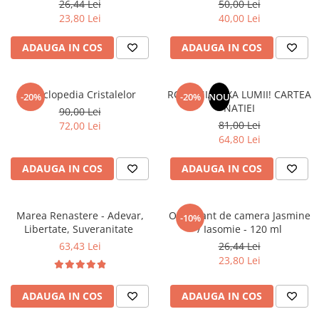
26,44 Lei
50,00 Lei
Povesti ilustrate
23,80 Lei
40,00 Lei
Povesti - Basme - Legende
ADAUGA IN COS
ADAUGA IN COS
Realitatea Augmentata
Religie pentru copii
ScienceConnection
Enciclopedia Cristalelor
ROMANIA, AXA LUMII! CARTEA
-20%
-20%
NOU
NATIEI
90,00 Lei
TP ROLL
81,00 Lei
72,00 Lei
64,80 Lei
ADAUGA IN COS
ADAUGA IN COS
Marea Renastere - Adevar,
Odorizant de camera Jasmine
-10%
Libertate, Suveranitate
/ Iasomie - 120 ml
63,43 Lei
26,44 Lei
23,80 Lei
ADAUGA IN COS
ADAUGA IN COS