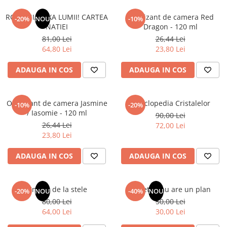
ROMANIA, AXA LUMII! CARTEA
Odorizant de camera Red
-20%
NOU
-10%
NATIEI
Dragon - 120 ml
81,00 Lei
26,44 Lei
64,80 Lei
23,80 Lei
ADAUGA IN COS
ADAUGA IN COS
Odorizant de camera Jasmine
Enciclopedia Cristalelor
-10%
-20%
/ Iasomie - 120 ml
90,00 Lei
26,44 Lei
72,00 Lei
23,80 Lei
ADAUGA IN COS
ADAUGA IN COS
Un dar de la stele
Sufletul tau are un plan
-20%
NOU
-40%
NOU
80,00 Lei
50,00 Lei
64,00 Lei
30,00 Lei