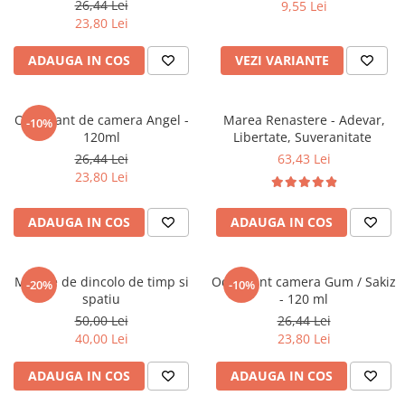
26,44 Lei
9,55 Lei
Povesti ilustrate
23,80 Lei
Povesti - Basme - Legende
ADAUGA IN COS
VEZI VARIANTE
Realitatea Augmentata
Religie pentru copii
ScienceConnection
Odorizant de camera Angel -
Marea Renastere - Adevar,
-10%
120ml
Libertate, Suveranitate
TP ROLL
26,44 Lei
63,43 Lei
23,80 Lei
ADAUGA IN COS
ADAUGA IN COS
Mesaje de dincolo de timp si
Odorizant camera Gum / Sakiz
-20%
-10%
spatiu
- 120 ml
50,00 Lei
26,44 Lei
40,00 Lei
23,80 Lei
ADAUGA IN COS
ADAUGA IN COS