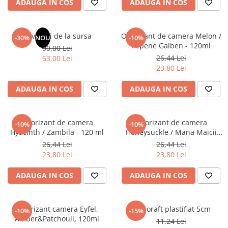
ADAUGA IN COS
ADAUGA IN COS
Elevi de 10 plus
Lecturi Scolare
Revelatii de la sursa
Odorizant de camera Melon /
-30%
NOU
-10%
Lumea Copilariei
Pepene Galben - 120ml
90,00 Lei
Ma pregatesc pentru scoala
26,44 Lei
63,00 Lei
23,80 Lei
Manuale - Carte Scolara
Clasa a II-a
ADAUGA IN COS
ADAUGA IN COS
Clasa a III-a
Clasa a IV-a
Odorizant de camera
Odorizant de camera
-10%
-10%
Clasa a V-a
Hyacinth / Zambila - 120 ml
Honeysuckle / Mana Maicii
Clasa a VI-a
Domnului - 120 ml
26,44 Lei
26,44 Lei
Clasa a VII-a
23,80 Lei
23,80 Lei
Clasa a VIII-a
ADAUGA IN COS
ADAUGA IN COS
Clasa I
Clasa pregatitoare
Limbi Straine
Odorizant camera Eyfel,
Biblioraft plastifiat 5cm
-10%
-15%
Amber&Patchouli, 120ml
Povesti
11,24 Lei