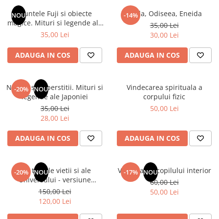
Instrumente de scris
Puzzle-uri
COLOREAZA CU PRIETENII
Audiobook
Muntele Fuji si obiecte
Iliada, Odiseea, Eneida
Instrumente si Truse Geometrie
Senzatii/Thriller
NOU
-14%
De colorat
Puzzle
magice. Mituri si legende ale
ReConnect
35,00 Lei
Seturi scolare
Pot desena minunat
SF & Fantasy
Puzzle 3D Lemn
Japoniei
35,00 Lei
30,00 Lei
Religie
Calculator
Sa coloram cu Nicol
Teatru
Crestinism
Consumabile & Accesorii
Carti educative
ADAUGA IN COS
ADAUGA IN COS
Teens Book Club
ScienceConnection
Codul copiilor de succes
Umor
SelfConnect
Copii 0-7 ani
Natura si superstitii. Mituri si
Vindecarea spirituala a
-20%
NOU
SelfHealing
legende ale Japoniei
corpului fizic
Clubul Premiantilor
35,00 Lei
50,00 Lei
Vindecare Spirituala
Super pitici 2-5 ani
28,00 Lei
Culegeri Auxiliare
ADAUGA IN COS
ADAUGA IN COS
Dezvoltare personala
Dictionare
Din tainele vietii si ale
Vindecarea copilului interior
Enciclopedii
-20%
NOU
-17%
NOU
Universului - versiune
60,00 Lei
Kids Book Club
originala din 1939. Volumele I-
150,00 Lei
50,00 Lei
III. Cutie de colectie -Scarlat
Legende istorice
120,00 Lei
Demetrescu
Literatura Scolara