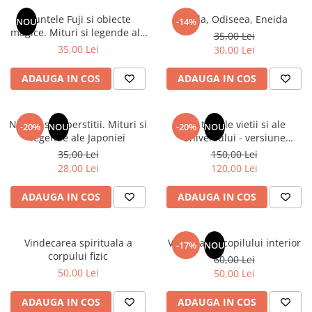
Numerologie
Muntele Fuji si obiecte
Iliada, Odiseea, Eneida
NOU
-14%
Paranormal
magice. Mituri si legende ale
35,00 Lei
Japoniei
35,00 Lei
30,00 Lei
Parapsihologie
Ramtha
ADAUGA IN COS
ADAUGA IN COS
Audiobook
ReConnect
Natura si superstitii. Mituri si
Din tainele vietii si ale
-20%
NOU
-20%
NOU
Religie
legende ale Japoniei
Universului - versiune
originala din 1939. Volumele I-
35,00 Lei
150,00 Lei
Crestinism
III. Cutie de colectie -Scarlat
28,00 Lei
120,00 Lei
ScienceConnection
Demetrescu
SelfConnect
ADAUGA IN COS
ADAUGA IN COS
SelfHealing
Vindecare Spirituala
Vindecarea spirituala a
Vindecarea copilului interior
-17%
NOU
corpului fizic
60,00 Lei
Sanatate
50,00 Lei
50,00 Lei
Diete
Gastronomik
ADAUGA IN COS
ADAUGA IN COS