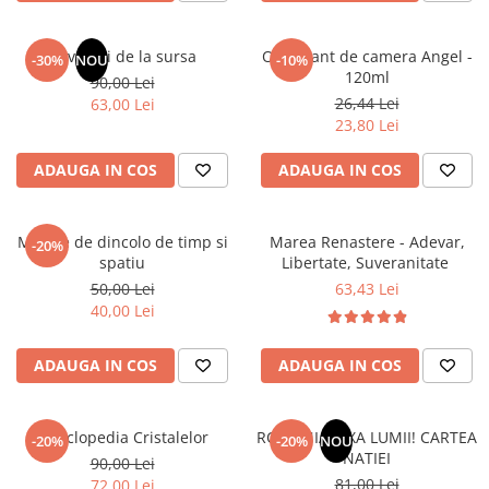
Masaj
MedConnect
Revelatii de la sursa
Odorizant de camera Angel -
-30%
NOU
-10%
120ml
Medicina & Farmacie
90,00 Lei
26,44 Lei
63,00 Lei
Medicina Pentru Toti
23,80 Lei
SealfHealing
ADAUGA IN COS
ADAUGA IN COS
Sport
Starea de bine
Mesaje de dincolo de timp si
Marea Renastere - Adevar,
-20%
Terapii Alternative
spatiu
Libertate, Suveranitate
AudioBook
50,00 Lei
63,43 Lei
40,00 Lei
Beletristica
Biografii, Memorii, Jurnale
ADAUGA IN COS
ADAUGA IN COS
Carti erotice
Carti pentru Adolescenti, Young
Adult
Enciclopedia Cristalelor
ROMANIA, AXA LUMII! CARTEA
-20%
-20%
NOU
NATIEI
90,00 Lei
Crime, Thriller, Mistery
81,00 Lei
72,00 Lei