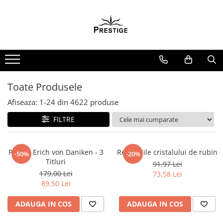
Toate Produsele
Noutati
Promotii
Pachete Speciale Carti
Toate Produsele
Spiritualitate - Ezoterism
Afiseaza:
1-
24
din
4622
produse
AngelConnection
FILTRE
Arte Divinatorii
Astrologie
Chiromantie
Pachet Erich von Daniken - 3
Revelatiile cristalului de rubin
-50%
-20%
Titluri
91,97 Lei
Dezvoltare Spirituala
179,00 Lei
73,58 Lei
KidConnection
89,50 Lei
Minte Corp
ADAUGA IN COS
ADAUGA IN COS
New Illuminati Files