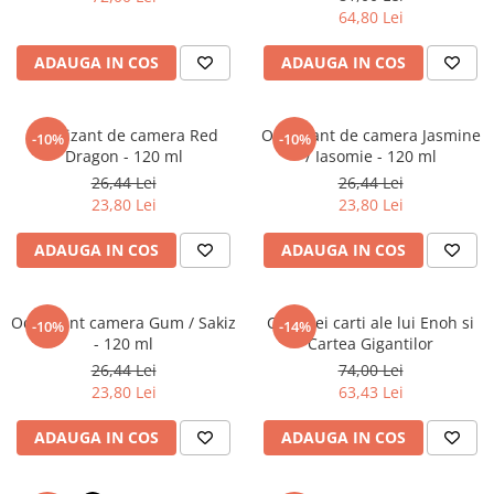
Literatura Romana
64,80 Lei
Literatura Universala
ADAUGA IN COS
ADAUGA IN COS
Poezie
Romane de dragoste, Carti
romantice
Odorizant de camera Red
Odorizant de camera Jasmine
-10%
-10%
Dragon - 120 ml
/ Iasomie - 120 ml
Senzatii/Dragoste
26,44 Lei
26,44 Lei
Senzatii/Erotic
23,80 Lei
23,80 Lei
Senzatii/Suspans
ADAUGA IN COS
ADAUGA IN COS
Senzatii/Thriller
SF & Fantasy
Odorizant camera Gum / Sakiz
Cele trei carti ale lui Enoh si
-10%
-14%
Teatru
- 120 ml
Cartea Gigantilor
26,44 Lei
74,00 Lei
Teens Book Club
23,80 Lei
63,43 Lei
Umor
ADAUGA IN COS
ADAUGA IN COS
Birotica & Papetarie
Adezivi si benzi adezive