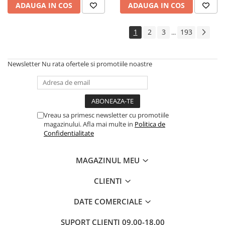
ADAUGA IN COS
ADAUGA IN COS
Cadouri
Carti in dar
1
2
3
193
...
Carti pentru copii
Beletristica
Newsletter
Nu rata ofertele si promotiile noastre
Literatura Romana
Literatura Universala
Poezie
SF & Fantasy
Vreau sa primesc newsletter cu promotiile
Carte Prescolara, Joc
magazinului. Afla mai multe in
Politica de
Confidentialitate
Carti cartonate
Descopera lumea
MAGAZINUL MEU
Descopera si invata
Din ograda
CLIENTI
Povesti pe roti
DATE COMERCIALE
Primele notiuni
Carti de colorat
SUPORT CLIENTI
09.00-18.00