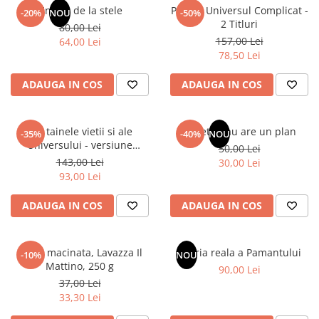
Articole Birotica
Un dar de la stele
Pachet Universul Complicat -
-20%
NOU
-50%
2 Titluri
80,00 Lei
Accesorii Arhivare
157,00 Lei
64,00 Lei
Calculator
78,50 Lei
Hartie si Accesorii
ADAUGA IN COS
ADAUGA IN COS
Instrumente de scris
Organizare si Arhivare
Seturi birotica
Din tainele vietii si ale
Sufletul tau are un plan
-35%
-40%
NOU
Articole scolare
Universului - versiune
50,00 Lei
originala din 1939. Volumele I-
143,00 Lei
Arta
30,00 Lei
III.
93,00 Lei
Caiete si Carnetele scolare
Coperti, Mape, Etichete
ADAUGA IN COS
ADAUGA IN COS
Ghiozdane si Penare scolare
Instrumente de scris
Cafea macinata, Lavazza Il
Istoria reala a Pamantului
Instrumente si Truse Geometrie
-10%
NOU
Mattino, 250 g
90,00 Lei
Seturi scolare
37,00 Lei
Calculator
33,30 Lei
Consumabile & Accesorii