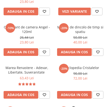
23,80 Lei
Literatura Romana
Literatura Universala
ADAUGA IN COS
VEZI VARIANTE
Poezie
Romane de dragoste, Carti
Odorizant de camera Angel -
Mesaje de dincolo de timp si
-10%
-20%
romantice
120ml
spatiu
Senzatii/Dragoste
26,44 Lei
50,00 Lei
23,80 Lei
40,00 Lei
Senzatii/Erotic
Senzatii/Suspans
ADAUGA IN COS
ADAUGA IN COS
Senzatii/Thriller
SF & Fantasy
Marea Renastere - Adevar,
Enciclopedia Cristalelor
-20%
Libertate, Suveranitate
90,00 Lei
Teatru
63,43 Lei
72,00 Lei
Teens Book Club
Umor
ADAUGA IN COS
ADAUGA IN COS
Birotica & Papetarie
Adezivi si benzi adezive