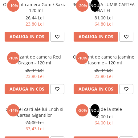
Articole Birotica
Odorizant camera Gum / Sakiz
ROMANIA, AXA LUMII! CARTEA
-10%
-20%
NOU
- 120 ml
NATIEI
Accesorii Arhivare
26,44 Lei
81,00 Lei
Calculator
23,80 Lei
64,80 Lei
Hartie si Accesorii
ADAUGA IN COS
ADAUGA IN COS
Instrumente de scris
Organizare si Arhivare
Seturi birotica
Odorizant de camera Red
Odorizant de camera Jasmine
-10%
-10%
Articole scolare
Dragon - 120 ml
/ Iasomie - 120 ml
26,44 Lei
26,44 Lei
Arta
23,80 Lei
23,80 Lei
Caiete si Carnetele scolare
Coperti, Mape, Etichete
ADAUGA IN COS
ADAUGA IN COS
Ghiozdane si Penare scolare
Instrumente de scris
Cele trei carti ale lui Enoh si
Un dar de la stele
Instrumente si Truse Geometrie
-14%
-20%
NOU
Cartea Gigantilor
80,00 Lei
Seturi scolare
74,00 Lei
64,00 Lei
Calculator
63,43 Lei
Consumabile & Accesorii