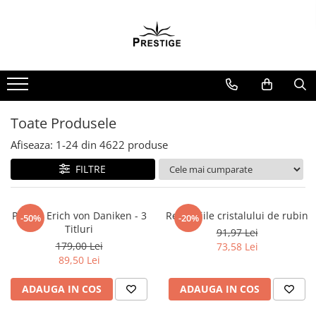
Toate Produsele
Noutati
Promotii
Pachete Speciale Carti
Toate Produsele
Spiritualitate - Ezoterism
Afiseaza:
1-
24
din
4622
produse
AngelConnection
FILTRE
Arte Divinatorii
Astrologie
Chiromantie
Pachet Erich von Daniken - 3
Revelatiile cristalului de rubin
-50%
-20%
Titluri
91,97 Lei
Dezvoltare Spirituala
179,00 Lei
73,58 Lei
KidConnection
89,50 Lei
Minte Corp
ADAUGA IN COS
ADAUGA IN COS
New Illuminati Files