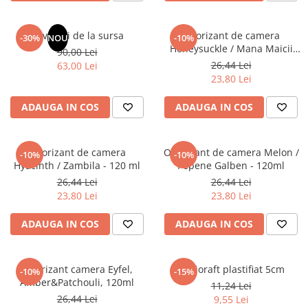
Masaj
MedConnect
Revelatii de la sursa
Odorizant de camera
-30%
NOU
-10%
Honeysuckle / Mana Maicii
Medicina & Farmacie
90,00 Lei
Domnului - 120 ml
26,44 Lei
63,00 Lei
Medicina Pentru Toti
23,80 Lei
SealfHealing
ADAUGA IN COS
ADAUGA IN COS
Sport
Starea de bine
Odorizant de camera
Odorizant de camera Melon /
-10%
-10%
Terapii Alternative
Hyacinth / Zambila - 120 ml
Pepene Galben - 120ml
AudioBook
26,44 Lei
26,44 Lei
23,80 Lei
23,80 Lei
Beletristica
Biografii, Memorii, Jurnale
ADAUGA IN COS
ADAUGA IN COS
Carti erotice
Carti pentru Adolescenti, Young
Odorizant camera Eyfel,
Biblioraft plastifiat 5cm
Adult
-10%
-15%
Amber&Patchouli, 120ml
11,24 Lei
Crime, Thriller, Mistery
26,44 Lei
9,55 Lei