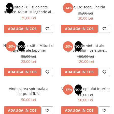
Numerologie
Muntele Fuji si obiecte
Iliada, Odiseea, Eneida
NOU
-14%
Paranormal
magice. Mituri si legende ale
35,00 Lei
Japoniei
35,00 Lei
30,00 Lei
Parapsihologie
Ramtha
ADAUGA IN COS
ADAUGA IN COS
Audiobook
ReConnect
Natura si superstitii. Mituri si
Din tainele vietii si ale
-20%
NOU
-20%
NOU
Religie
legende ale Japoniei
Universului - versiune
originala din 1939. Volumele I-
35,00 Lei
150,00 Lei
Crestinism
III. Cutie de colectie -Scarlat
28,00 Lei
120,00 Lei
ScienceConnection
Demetrescu
SelfConnect
ADAUGA IN COS
ADAUGA IN COS
SelfHealing
Vindecare Spirituala
Vindecarea spirituala a
Vindecarea copilului interior
-17%
NOU
corpului fizic
60,00 Lei
Sanatate
50,00 Lei
50,00 Lei
Diete
Gastronomik
ADAUGA IN COS
ADAUGA IN COS