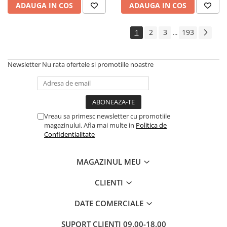
ADAUGA IN COS
ADAUGA IN COS
Cadouri
Carti in dar
1
2
3
193
...
Carti pentru copii
Beletristica
Newsletter
Nu rata ofertele si promotiile noastre
Literatura Romana
Literatura Universala
Poezie
SF & Fantasy
Vreau sa primesc newsletter cu promotiile
Carte Prescolara, Joc
magazinului. Afla mai multe in
Politica de
Confidentialitate
Carti cartonate
Descopera lumea
MAGAZINUL MEU
Descopera si invata
Din ograda
CLIENTI
Povesti pe roti
DATE COMERCIALE
Primele notiuni
Carti de colorat
SUPORT CLIENTI
09.00-18.00