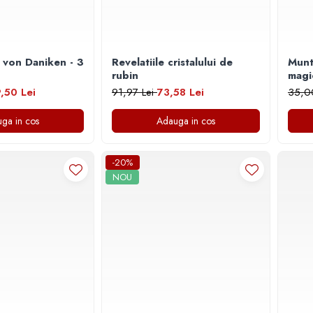
 von Daniken - 3
Revelatiile cristalului de
Munt
rubin
magice. Mituri si
Japo
,50 Lei
91,97 Lei
73,58 Lei
35,0
ga in cos
Adauga in cos
-20%
NOU