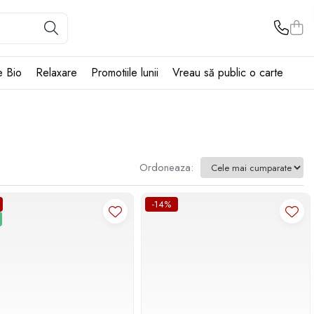
e Bio
Relaxare
Promotiile lunii
Vreau să public o carte
Ordoneaza:
-14%