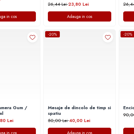
26,44 Lei
23,80 Lei
26,4
ga in cos
Adauga in cos
-20%
-20%
amera Gum /
Mesaje de dincolo de timp si
Enci
 ml
spatiu
90,0
80 Lei
50,00 Lei
40,00 Lei
ga in cos
Adauga in cos