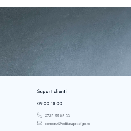
Suport clienti
09.00-18.00
0732 55 88 33
comenzi@edituraprestige.ro