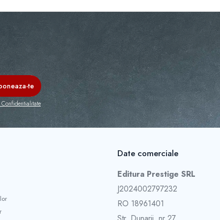
 Confidentialitate
Date comerciale
Editura Prestige SRL
J2024002797232
lor
RO 18961401
r
Str. Dunarii, nr 27