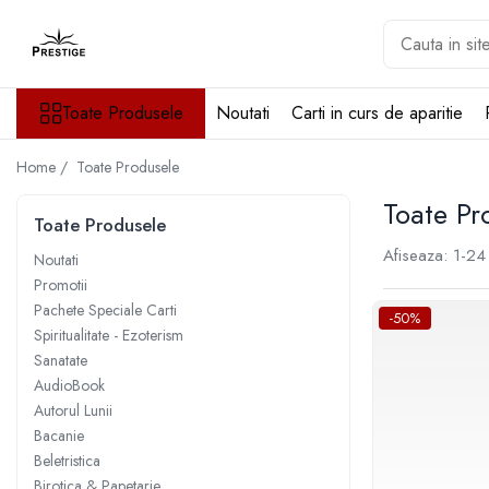
Toate Produsele
Toate Produsele
Noutati
Carti in curs de aparitie
Noutati
Promotii
Home /
Toate Produsele
Pachete Speciale Carti
Spiritualitate - Ezoterism
Toate Pr
Toate Produsele
AngelConnection
Afiseaza:
1-
24
Noutati
Arte Divinatorii
Promotii
Astrologie
Pachete Speciale Carti
-50%
Chiromantie
Spiritualitate - Ezoterism
Sanatate
Dezvoltare Spirituala
AudioBook
KidConnection
Autorul Lunii
Minte Corp
Bacanie
Beletristica
New Illuminati Files
Birotica & Papetarie