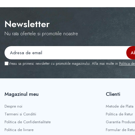
COLOREAZA CU PRIETENII
De colorat
Pot desena minunat
Newsletter
Sa coloram cu Nicol
Nu rata ofertele si promotiile noastre
Carti educative
Codul copiilor de succes
Copii 0-7 ani
Clubul Premiantilor
Vreau sa primesc newsletter cu promotiile magazinului. Afla mai multe in
Politica de
Super pitici 2-5 ani
Culegeri Auxiliare
Dezvoltare personala
Magazinul meu
Clienti
Dictionare
Despre noi
Metode de Plata
Enciclopedii
Termeni si Conditii
Politica de Retur
Kids Book Club
Politica de Confidentialitate
Garantia Produse
Legende istorice
Politica de livrare
Formular de Retu