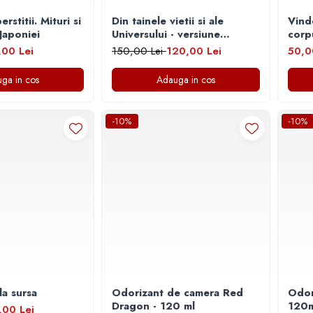
rstitii. Mituri si
Din tainele vietii si ale
Vind
Japoniei
Universului - versiune
corpu
originala din 1939. Volumele
,00 Lei
150,00 Lei
120,00 Lei
50,0
I-III. Cutie de colectie -
Scarlat Demetrescu
ga in cos
Adauga in cos
-10%
-10%
la sursa
Odorizant de camera Red
Odor
Dragon - 120 ml
120m
,00 Lei