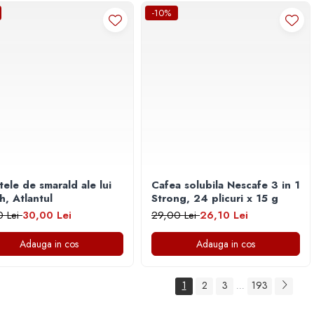
-10%
tele de smarald ale lui
Cafea solubila Nescafe 3 in 1
h, Atlantul
Strong, 24 plicuri x 15 g
0 Lei
30,00 Lei
29,00 Lei
26,10 Lei
Adauga in cos
Adauga in cos
1
2
3
193
...