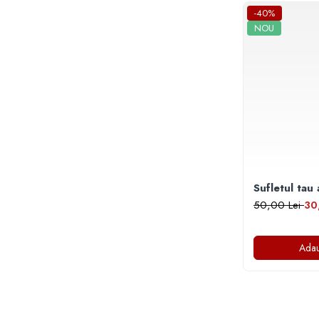
-40%
Cadouri
NOU
Carti in dar
Carti pentru copii
Beletristica
Literatura Romana
Literatura Universala
Poezie
SF & Fantasy
Carte Prescolara, Joc
Sufletul tau
Carti cartonate
50,00 Lei
30
Descopera lumea
Descopera si invata
Adau
Din ograda
Povesti pe roti
Primele notiuni
Carti de colorat