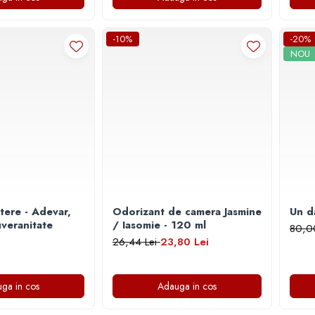
-10%
-20%
NOU
tere - Adevar,
Odorizant de camera Jasmine
Un da
uveranitate
/ Iasomie - 120 ml
80,0
26,44 Lei
23,80 Lei
ga in cos
Adauga in cos