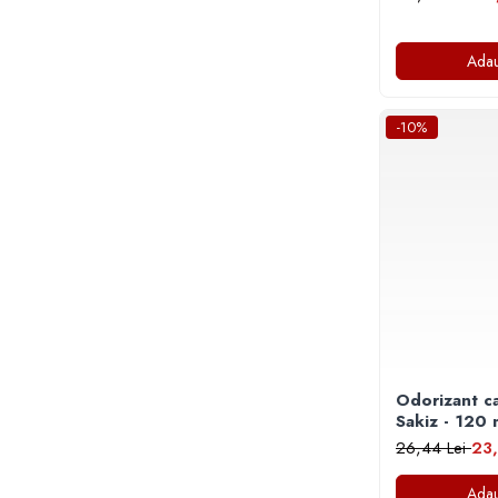
Literatura Romana
Literatura Universala
Adau
Poezie
Romane de dragoste, Carti
-10%
romantice
Senzatii/Dragoste
Senzatii/Erotic
Senzatii/Suspans
Senzatii/Thriller
SF & Fantasy
Teatru
Teens Book Club
Odorizant c
Umor
Sakiz - 120
Birotica & Papetarie
26,44 Lei
23,
Adezivi si benzi adezive
Adau