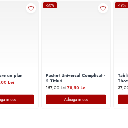
-50%
-19%
 are un plan
Pachet Universul Complicat -
Tabli
2 Titluri
Thot
,00 Lei
157,00 Lei
78,50 Lei
37,0
ga in cos
Adauga in cos