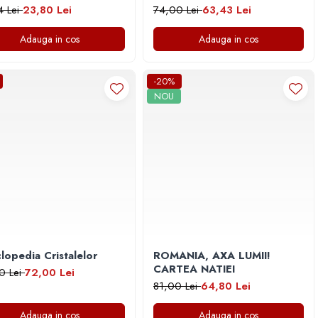
4 Lei
23,80 Lei
74,00 Lei
63,43 Lei
Adauga in cos
Adauga in cos
-20%
NOU
clopedia Cristalelor
ROMANIA, AXA LUMII!
CARTEA NATIEI
0 Lei
72,00 Lei
81,00 Lei
64,80 Lei
Adauga in cos
Adauga in cos