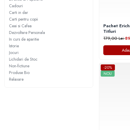
Numerologie
Cadouri
Paranormal
Carti in dar
Carti pentru copii
Parapsihologie
Pachet Erich
Ceai si Cafea
Ramtha
Titluri
Dezvoltare Personala
179,00 Lei
89
In curs de aparitie
Audiobook
Istorie
ReConnect
Adau
Jocuri
Religie
Lichidari de Stoc
Crestinism
Non-fictiune
-20%
ScienceConnection
Produse Bio
NOU
Relaxare
SelfConnect
SelfHealing
Vindecare Spirituala
Sanatate
Diete
Gastronomik