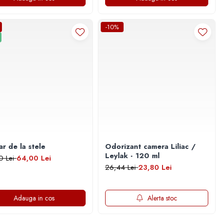
-10%
r de la stele
Odorizant camera Liliac /
Leylak - 120 ml
0 Lei
64,00 Lei
26,44 Lei
23,80 Lei
Adauga in cos
Alerta stoc