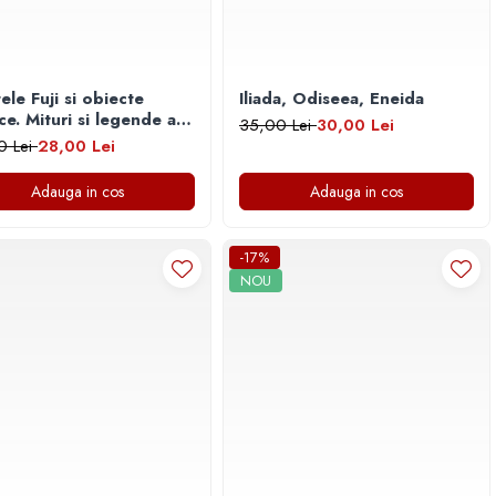
ele Fuji si obiecte
Iliada, Odiseea, Eneida
 legende ale
35,00 Lei
30,00 Lei
niei
0 Lei
28,00 Lei
Adauga in cos
Adauga in cos
-17%
NOU