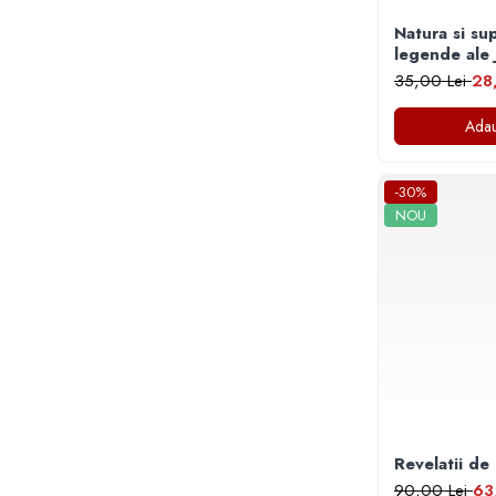
Masaj
Natura si supe
MedConnect
legende ale 
35,00 Lei
28
Medicina & Farmacie
Medicina Pentru Toti
Adau
SealfHealing
Sport
-30%
NOU
Starea de bine
Terapii Alternative
AudioBook
Beletristica
Biografii, Memorii, Jurnale
Carti erotice
Carti pentru Adolescenti, Young
Adult
Revelatii de 
Crime, Thriller, Mistery
90,00 Lei
63