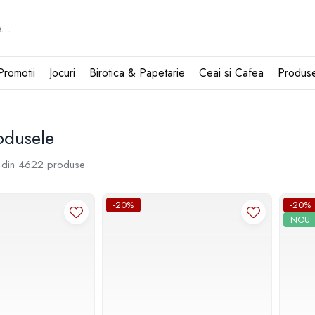
Promotii
Jocuri
Birotica & Papetarie
Ceai si Cafea
Produs
odusele
din
4622
produse
-20%
-20%
NOU