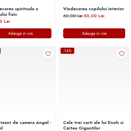
ecarea spirituala a
Vindecarea copilului interior
lui fizic
60,00 Lei
50,00 Lei
0 Lei
Adauga in cos
Adauga in cos
-14%
izant de camera Angel -
Cele trei carti ale lui Enoh si
l
Cartea Gigantilor