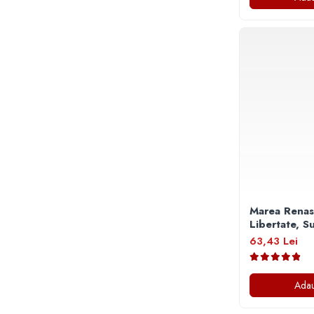
Articole Birotica
Accesorii Arhivare
Calculator
Hartie si Accesorii
Instrumente de scris
Organizare si Arhivare
Seturi birotica
Articole scolare
Arta
Caiete si Carnetele scolare
Coperti, Mape, Etichete
Marea Renas
Ghiozdane si Penare scolare
Libertate, S
Instrumente de scris
63,43 Lei
Instrumente si Truse Geometrie
Seturi scolare
Adau
Calculator
Consumabile & Accesorii