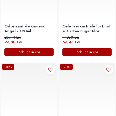
Odorizant de camera
Cele trei carti ale lui Enoh
Angel - 120ml
si Cartea Gigantilor
26,44 Lei
74,00 Lei
23,80 Lei
63,43 Lei
Adauga in cos
Adauga in cos
-10%
-20%