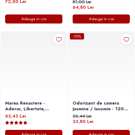
72,00 Lei
81,00 Lei
64,80 Lei
Adauga in cos
Adauga in cos
-10%
Marea Renastere -
Odorizant de camera
Adevar, Libertate,
Jasmine / Iasomie - 120
Suveranitate
ml
63,43 Lei
26,44 Lei
23,80 Lei
Adauga in cos
Adauga in cos