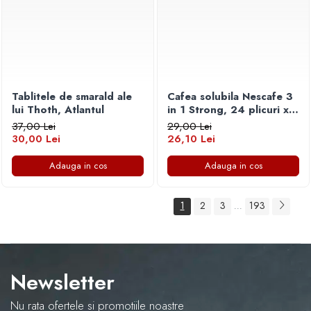
Tablitele de smarald ale
Cafea solubila Nescafe 3
lui Thoth, Atlantul
in 1 Strong, 24 plicuri x
15 g
37,00 Lei
29,00 Lei
30,00 Lei
26,10 Lei
Adauga in cos
Adauga in cos
1
2
3
193
...
Newsletter
Nu rata ofertele si promotiile noastre