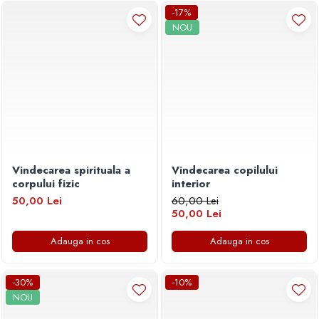
Povesti ilustrate
-17%
NOU
Povesti - Basme - Legende
Realitatea Augmentata
Religie pentru copii
ScienceConnection
TP ROLL
Vindecarea spirituala a
Vindecarea copilului
corpului fizic
interior
50,00 Lei
60,00 Lei
50,00 Lei
Adauga in cos
Adauga in cos
-30%
-10%
NOU